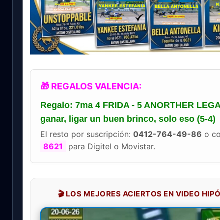
🎁 REGALOS VALENCIA:
Regalo: 7ma 4 FRIDA - 5 ANORTHER LEGAC
ganar, ligar un buen brinco, solo eso (5-4)
El resto por suscripción:
0412-764-49-86
o co
8621
para Digitel o Movistar.
🎬 LOS MEJORES ACIERTOS EN VIDEO HI