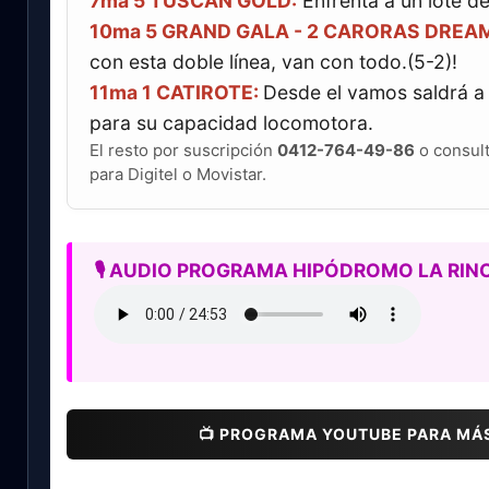
7ma 5 TUSCAN GOLD:
Enfrenta a un lote de
10ma 5 GRAND GALA - 2 CARORAS DREA
con esta doble línea, van con todo.(5-2)!
11ma 1 CATIROTE:
Desde el vamos saldrá a li
para su capacidad locomotora.
El resto por suscripción
0412-764-49-86
o consul
para Digitel o Movistar.
🎙️ AUDIO PROGRAMA HIPÓDROMO LA RI
📺 PROGRAMA YOUTUBE PARA MÁ