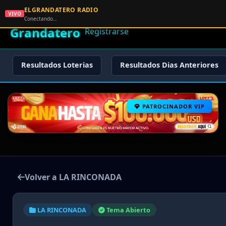
ELGRANDATERO RADIO
🌟 El
VIVO
🏠 Inicio
🔑 Iniciar Sesión
📝
Conectando…
Grandatero
Registrarse
Resultados Loterias
Resultados Dias Anteriores
PATROCINADOR VIP
Volver a LA RINCONADA
LA RINCONADA
Tema Abierto