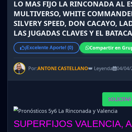
LO MAS FIJO LA RINCONADA AL E
MULTIVERSO, WHITE COMMANDE
SILVERY SPEED, DON CACAYO, LAD
LAS JUGADAS CLAVES Y EL BATACA
Compartir en Gru
¡Excelente Aporte! (
0
)
Por:
ANTONI CASTELLANO
👑 Leyenda
04/04/
SOLICITAR
SUPERFIJOS VALENCIA, 