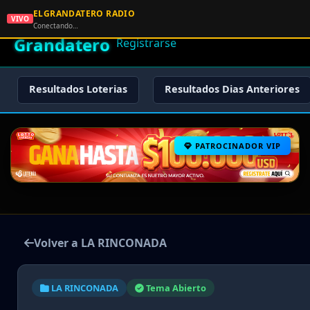
ELGRANDATERO RADIO
🌟 El
VIVO
🏠 Inicio
🔑 Iniciar Sesión
📝
Conectando…
Grandatero
Registrarse
Resultados Loterias
Resultados Dias Anteriores
PATROCINADOR VIP
Volver a LA RINCONADA
LA RINCONADA
Tema Abierto