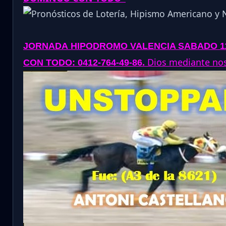
JORNADA
HIPODROMO VALENCIA SABADO 11-
.
Dios mediante nos 
CON TODO: 0412-764-49-86