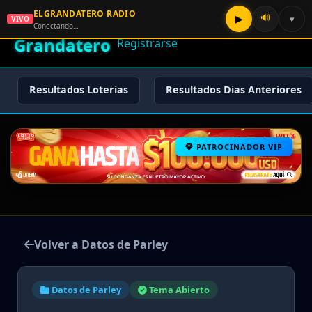
ELGRANDATERO RADIO
🌟 El
🔊
▶
▾
VIVO
🏠 Inicio
🔑 Iniciar Sesión
📝
Conectando…
Grandatero
Registrarse
Resultados Loterias
Resultados Dias Anteriores
PATROCINADOR VIP
Volver a Datos de Parley
Datos de Parley
Tema Abierto