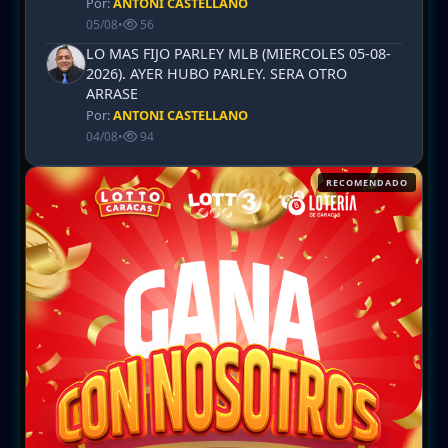
Por:
ANTONI CASTELLANO
05/08
•
56
LO MAS FIJO PARLEY MLB (MIERCOLES 05-08-
2026). AYER HUBO PARLEY. SERA OTRO
ARRASE
Por:
ANTONI CASTELLANO
04/08
•
94
RECOMENDADO