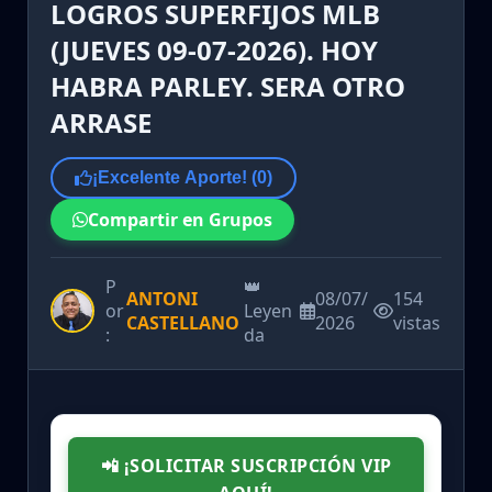
LOGROS SUPERFIJOS MLB
(JUEVES 09-07-2026). HOY
HABRA PARLEY. SERA OTRO
ARRASE
¡Excelente Aporte! (
0
)
Compartir en Grupos
P
👑
ANTONI
08/07/
154
or
Leyen
CASTELLANO
2026
vistas
:
da
📲 ¡SOLICITAR SUSCRIPCIÓN VIP