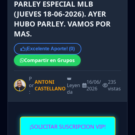
PARLEY ESPECIAL MLB
(JUEVES 18-06-2026). AYER
HUBO PARLEY. VAMOS POR
MAS.
¡Excelente Aporte! (
0
)
Compartir en Grupos
P
👑
ANTONI
16/06/
235
or
Leyen
CASTELLANO
2026
vistas
:
da
¡SOLICITAR SUSCRIPCION VIP!