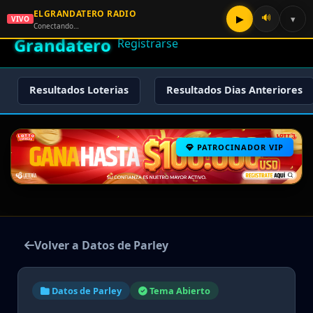
ELGRANDATERO RADIO
🌟 El
🔊
▶
▾
VIVO
🏠 Inicio
🔑 Iniciar Sesión
📝
Conectando…
Grandatero
Registrarse
Resultados Loterias
Resultados Dias Anteriores
PATROCINADOR VIP
Volver a Datos de Parley
Datos de Parley
Tema Abierto