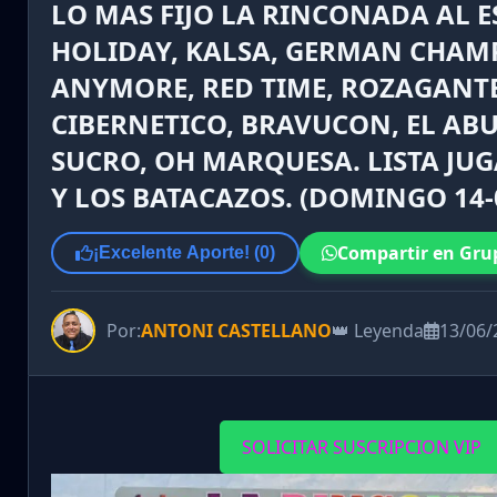
LO MAS FIJO LA RINCONADA AL E
HOLIDAY, KALSA, GERMAN CHAM
ANYMORE, RED TIME, ROZAGANTE
CIBERNETICO, BRAVUCON, EL AB
SUCRO, OH MARQUESA. LISTA JU
Y LOS BATACAZOS. (DOMINGO 14-0
Compartir en Gru
¡Excelente Aporte! (
0
)
Por:
ANTONI CASTELLANO
👑 Leyenda
13/06/
SOLICITAR SUSCRIPCION VIP