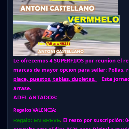
Le ofrecemos 4 SUPERFIJOS por reunion el re
marcas de mayor opcion para sellar: Pollas, 
place, puestos, tablas, dupletas.
Esta jorna
arrase.
ADELANTADOS:
Regalos VALENCIA:
.
El resto por suscripción: 
Regalo: EN BREVE