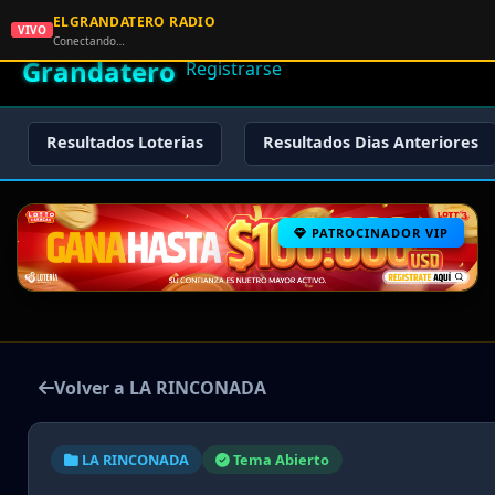
ELGRANDATERO RADIO
🌟 El
VIVO
🏠 Inicio
🔑 Iniciar Sesión
📝
Conectando…
Grandatero
Registrarse
Resultados Loterias
Resultados Dias Anteriores
PATROCINADOR VIP
Volver a LA RINCONADA
LA RINCONADA
Tema Abierto