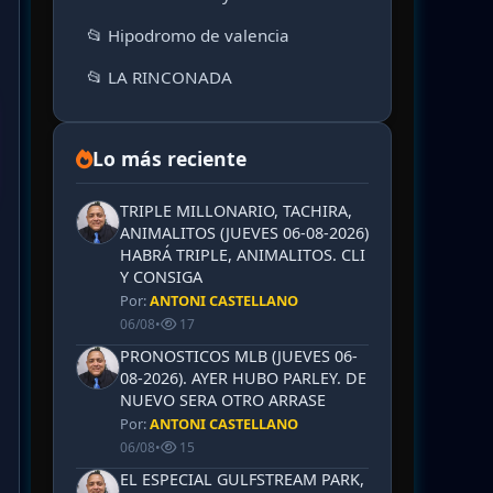
📂 Hipodromo de valencia
📂 LA RINCONADA
Lo más reciente
TRIPLE MILLONARIO, TACHIRA,
ANIMALITOS (JUEVES 06-08-2026)
HABRÁ TRIPLE, ANIMALITOS. CLI
Y CONSIGA
Por:
ANTONI CASTELLANO
06/08
•
17
PRONOSTICOS MLB (JUEVES 06-
08-2026). AYER HUBO PARLEY. DE
NUEVO SERA OTRO ARRASE
Por:
ANTONI CASTELLANO
06/08
•
15
EL ESPECIAL GULFSTREAM PARK,