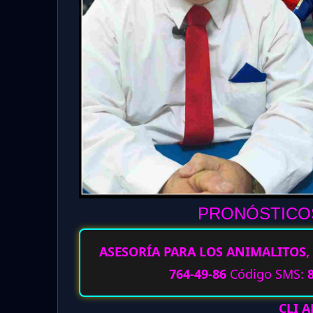
PRONÓSTICOS
ASESORÍA PARA LOS ANIMALITOS, 
764-49-86
Código SMS:
CLI 