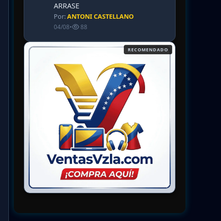
ARRASE
Por:
ANTONI CASTELLANO
04/08
•
88
RECOMENDADO