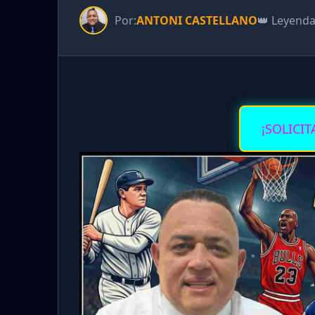
Por:
ANTONI CASTELLANO
👑 Leyend
¡SOLICIT