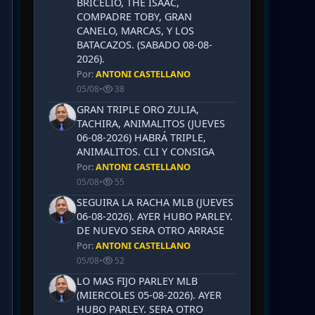
BRICELIO, THE ISAAC,
COMPADRE TOBY, GRAN
CANELO, MARCAS, Y LOS
BATACAZOS. (SABADO 08-08-
2026).
Por:
ANTONI CASTELLANO
05/08
•
38
GRAN TRIPLE ORO ZULIA,
TACHIRA, ANIMALITOS (JUEVES
06-08-2026) HABRÁ TRIPLE,
ANIMALITOS. CLI Y CONSIGA
Por:
ANTONI CASTELLANO
05/08
•
55
SEGUIRA LA RACHA MLB (JUEVES
06-08-2026). AYER HUBO PARLEY.
DE NUEVO SERA OTRO ARRASE
Por:
ANTONI CASTELLANO
05/08
•
52
LO MAS FIJO PARLEY MLB
(MIERCOLES 05-08-2026). AYER
HUBO PARLEY. SERA OTRO