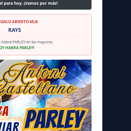
el para hoy. ¡Vamos por más!
REGALO ABIERTO MLB
RAYS
 habrá PARLEY en las mayores.
OY HABRA PARLEY!