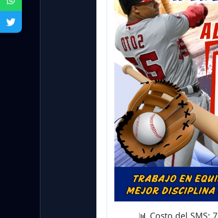
📊 Costo del SMS: 7