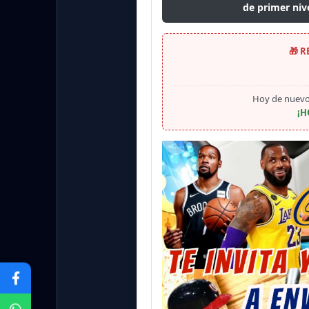
de primer niv
🎁 
Hoy de nuevo
¡H