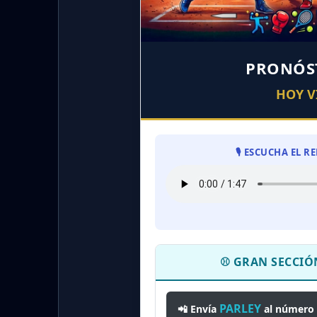
PRONÓST
HOY V
🎙️ ESCUCHA EL 
⚾ GRAN SECCIÓN
PARLEY
📲 Envía
al número