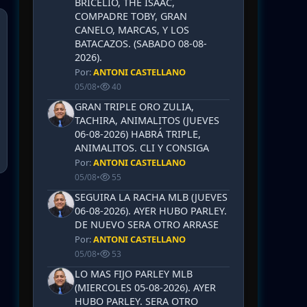
BRICELIO, THE ISAAC,
COMPADRE TOBY, GRAN
CANELO, MARCAS, Y LOS
BATACAZOS. (SABADO 08-08-
2026).
Por:
ANTONI CASTELLANO
05/08
•
40
GRAN TRIPLE ORO ZULIA,
TACHIRA, ANIMALITOS (JUEVES
06-08-2026) HABRÁ TRIPLE,
ANIMALITOS. CLI Y CONSIGA
Por:
ANTONI CASTELLANO
05/08
•
55
SEGUIRA LA RACHA MLB (JUEVES
06-08-2026). AYER HUBO PARLEY.
DE NUEVO SERA OTRO ARRASE
Por:
ANTONI CASTELLANO
05/08
•
53
LO MAS FIJO PARLEY MLB
(MIERCOLES 05-08-2026). AYER
HUBO PARLEY. SERA OTRO