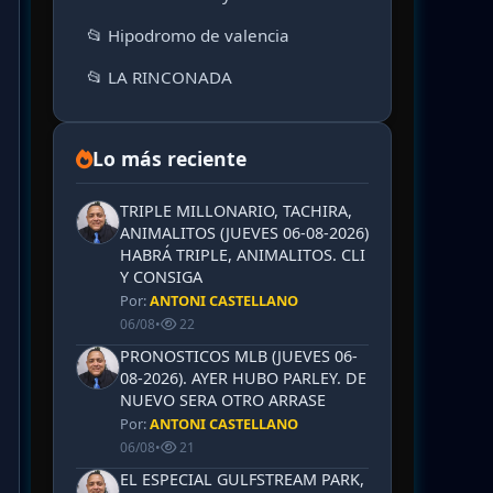
📂 Hipodromo de valencia
📂 LA RINCONADA
Lo más reciente
TRIPLE MILLONARIO, TACHIRA,
ANIMALITOS (JUEVES 06-08-2026)
HABRÁ TRIPLE, ANIMALITOS. CLI
Y CONSIGA
Por:
ANTONI CASTELLANO
06/08
•
22
PRONOSTICOS MLB (JUEVES 06-
08-2026). AYER HUBO PARLEY. DE
NUEVO SERA OTRO ARRASE
Por:
ANTONI CASTELLANO
06/08
•
21
EL ESPECIAL GULFSTREAM PARK,