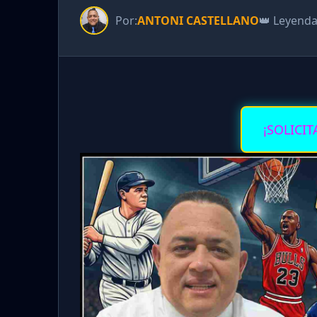
Por:
ANTONI CASTELLANO
👑 Leyend
¡SOLICIT