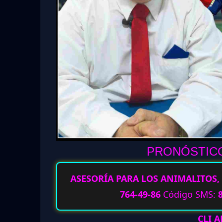
PRONÓSTICO
ASESORÍA PARA LOS ANIMALITOS, 
764-49-86
Código SMS:
CLI 