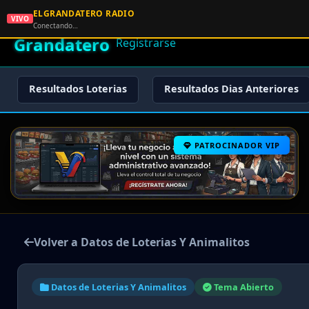
ELGRANDATERO RADIO
🌟 El
VIVO
🏠 Inicio
🔑 Iniciar Sesión
📝
Conectando…
Grandatero
Registrarse
Resultados Loterias
Resultados Dias Anteriores
PATROCINADOR VIP
Volver a Datos de Loterias Y Animalitos
Datos de Loterias Y Animalitos
Tema Abierto