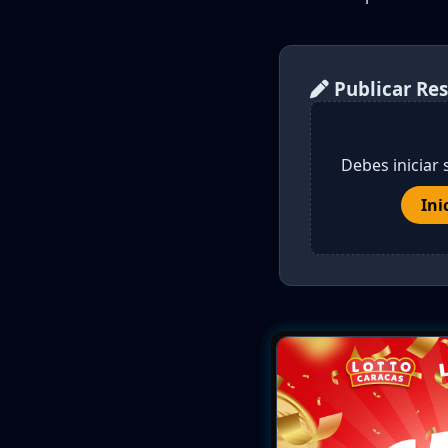
Publicar Re
Debes iniciar 
Ini