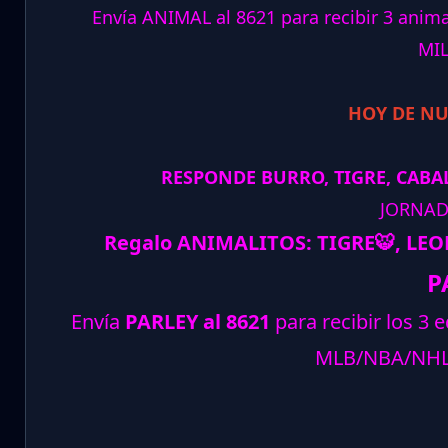
Envía ANIMAL al 8621 para recibir 3 ani
MI
HOY DE N
RESPONDE BURRO, TIGRE, CABAL
JORNAD
Regalo ANIMALITOS:
TIGRE
🐯
, LE
P
Envía
PARLEY al 8621
para recibir los 3 
MLB/NBA/NH