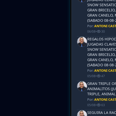
SNOW SENSATIO
GRAN BRICELIO,
GRAN CANELO, 
(SABADO 08-08-2
Por:
ANTONI CAS
06/08
•
30
REGALOS HIPOD
JUGADAS CLAVES
SNOW SENSATIO
GRAN BRICELIO,
GRAN CANELO, 
(SABADO 08-08-2
Por:
ANTONI CAS
05/08
•
47
GRAN TRIPLE OR
ANIMALITOS (JU
TRIPLE, ANIMAL
Por:
ANTONI CAS
05/08
•
63
SEGUIRA LA RAC