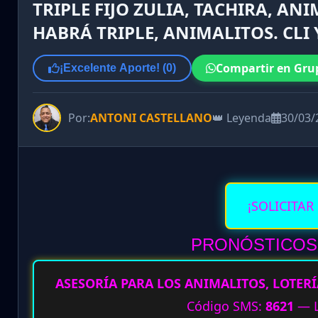
TRIPLE FIJO ZULIA, TACHIRA, AN
HABRÁ TRIPLE, ANIMALITOS. CLI
Compartir en Gru
¡Excelente Aporte! (
0
)
Por:
ANTONI CASTELLANO
👑 Leyenda
30/03/
¡SOLICITAR
PRONÓSTICOS 
ASESORÍA PARA LOS ANIMALITOS, LOTERÍ
Código SMS:
8621
— L