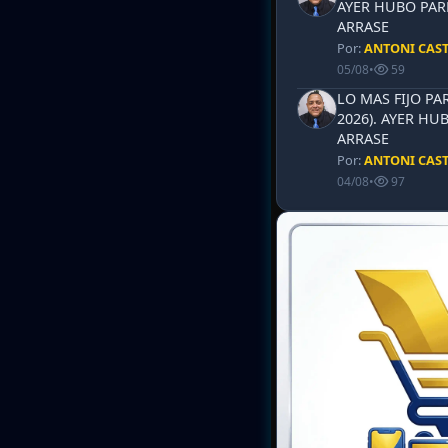
AYER HUBO PAR
ARRASE
Por:
ANTONI CAS
05/08
•
59
LO MAS FIJO PA
2026). AYER HU
ARRASE
Por:
ANTONI CAS
04/08
•
97