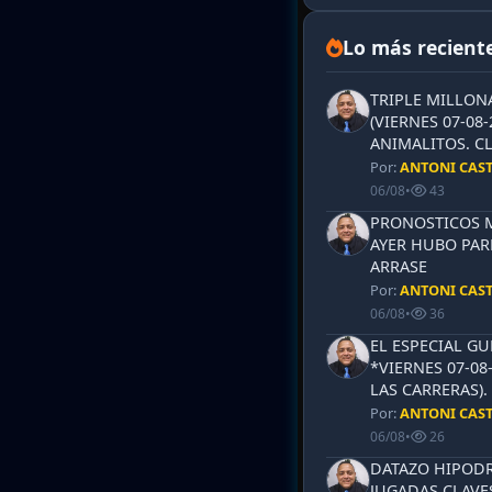
Lo más recient
TRIPLE MILLON
(VIERNES 07-08-
ANIMALITOS. CL
Por:
ANTONI CAS
06/08
•
43
PRONOSTICOS ML
AYER HUBO PAR
ARRASE
Por:
ANTONI CAS
06/08
•
36
EL ESPECIAL G
*VIERNES 07-08
LAS CARRERAS)
Por:
ANTONI CAS
06/08
•
26
DATAZO HIPODR
JUGADAS CLAVES