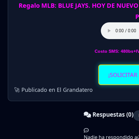
Regalo MLB: BLUE JAYS. HOY DE NUEVO
P
Costo SMS: 480bs+I
¡SOLICITAR
🚀 Publicado en El Grandatero
Respuestas (0)
Nadie ha respondido aún