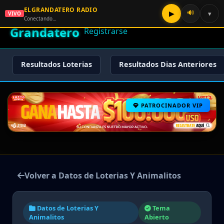
ELGRANDATERO RADIO
🌟 El
🔊
▶
▾
VIVO
🏠 Inicio
🔑 Iniciar Sesión
📝
Conectando…
Grandatero
Registrarse
Resultados Loterias
Resultados Dias Anteriores
PATROCINADOR VIP
Volver a Datos de Loterias Y Animalitos
Datos de Loterias Y
Tema
Animalitos
Abierto