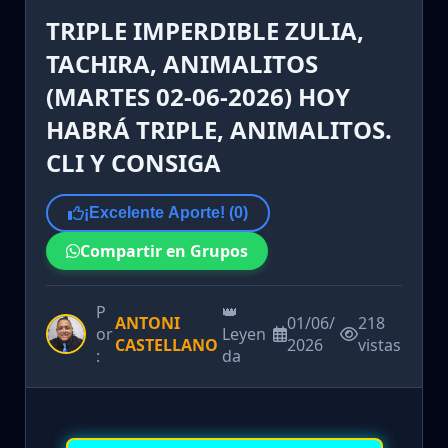
TRIPLE IMPERDIBLE ZULIA,
TACHIRA, ANIMALITOS
(MARTES 02-06-2026) HOY
HABRÁ TRIPLE, ANIMALITOS.
CLI Y CONSIGA
¡Excelente Aporte! (
0
)
Compartir en Grupos
P
👑
ANTONI
01/06/
218
or
Leyen
CASTELLANO
2026
vistas
:
da