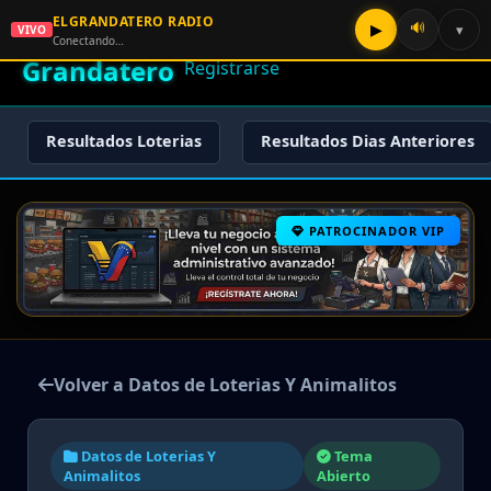
ELGRANDATERO RADIO
🌟 El
🔊
▶
▾
VIVO
🏠 Inicio
🔑 Iniciar Sesión
📝
Conectando…
Grandatero
Registrarse
Resultados Loterias
Resultados Dias Anteriores
PATROCINADOR VIP
Volver a Datos de Loterias Y Animalitos
Datos de Loterias Y
Tema
Animalitos
Abierto