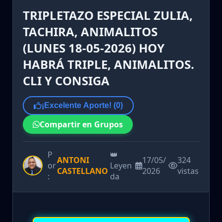
TRIPLETAZO ESPECIAL ZULIA,
TACHIRA, ANIMALITOS
(LUNES 18-05-2026) HOY
HABRÁ TRIPLE, ANIMALITOS.
CLI Y CONSIGA
¡Excelente Aporte! (
0
)
Compartir en Grupos
P
👑
ANTONI
17/05/
324
or
Leyen
CASTELLANO
2026
vistas
:
da