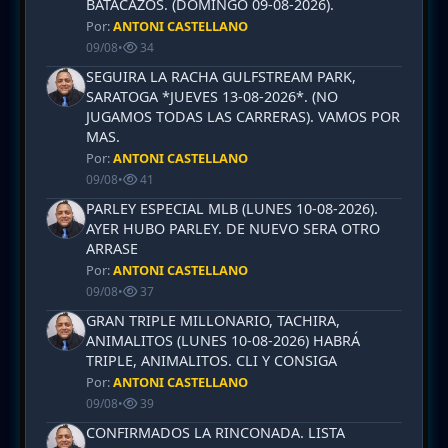
BATACAZOS. (DOMINGO 09-08-2026).
Por:
ANTONI CASTELLANO
09/08
•
34
SEGUIRA LA RACHA GULFSTREAM PARK,
SARATOGA *JUEVES 13-08-2026*. (NO
JUGAMOS TODAS LAS CARRERAS). VAMOS POR
MAS.
Por:
ANTONI CASTELLANO
09/08
•
41
PARLEY ESPECIAL MLB (LUNES 10-08-2026).
AYER HUBO PARLEY. DE NUEVO SERA OTRO
ARRASE
Por:
ANTONI CASTELLANO
09/08
•
37
GRAN TRIPLE MILLONARIO, TACHIRA,
ANIMALITOS (LUNES 10-08-2026) HABRÁ
TRIPLE, ANIMALITOS. CLI Y CONSIGA
Por:
ANTONI CASTELLANO
09/08
•
39
CONFIRMADOS LA RINCONADA. LISTA