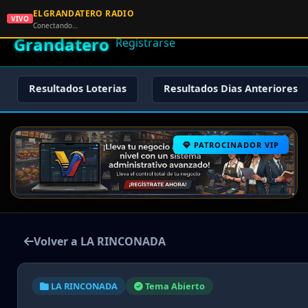
ELGRANDATERO RADIO
🌟 El
VIVO
🏠 Inicio
🔑 Iniciar Sesión
📝
Conectando…
Grandatero
Registrarse
Resultados Loterias
Resultados Dias Anteriores
PATROCINADOR VIP
Volver a LA RINCONADA
LA RINCONADA
Tema Abierto