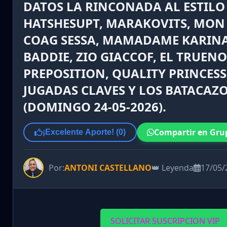
DATOS LA RINCONADA AL ESTILO
HATSHESUPT, MARAKOVITS, MON
COAG SESSA, MAMADAME KARINA
BADDIE, ZIO GIACCOF, EL TRUENO
PREPOSITION, QUALITY PRINCESS.
JUGADAS CLAVES Y LOS BATACAZO
(DOMINGO 24-05-2026).
Compartir en Gru
¡Excelente Aporte! (
0
)
Por:
ANTONI CASTELLANO
👑 Leyenda
17/05/
SOLICITAR SUSCRIPCION VIP