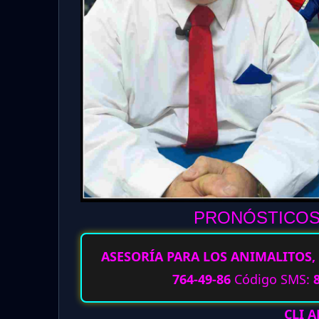
PRONÓSTICOS 
ASESORÍA PARA LOS ANIMALITOS, 
764-49-86
Código SMS:
CLI 