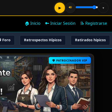
🔊
▶
▾
🏠 Inicio
🔑 Iniciar Sesión
📝 Registrarse
 Foro
Retrospectos Hípicos
Retirados hipicos
PATROCINADOR VIP