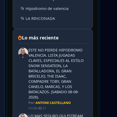
📂 Hipodromo de valencia
📂 LA RINCONADA
Lo más reciente
ESTE NO PIERDE HIPODROMO
VALENCIA. LISTA JUGADAS
CLAVES, ESPECIALES AL ESTILO
SNOW SENSATION, LA
BATALLADORA, EL GRAN
BRICELIO, THE ISAAC,
COMPADRE TOBY, GRAN
CANELO, MARCAS, Y LOS
BATACAZOS. (SABADO 08-08-
2026).
Por:
ANTONI CASTELLANO
07/08
•
21
LO MAS SEGURO GULFSTREAM