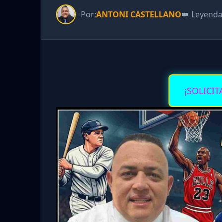
Por:
ANTONI CASTELLANO
👑 Leyend
¡SOLICIT