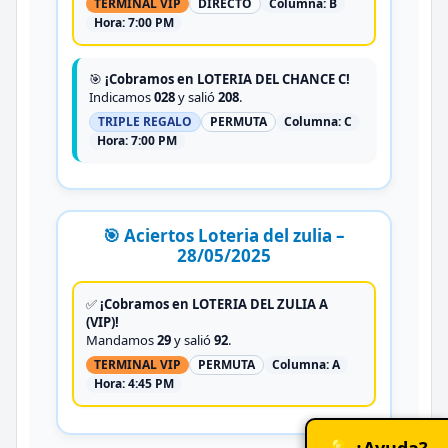
TERMINAL VIP
DIRECTO
Columna:
B
Hora:
7:00 PM
🎯
¡Cobramos en LOTERIA DEL CHANCE C!
Indicamos
028
y salió
208
.
TRIPLE REGALO
PERMUTA
Columna:
C
Hora:
7:00 PM
🎯 Aciertos Loteria del zulia –
28/05/2025
✅
¡Cobramos en LOTERIA DEL ZULIA A
(VIP)!
Mandamos
29
y salió
92
.
TERMINAL VIP
PERMUTA
Columna:
A
Hora:
4:45 PM
💡 ¿Ayuda?