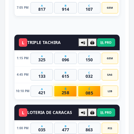
A
B
C
7:05 PM
GEM
817
914
107
DATO VIP
L
TRIPLE TACHIRA
📲
🖨️
PRO
A
B
C
1:15 PM
GEM
325
096
150
A
B
C
4:45 PM
SAG
133
615
032
B
C
A
10:10 PM
LIB
258
085
421
L
LOTERIA DE CARACAS
📲
🖨️
PRO
A
B
C
1:00 PM
PIS
035
477
863