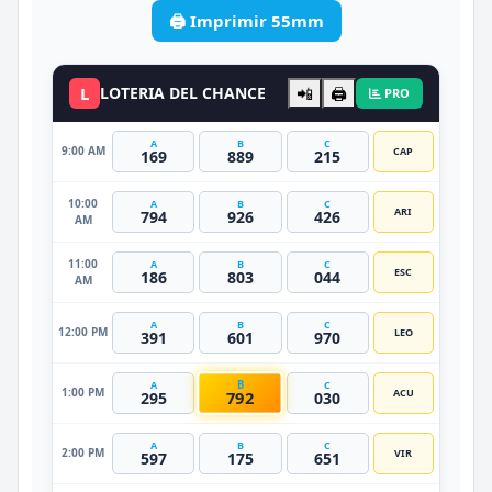
🖨️ Imprimir 55mm
L
LOTERIA DEL CHANCE
📲
🖨️
PRO
A
B
C
9:00 AM
CAP
169
889
215
10:00
A
B
C
ARI
794
926
426
AM
11:00
A
B
C
ESC
186
803
044
AM
A
B
C
12:00 PM
LEO
391
601
970
B
A
C
1:00 PM
ACU
792
295
030
A
B
C
2:00 PM
VIR
597
175
651