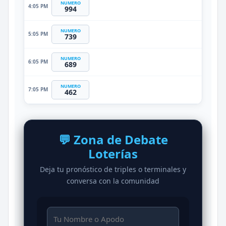
NUMERO
4:05 PM
994
NUMERO
5:05 PM
739
NUMERO
6:05 PM
689
NUMERO
7:05 PM
462
💬 Zona de Debate
Loterías
Deja tu pronóstico de triples o terminales y
conversa con la comunidad