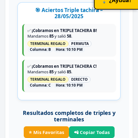
🎯 Aciertos Triple tachira –
28/05/2025
✅
¡Cobramos en TRIPLE TACHIRA B!
Mandamos
85
y salió
58
.
TERMINAL REGALO
PERMUTA
Columna:
B
Hora:
10:10 PM
✅
¡Cobramos en TRIPLE TACHIRA C!
Mandamos
85
y salió
85
.
TERMINAL REGALO
DIRECTO
Columna:
C
Hora:
10:10 PM
Resultados completos de triples y
terminales
⭐ Mis Favoritas
📲 Copiar Todas