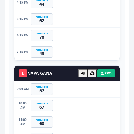
NUMERO
4:15 PM
44
NUMERO
5:15 PM
62
NUMERO
6:15 PM
78
NUMERO
7:15 PM
49
L
ÑAPA GANA
📲
🖨️
PRO
NUMERO
9:00 AM
57
10:00
NUMERO
67
AM
11:00
NUMERO
60
AM