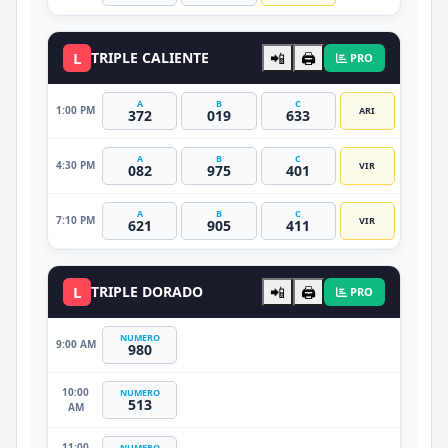
L
TRIPLE CALIENTE
📲
🖨️
PRO
A
B
C
1:00 PM
ARI
372
019
633
A
B
C
4:30 PM
VIR
082
975
401
A
B
C
7:10 PM
VIR
621
905
411
L
TRIPLE DORADO
📲
🖨️
PRO
NUMERO
9:00 AM
980
10:00
NUMERO
513
AM
11:00
NUMERO