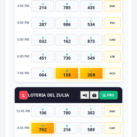
A
B
C
3:00 PM
SAG
214
785
435
A
B
C
4:00 PM
PIS
287
986
534
A
B
C
5:00 PM
CAN
032
162
873
A
B
C
6:00 PM
LIB
451
730
549
B
C
A
7:00 PM
ACU
138
208
064
L
LOTERIA DEL ZULIA
📲
🖨️
PRO
A
B
C
12:45 PM
SAG
106
780
302
A
B
C
4:45 PM
CAP
792
216
589