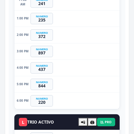
241
AM
NUMERO
1:00 PM
235
NUMERO
2:00 PM
372
NUMERO
3:00 PM
897
NUMERO
4:00 PM
437
NUMERO
5:00 PM
844
NUMERO
6:00 PM
220
L
TRIO ACTIVO
📲
🖨️
PRO