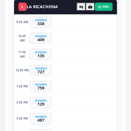
L
LA RICACHONA
📲
🖨️
PRO
NUMERO
9:05 AM
338
10:05
NUMERO
409
AM
11:05
NUMERO
135
AM
NUMERO
12:05 PM
727
NUMERO
1:05 PM
759
NUMERO
2:05 PM
129
NUMERO
3:05 PM
487