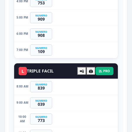
4:00 PM
753
NUMERO
5:00 PM
909
NUMERO
6:00 PM
908
NUMERO
7:00 PM
109
L
TRIPLE FACIL
📲
🖨️
PRO
NUMERO
8:00 AM
839
NUMERO
9:00 AM
039
10:00
NUMERO
773
AM