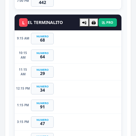
7:00 PM
442
L
EL TERMINALITO
📲
🖨️
PRO
NUMERO
9:15 AM
68
10:15
NUMERO
64
AM
11:15
NUMERO
29
AM
NUMERO
12:15 PM
34
NUMERO
1:15 PM
91
NUMERO
3:15 PM
47