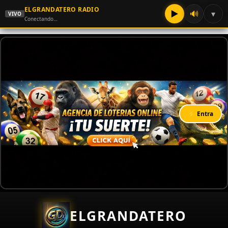
ELGRANDATERO RADIO
▶
🔊
▾
VIVO
Conectando…
⚡ Entra
ELGRANDATERO