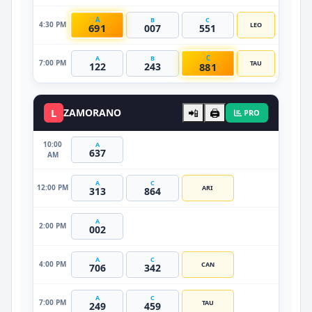
A
B
C
4:30 PM
LEO
691
007
551
C
A
B
7:00 PM
TAU
881
122
243
L
ZAMORANO
📲
🖨️
PRO
10:00
A
637
AM
A
C
12:00 PM
ARI
313
864
A
2:00 PM
002
A
C
4:00 PM
CAN
706
342
A
C
7:00 PM
TAU
249
459