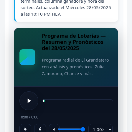
terminales, columna ganadora y hora del
sorteo. Actualizado el Miércoles 28/05/2025
a las 10:10 PM HLV.
Programa de Loterías —
Resumen y Pronósticos
del 28/05/2025
Programa radial de El Grandatero
con análisis y pronósticos. Zulia,
Zamorano, Chance y más.
0:00
/
0:00