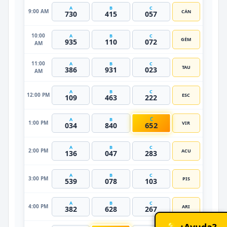
A
B
C
9:00 AM
CÁN
730
415
057
10:00
A
B
C
GÉM
935
110
072
AM
11:00
A
B
C
TAU
386
931
023
AM
A
B
C
12:00 PM
ESC
109
463
222
C
A
B
1:00 PM
VIR
652
034
840
A
B
C
2:00 PM
ACU
136
047
283
A
B
C
3:00 PM
PIS
539
078
103
A
B
C
4:00 PM
ARI
382
628
267
💡 ¿Ayuda?