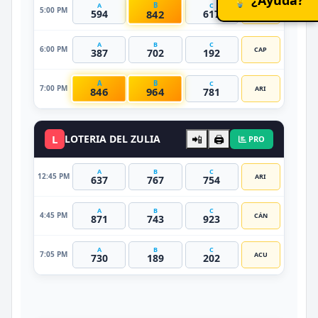
B
A
C
5:00 PM
GÉM
842
594
617
A
B
C
6:00 PM
CAP
387
702
192
A
B
C
7:00 PM
ARI
846
964
781
L
LOTERIA DEL ZULIA
📲
🖨️
PRO
A
B
C
12:45 PM
ARI
637
767
754
A
B
C
4:45 PM
CÁN
871
743
923
A
B
C
7:05 PM
ACU
730
189
202
DATO VIP