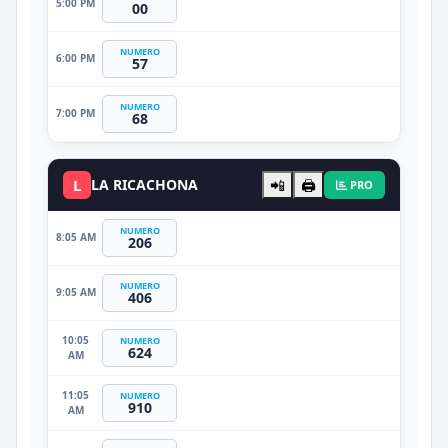
5:00 PM
00
NUMERO
6:00 PM
57
NUMERO
7:00 PM
68
L
LA RICACHONA
📲
🖨️
PRO
NUMERO
8:05 AM
206
NUMERO
9:05 AM
406
10:05
NUMERO
624
AM
11:05
NUMERO
910
AM