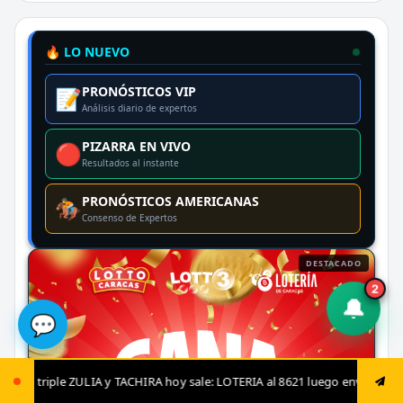
🔥 LO NUEVO
PRONÓSTICOS VIP
📝
Análisis diario de expertos
PIZARRA EN VIVO
🔴
Resultados al instante
PRONÓSTICOS AMERICANAS
🏇
Consenso de Expertos
DESTACADO
2
🔔
💬
RA hoy sale: LOTERIA al 8621 luego envía ya: ANIMAL al 8621 jugada fija: