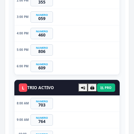
2:00 PM
355
NUMERO
3:00 PM
059
NUMERO
4:00 PM
460
NUMERO
5:00 PM
806
NUMERO
6:00 PM
609
L
TRIO ACTIVO
📲
🖨️
PRO
NUMERO
8:00 AM
703
NUMERO
9:00 AM
764
10:00