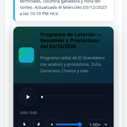
terminales, columna ganadora y hora del
sorteo. Actualizado el Miércoles 03/12/2025
a las 10:10 PM HLV.
Programa de Loterías —
Resumen y Pronósticos
del 03/12/2025
Programa radial de El Grandatero
con análisis y pronósticos. Zulia,
Zamorano, Chance y más.
0:00
/
0:00