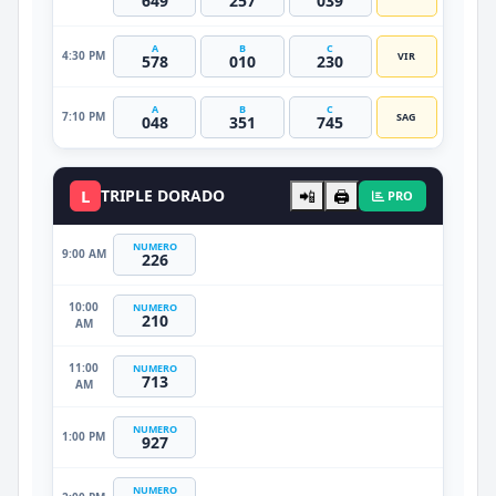
649
257
039
A
B
C
4:30 PM
VIR
578
010
230
A
B
C
7:10 PM
SAG
048
351
745
L
TRIPLE DORADO
📲
🖨️
PRO
NUMERO
9:00 AM
226
10:00
NUMERO
210
AM
11:00
NUMERO
713
AM
NUMERO
1:00 PM
927
NUMERO