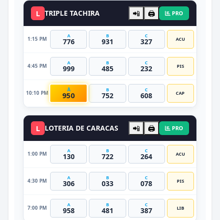
L
TRIPLE TACHIRA
📲
🖨️
PRO
A
B
C
1:15 PM
ACU
776
931
327
A
B
C
4:45 PM
PIS
999
485
232
A
B
C
10:10 PM
CAP
950
752
608
L
LOTERIA DE CARACAS
📲
🖨️
PRO
A
B
C
1:00 PM
ACU
130
722
264
A
B
C
4:30 PM
PIS
306
033
078
A
B
C
7:00 PM
LIB
958
481
387