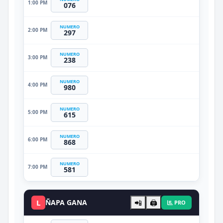
1:00 PM
076
NUMERO
2:00 PM
297
NUMERO
3:00 PM
238
NUMERO
4:00 PM
980
NUMERO
5:00 PM
615
NUMERO
6:00 PM
868
NUMERO
7:00 PM
581
L
ÑAPA GANA
📲
🖨️
PRO