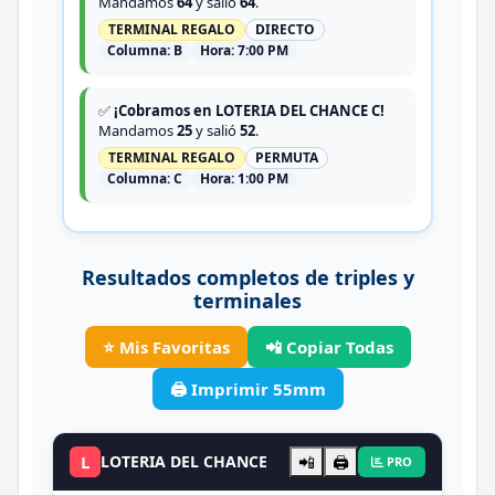
Mandamos
64
y salió
64
.
TERMINAL REGALO
DIRECTO
Columna:
B
Hora:
7:00 PM
✅
¡Cobramos en LOTERIA DEL CHANCE C!
Mandamos
25
y salió
52
.
TERMINAL REGALO
PERMUTA
Columna:
C
Hora:
1:00 PM
Resultados completos de triples y
terminales
⭐ Mis Favoritas
📲 Copiar Todas
🖨️ Imprimir 55mm
L
LOTERIA DEL CHANCE
📲
🖨️
PRO