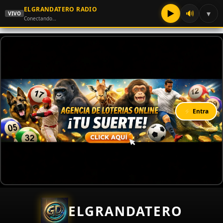
ELGRANDATERO RADIO
▶
🔊
▾
VIVO
Conectando…
⚡ Entra
ELGRANDATERO