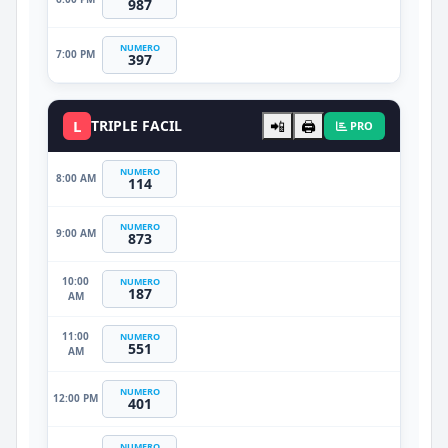
987
NUMERO
7:00 PM
397
L
TRIPLE FACIL
📲
🖨️
PRO
NUMERO
8:00 AM
114
NUMERO
9:00 AM
873
10:00
NUMERO
187
AM
11:00
NUMERO
551
AM
NUMERO
12:00 PM
401
NUMERO