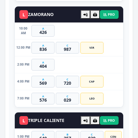
L
ZAMORANO
📲
🖨️
PRO
10:00
A
426
AM
A
C
12:00 PM
VIR
836
987
A
2:00 PM
404
A
C
4:00 PM
CAP
569
720
A
C
7:00 PM
LEO
576
029
L
TRIPLE CALIENTE
📲
🖨️
PRO
A
B
C
1:00 PM
CÁN