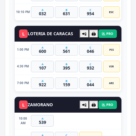
A
B
C
10:10 PM
ESC
032
631
954
L
LOTERIA DE CARACAS
📲
🖨️
PRO
A
B
C
1:00 PM
PIS
600
561
046
A
B
C
4:30 PM
VIR
107
395
932
A
B
C
7:00 PM
ARI
922
159
044
L
ZAMORANO
📲
🖨️
PRO
10:00
A
539
AM
A
C