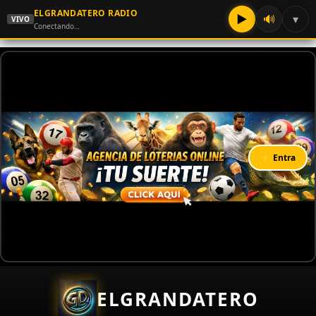
ELGRANDATERO RADIO
▶
🔊
▾
VIVO
Conectando…
⚡ Entra
ELGRANDATERO