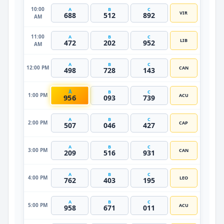
10:00
A
B
C
VIR
688
512
892
AM
11:00
A
B
C
LIB
472
202
952
AM
A
B
C
12:00 PM
CAN
498
728
143
A
B
C
1:00 PM
ACU
956
093
739
A
B
C
2:00 PM
CAP
507
046
427
A
B
C
3:00 PM
CAN
209
516
931
A
B
C
4:00 PM
LEO
762
403
195
A
B
C
5:00 PM
ACU
958
671
011