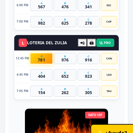
A
B
C
6:00 PM
ESC
567
476
341
A
B
C
7:00 PM
CAP
982
625
278
L
LOTERIA DEL ZULIA
📲
🖨️
PRO
A
B
C
12:45 PM
CAN
781
976
916
A
B
C
4:45 PM
LEO
404
652
923
A
B
C
7:05 PM
TAU
154
262
305
DATO VIP
💡 ¿Ayuda?