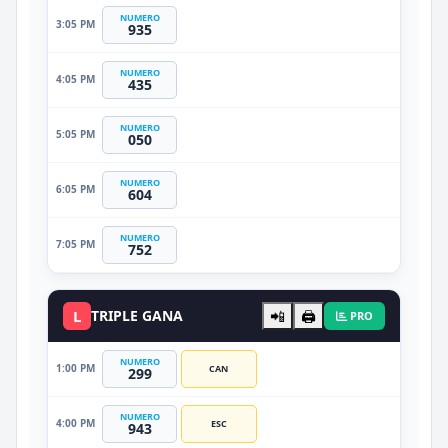
NUMERO
3:05 PM
935
NUMERO
4:05 PM
435
NUMERO
5:05 PM
050
NUMERO
6:05 PM
604
NUMERO
7:05 PM
752
L
TRIPLE GANA
📲
🖨️
PRO
NUMERO
1:00 PM
CAN
299
NUMERO
4:00 PM
ESC
943