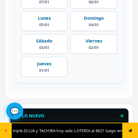
07/01
06/01
Lunes
Domingo
05/01
04/01
Sábado
Viernes
03/01
02/01
Jueves
01/01
💬
🔥 LO NUEVO
PRONÓSTICOS VIP
📝
CHIRA hoy sale: LOTERIA al 8621 luego envía ya: ANIMAL al 8621 jugada fi
Análisis diario de expertos