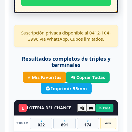
Suscripción privada disponible al 0412-104-
3996 vía WhatsApp. Cupos limitados.
Resultados completos de triples y
terminales
⭐ Mis Favoritas
📲 Copiar Todas
🖨️ Imprimir 55mm
L
LOTERIA DEL CHANCE
📲
🖨️
PRO
A
B
C
9:00 AM
GEM
022
891
174