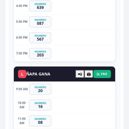
NUMERO
4:00 PM
639
NUMERO
5:00 PM
087
NUMERO
6:00 PM
567
NUMERO
7:00 PM
203
L
ÑAPA GANA
📲
🖨️
PRO
NUMERO
9:00 AM
20
10:00
NUMERO
16
AM
11:00
NUMERO
08
AM