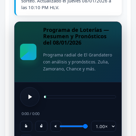
sorteo. Actualizado el Jueves 08/01/2026 a
las 10:10 PM HLV.
Programa de Loterías —
Resumen y Pronósticos
del 08/01/2026
Programa radial de El Grandatero
con análisis y pronósticos. Zulia,
Zamorano, Chance y más.
0:00
/
0:00