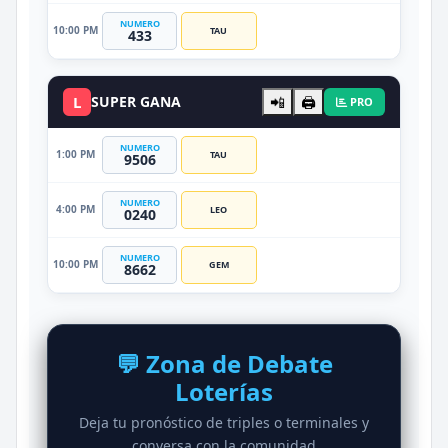
NUMERO
10:00 PM
TAU
433
L
SUPER GANA
📲
🖨️
PRO
NUMERO
1:00 PM
TAU
9506
NUMERO
4:00 PM
LEO
0240
NUMERO
10:00 PM
GEM
8662
💬 Zona de Debate
Loterías
Deja tu pronóstico de triples o terminales y
conversa con la comunidad