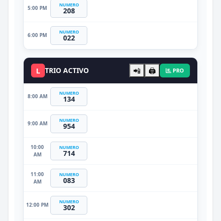
NUMERO
5:00 PM
208
NUMERO
6:00 PM
022
L
TRIO ACTIVO
📲
🖨️
PRO
NUMERO
8:00 AM
134
NUMERO
9:00 AM
954
10:00
NUMERO
714
AM
11:00
NUMERO
083
AM
NUMERO
12:00 PM
302