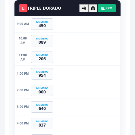
L
TRIPLE DORADO
📲
🖨️
PRO
NUMERO
9:00 AM
450
10:00
NUMERO
089
AM
11:00
NUMERO
206
AM
NUMERO
1:00 PM
954
NUMERO
2:00 PM
000
NUMERO
3:00 PM
640
NUMERO
4:00 PM
837