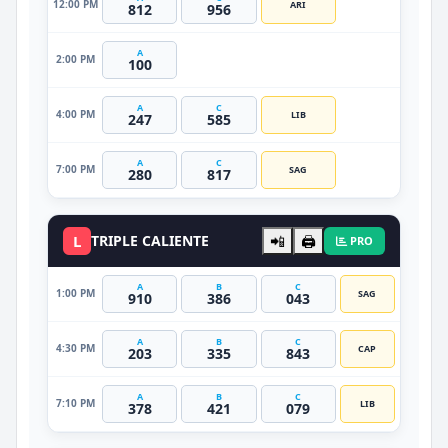
12:00 PM
ARI
812
956
A
2:00 PM
100
A
C
4:00 PM
LIB
247
585
A
C
7:00 PM
SAG
280
817
L
TRIPLE CALIENTE
📲
🖨️
PRO
A
B
C
1:00 PM
SAG
910
386
043
A
B
C
4:30 PM
CAP
203
335
843
A
B
C
7:10 PM
LIB
378
421
079