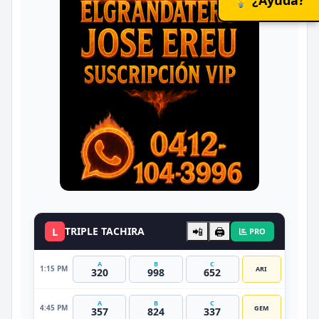
L
TRIPLE TACHIRA
📲
🖨️
PRO
A
B
C
1:15 PM
ARI
320
998
652
A
B
C
4:45 PM
GEM
357
824
337