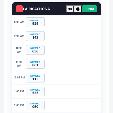
L
LA RICACHONA
📲
🖨️
PRO
NUMERO
8:05 AM
959
NUMERO
9:05 AM
143
10:05
NUMERO
656
AM
11:05
NUMERO
861
AM
NUMERO
12:05 PM
112
NUMERO
1:05 PM
535
NUMERO
2:05 PM
069