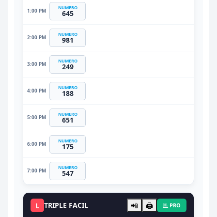
NUMERO
1:00 PM
645
NUMERO
2:00 PM
981
NUMERO
3:00 PM
249
NUMERO
4:00 PM
188
NUMERO
5:00 PM
651
NUMERO
6:00 PM
175
NUMERO
7:00 PM
547
L
TRIPLE FACIL
📲
🖨️
PRO