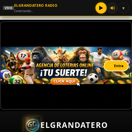
ELGRANDATERO RADIO
▶
🔊
▾
VIVO
Conectando…
⚡ Entra
ELGRANDATERO