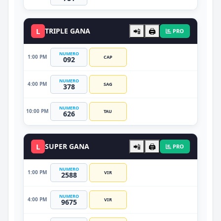
L
TRIPLE GANA
📲
🖨️
PRO
NUMERO
1:00 PM
CAP
092
NUMERO
4:00 PM
SAG
378
NUMERO
10:00 PM
TAU
626
L
SUPER GANA
📲
🖨️
PRO
NUMERO
1:00 PM
VIR
2588
NUMERO
4:00 PM
VIR
9675