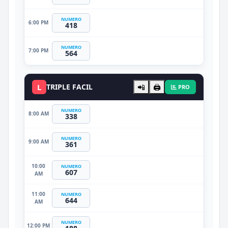
NUMERO
6:00 PM
418
NUMERO
7:00 PM
564
L
TRIPLE FACIL
📲
🖨️
PRO
NUMERO
8:00 AM
338
NUMERO
9:00 AM
361
10:00
NUMERO
607
AM
11:00
NUMERO
644
AM
NUMERO
12:00 PM