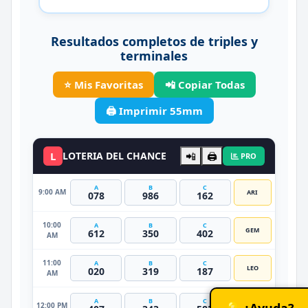
Resultados completos de triples y
terminales
⭐ Mis Favoritas
📲 Copiar Todas
🖨️ Imprimir 55mm
L
LOTERIA DEL CHANCE
📲
🖨️
PRO
A
B
C
9:00 AM
ARI
078
986
162
10:00
A
B
C
GEM
612
350
402
AM
11:00
A
B
C
LEO
020
319
187
AM
A
B
C
💡 ¿Ayuda?
12:00 PM
ESC