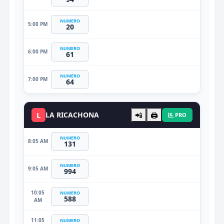
NUMERO
5:00 PM
20
NUMERO
6:00 PM
61
NUMERO
7:00 PM
64
L
LA RICACHONA
📲
🖨️
PRO
NUMERO
8:05 AM
131
NUMERO
9:05 AM
994
10:05
NUMERO
588
AM
11:05
NUMERO