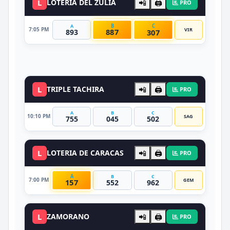
L
LOTERIA DEL ZULIA
📲
🖨️
PRO
B
C
A
7:05 PM
VIR
887
307
893
DATO VIP
L
TRIPLE TACHIRA
📲
🖨️
PRO
A
B
C
10:10 PM
SAG
755
045
502
L
LOTERIA DE CARACAS
📲
🖨️
PRO
A
B
C
7:00 PM
GEM
157
552
962
L
ZAMORANO
📲
🖨️
PRO