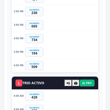
NUMERO
2:00 PM
236
NUMERO
3:00 PM
095
NUMERO
4:00 PM
734
NUMERO
5:00 PM
194
NUMERO
6:00 PM
509
L
TRIO ACTIVO
📲
🖨️
PRO
NUMERO
8:00 AM
428
NUMERO
9:00 AM