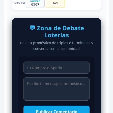
NUMERO
10:00 PM
CAN
6567
💬 Zona de Debate
Loterías
Deja tu pronóstico de triples o terminales y
conversa con la comunidad
Publicar Comentario