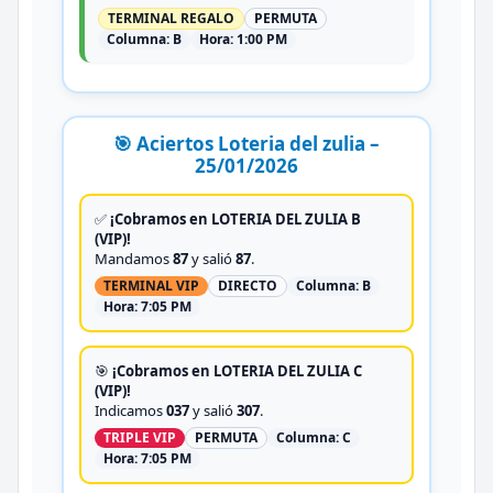
TERMINAL REGALO
PERMUTA
Columna:
B
Hora:
1:00 PM
🎯 Aciertos Loteria del zulia –
25/01/2026
✅
¡Cobramos en LOTERIA DEL ZULIA B
(VIP)!
Mandamos
87
y salió
87
.
TERMINAL VIP
DIRECTO
Columna:
B
Hora:
7:05 PM
🎯
¡Cobramos en LOTERIA DEL ZULIA C
(VIP)!
Indicamos
037
y salió
307
.
TRIPLE VIP
PERMUTA
Columna:
C
Hora:
7:05 PM