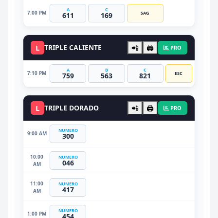
A
C
7:00 PM
SAG
611
169
L
TRIPLE CALIENTE
📲
🖨️
PRO
A
B
C
7:10 PM
ESC
759
563
821
L
TRIPLE DORADO
📲
🖨️
PRO
NUMERO
9:00 AM
300
10:00
NUMERO
046
AM
11:00
NUMERO
417
AM
NUMERO
1:00 PM
454