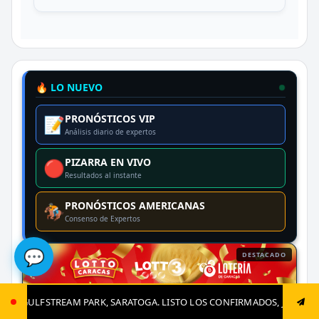
🔥 LO NUEVO
PRONÓSTICOS VIP
📝
Análisis diario de expertos
PIZARRA EN VIVO
🔴
Resultados al instante
PRONÓSTICOS AMERICANAS
🏇
Consenso de Expertos
💬
DESTACADO
ARATOGA. LISTO LOS CONFIRMADOS, JUGADAS CLAVES Y EL GRAN CIERRE