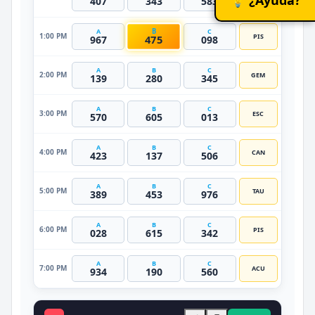
407
343
583
B
A
C
1:00 PM
PIS
475
967
098
A
B
C
2:00 PM
GEM
139
280
345
A
B
C
3:00 PM
ESC
570
605
013
A
B
C
4:00 PM
CAN
423
137
506
A
B
C
5:00 PM
TAU
389
453
976
A
B
C
6:00 PM
PIS
028
615
342
A
B
C
7:00 PM
ACU
934
190
560