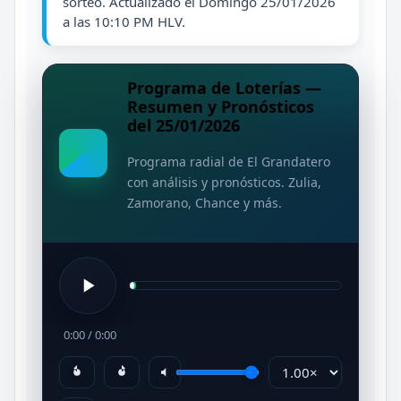
sorteo. Actualizado el Domingo 25/01/2026
a las 10:10 PM HLV.
Programa de Loterías —
Resumen y Pronósticos
del 25/01/2026
Programa radial de El Grandatero
con análisis y pronósticos. Zulia,
Zamorano, Chance y más.
0:00
/
0:00