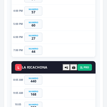
NUMERO
4:00 PM
57
NUMERO
5:00 PM
60
NUMERO
6:00 PM
27
NUMERO
7:00 PM
44
L
LA RICACHONA
📲
🖨️
PRO
NUMERO
8:05 AM
440
NUMERO
9:05 AM
168
10:05
NUMERO