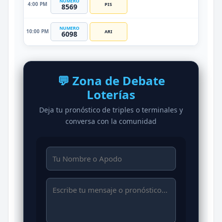
NUMERO
4:00 PM
PIS
8569
NUMERO
10:00 PM
ARI
6098
💬 Zona de Debate
Loterías
Deja tu pronóstico de triples o terminales y
conversa con la comunidad