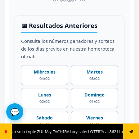
con responsabilidad.
📅 Resultados Anteriores
Consulta los números ganadores y sorteos
de los días previos en nuestra hemeroteca
oficial:
Miércoles
Martes
04/02
03/02
Lunes
Domingo
02/02
01/02
💬
Sábado
Viernes
31/01
30/01
 TACHIRA hoy sale: LOTERIA al 8621 luego envía ya: ANIMAL al 8621 jugada