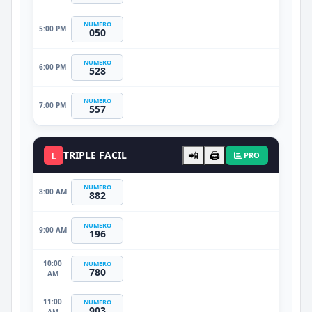
NUMERO
5:00 PM
050
NUMERO
6:00 PM
528
NUMERO
7:00 PM
557
L
TRIPLE FACIL
📲
🖨️
PRO
NUMERO
8:00 AM
882
NUMERO
9:00 AM
196
10:00
NUMERO
780
AM
11:00
NUMERO
903
AM