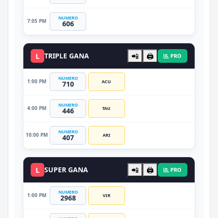
NUMERO
7:05 PM
606
L
TRIPLE GANA
📲
🖨️
PRO
NUMERO
1:00 PM
ACU
710
NUMERO
4:00 PM
TAU
446
NUMERO
10:00 PM
ARI
407
L
SUPER GANA
📲
🖨️
PRO
NUMERO
1:00 PM
VIR
2968