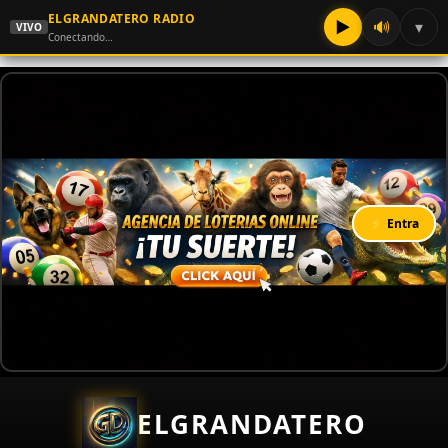
ELGRANDATERO RADIO
▶
🔊
▾
VIVO
Conectando…
⚡ Entra
ELGRANDATERO