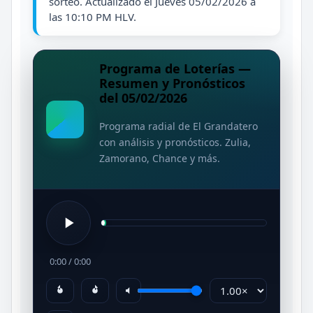
sorteo. Actualizado el Jueves 05/02/2026 a
las 10:10 PM HLV.
Programa de Loterías —
Resumen y Pronósticos
del 05/02/2026
Programa radial de El Grandatero
con análisis y pronósticos. Zulia,
Zamorano, Chance y más.
0:00
/
0:00