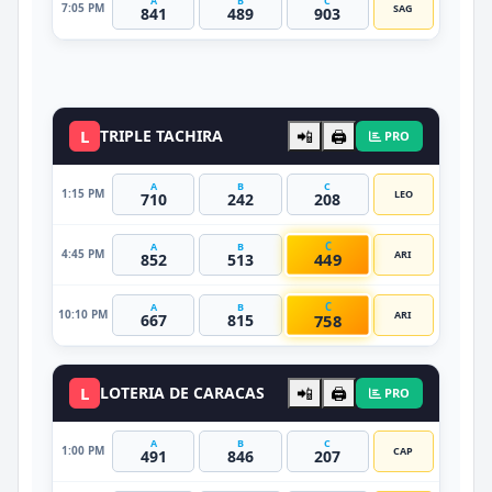
A
B
C
7:05 PM
SAG
841
489
903
DATO VIP
L
TRIPLE TACHIRA
📲
🖨️
PRO
A
B
C
1:15 PM
LEO
710
242
208
C
A
B
4:45 PM
ARI
449
852
513
C
A
B
10:10 PM
ARI
758
667
815
L
LOTERIA DE CARACAS
📲
🖨️
PRO
A
B
C
1:00 PM
CAP
491
846
207