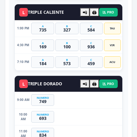
L
TRIPLE CALIENTE
📲
🖨️
PRO
A
B
C
1:00 PM
TAU
735
327
584
A
B
C
4:30 PM
VIR
169
100
936
A
B
C
7:10 PM
ACU
184
573
459
L
TRIPLE DORADO
📲
🖨️
PRO
NUMERO
9:00 AM
749
10:00
NUMERO
693
AM
11:00
NUMERO
834
AM