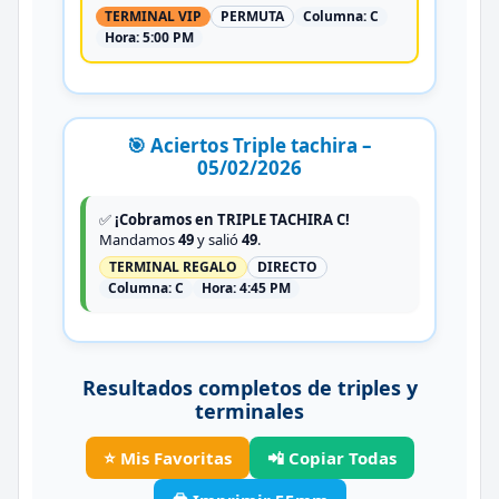
TERMINAL VIP
PERMUTA
Columna:
C
Hora:
5:00 PM
🎯 Aciertos Triple tachira –
05/02/2026
✅
¡Cobramos en TRIPLE TACHIRA C!
Mandamos
49
y salió
49
.
TERMINAL REGALO
DIRECTO
Columna:
C
Hora:
4:45 PM
Resultados completos de triples y
terminales
⭐ Mis Favoritas
📲 Copiar Todas