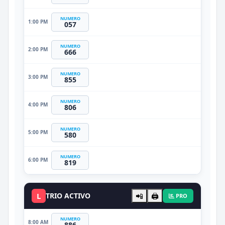
NUMERO
1:00 PM
057
NUMERO
2:00 PM
666
NUMERO
3:00 PM
855
NUMERO
4:00 PM
806
NUMERO
5:00 PM
580
NUMERO
6:00 PM
819
L
TRIO ACTIVO
📲
🖨️
PRO
NUMERO
8:00 AM
886