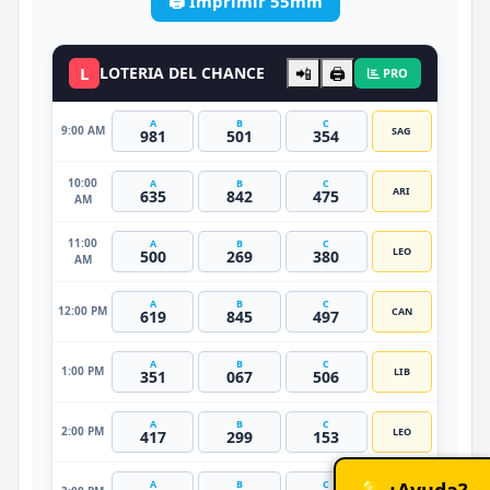
🖨️ Imprimir 55mm
L
LOTERIA DEL CHANCE
📲
🖨️
PRO
A
B
C
9:00 AM
SAG
981
501
354
10:00
A
B
C
ARI
635
842
475
AM
11:00
A
B
C
LEO
500
269
380
AM
A
B
C
12:00 PM
CAN
619
845
497
A
B
C
1:00 PM
LIB
351
067
506
A
B
C
2:00 PM
LEO
417
299
153
💡 ¿Ayuda?
A
B
C