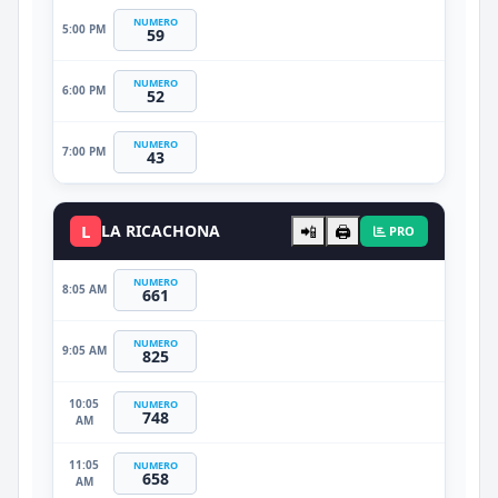
NUMERO
5:00 PM
59
NUMERO
6:00 PM
52
NUMERO
7:00 PM
43
L
LA RICACHONA
📲
🖨️
PRO
NUMERO
8:05 AM
661
NUMERO
9:05 AM
825
10:05
NUMERO
748
AM
11:05
NUMERO
658
AM