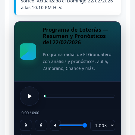
sorteo. Actualizado el Domingo 22/02/2026
a las 10:10 PM HLV.
Programa de Loterías —
Resumen y Pronósticos
del 22/02/2026
Programa radial de El Grandatero
con análisis y pronósticos. Zulia,
Zamorano, Chance y más.
0:00
/
0:00