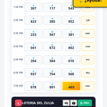
A
B
C
1:00 PM
ACU
307
117
543
A
B
C
2:00 PM
LIB
823
385
952
A
B
C
3:00 PM
SAG
233
567
381
A
B
C
4:00 PM
CAN
041
672
802
A
B
C
5:00 PM
PIS
294
384
010
A
B
C
6:00 PM
TAU
937
754
568
C
A
B
7:00 PM
SAG
480
678
891
L
LOTERIA DEL ZULIA
📲
🖨️
PRO