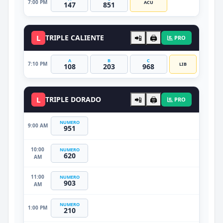
7:00 PM
ACU
147
851
L
TRIPLE CALIENTE
📲
🖨️
PRO
A
B
C
7:10 PM
LIB
108
203
968
L
TRIPLE DORADO
📲
🖨️
PRO
NUMERO
9:00 AM
951
10:00
NUMERO
620
AM
11:00
NUMERO
903
AM
NUMERO
1:00 PM
210