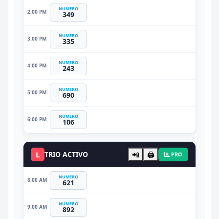
NUMERO
2:00 PM
349
NUMERO
3:00 PM
335
NUMERO
4:00 PM
243
NUMERO
5:00 PM
690
NUMERO
6:00 PM
106
L
TRIO ACTIVO
📲
🖨️
PRO
NUMERO
8:00 AM
621
NUMERO
9:00 AM
892