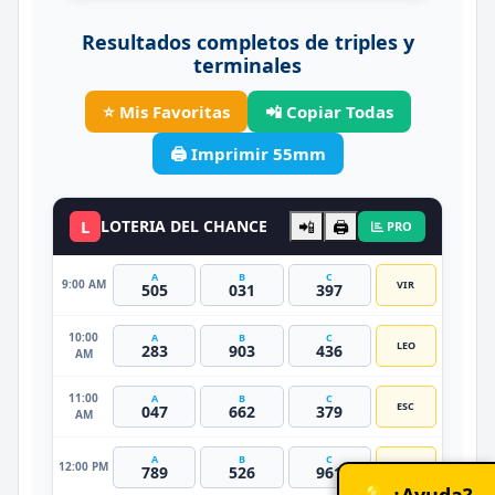
Resultados completos de triples y
terminales
⭐ Mis Favoritas
📲 Copiar Todas
🖨️ Imprimir 55mm
L
LOTERIA DEL CHANCE
📲
🖨️
PRO
A
B
C
9:00 AM
VIR
505
031
397
10:00
A
B
C
LEO
283
903
436
AM
11:00
A
B
C
ESC
047
662
379
AM
A
B
C
12:00 PM
TAU
789
526
961
💡 ¿Ayuda?