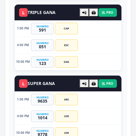
L
TRIPLE GANA
📲
🖨️
PRO
NUMERO
1:00 PM
CAP
591
NUMERO
4:00 PM
ESC
051
NUMERO
10:00 PM
SAG
123
L
SUPER GANA
📲
🖨️
PRO
NUMERO
1:00 PM
ARI
9635
NUMERO
4:00 PM
VIR
1014
NUMERO
10:00 PM
VIR
9778