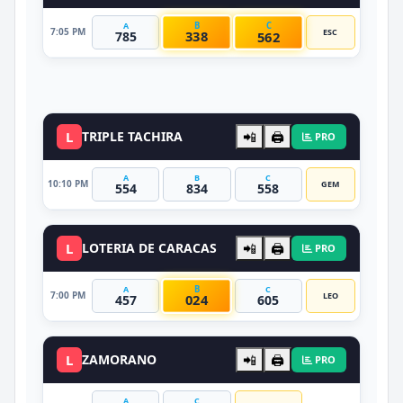
B
C
A
7:05 PM
ESC
338
562
785
DATO VIP
L
TRIPLE TACHIRA
📲
🖨️
PRO
A
B
C
10:10 PM
GEM
554
834
558
L
LOTERIA DE CARACAS
📲
🖨️
PRO
B
A
C
7:00 PM
LEO
024
457
605
L
ZAMORANO
📲
🖨️
PRO
A
C