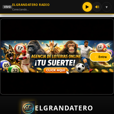
ELGRANDATERO RADIO
▶
🔊
▾
VIVO
Conectando…
⚡ Entra
ELGRANDATERO