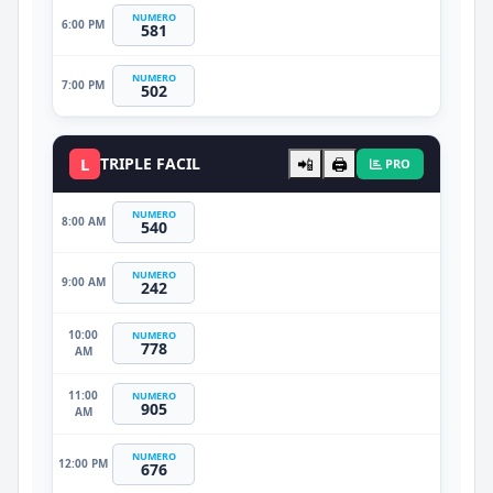
NUMERO
6:00 PM
581
NUMERO
7:00 PM
502
L
TRIPLE FACIL
📲
🖨️
PRO
NUMERO
8:00 AM
540
NUMERO
9:00 AM
242
10:00
NUMERO
778
AM
11:00
NUMERO
905
AM
NUMERO
12:00 PM
676