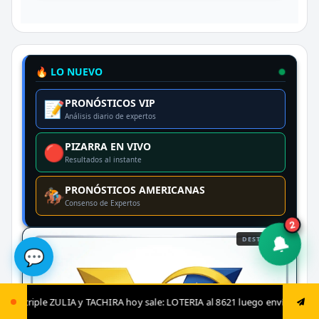
🔥 LO NUEVO
PRONÓSTICOS VIP
📝
Análisis diario de expertos
PIZARRA EN VIVO
🔴
Resultados al instante
PRONÓSTICOS AMERICANAS
🏇
Consenso de Expertos
2
🔔
DESTACADO
💬
 hoy sale: LOTERIA al 8621 luego envía ya: ANIMAL al 8621 jugada fija: A