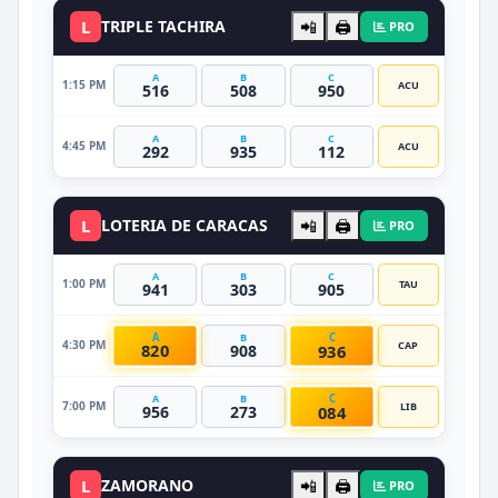
L
TRIPLE TACHIRA
📲
🖨️
PRO
A
B
C
1:15 PM
ACU
516
508
950
A
B
C
4:45 PM
ACU
292
935
112
L
LOTERIA DE CARACAS
📲
🖨️
PRO
A
B
C
1:00 PM
TAU
941
303
905
A
C
B
4:30 PM
CAP
820
936
908
C
A
B
7:00 PM
LIB
084
956
273
L
ZAMORANO
📲
🖨️
PRO