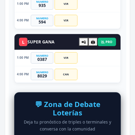
NUMERO
1:00 PM
VIR
935
NUMERO
4:00 PM
VIR
594
L
SUPER GANA
📲
🖨️
PRO
NUMERO
1:00 PM
VIR
0387
NUMERO
4:00 PM
CAN
8029
💬 Zona de Debate
Loterías
Deja tu pronóstico de triples o terminales y
conversa con la comunidad