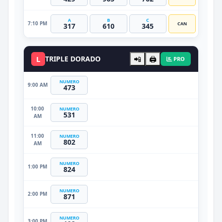
A
B
C
7:10 PM
CAN
317
610
345
L
TRIPLE DORADO
📲
🖨️
PRO
NUMERO
9:00 AM
473
10:00
NUMERO
531
AM
11:00
NUMERO
802
AM
NUMERO
1:00 PM
824
NUMERO
2:00 PM
871
NUMERO
3:00 PM