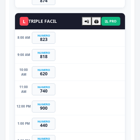
874
L
TRIPLE FACIL
📲
🖨️
PRO
NUMERO
8:00 AM
823
NUMERO
9:00 AM
818
10:00
NUMERO
620
AM
11:00
NUMERO
740
AM
NUMERO
12:00 PM
900
NUMERO
1:00 PM
440
NUMERO