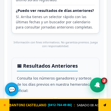
¿Puedo ver resultados de días anteriores?
Sí. Arriba tienes un selector rápido con las
últimas fechas y un buscador por calendario
para consultar jornadas anteriores completas.
Información con fines informativos. No garantiza premios. Juega
con responsabilidad.
📅 Resultados Anteriores
Consulta los números ganadores y sorteos
3
🔔
de los días previos en nuestra hemeroteca
💬
oficial:
Jueves
Miércoles
ANO
:
SABADO 08 AGOSTO. Envía ya: LOTERIA al 8621 un s
[0412-764-49-86]
23/04
22/04