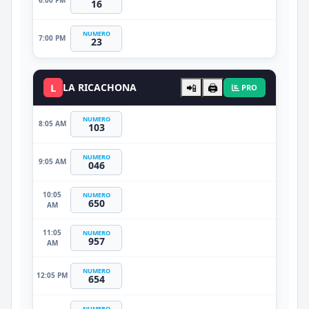
6:00 PM
16
NUMERO
7:00 PM
23
L
LA RICACHONA
📲
🖨️
PRO
NUMERO
8:05 AM
103
NUMERO
9:05 AM
046
10:05
NUMERO
650
AM
11:05
NUMERO
957
AM
NUMERO
12:05 PM
654
NUMERO