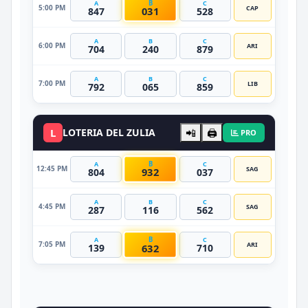
B
A
C
5:00 PM
CAP
031
847
528
A
B
C
6:00 PM
ARI
704
240
879
A
B
C
7:00 PM
LIB
792
065
859
L
LOTERIA DEL ZULIA
📲
🖨️
PRO
B
A
C
12:45 PM
SAG
932
804
037
A
B
C
4:45 PM
SAG
287
116
562
B
A
C
7:05 PM
ARI
632
139
710
DATO VIP