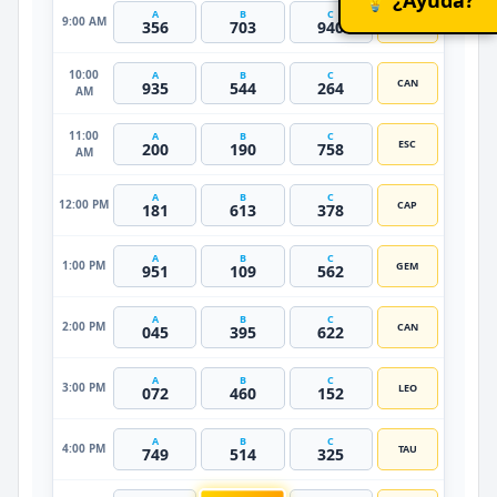
A
B
C
9:00 AM
CAP
356
703
940
10:00
A
B
C
CAN
935
544
264
AM
11:00
A
B
C
ESC
200
190
758
AM
A
B
C
12:00 PM
CAP
181
613
378
A
B
C
1:00 PM
GEM
951
109
562
A
B
C
2:00 PM
CAN
045
395
622
A
B
C
3:00 PM
LEO
072
460
152
A
B
C
4:00 PM
TAU
749
514
325