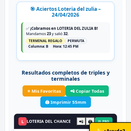
🎯 Aciertos Loteria del zulia –
24/04/2026
✅
¡Cobramos en LOTERIA DEL ZULIA B!
Mandamos
23
y salió
32
.
TERMINAL REGALO
PERMUTA
Columna:
B
Hora:
12:45 PM
Resultados completos de triples y
terminales
⭐ Mis Favoritas
📲 Copiar Todas
🖨️ Imprimir 55mm
L
LOTERIA DEL CHANCE
📲
🖨️
PRO
💡 ¿Ayuda?