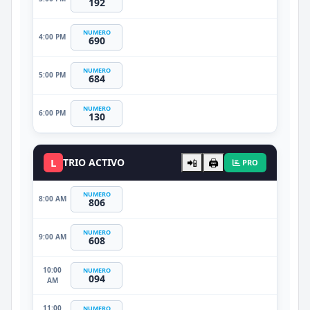
192
NUMERO
4:00 PM
690
NUMERO
5:00 PM
684
NUMERO
6:00 PM
130
L
TRIO ACTIVO
📲
🖨️
PRO
NUMERO
8:00 AM
806
NUMERO
9:00 AM
608
10:00
NUMERO
094
AM
11:00
NUMERO