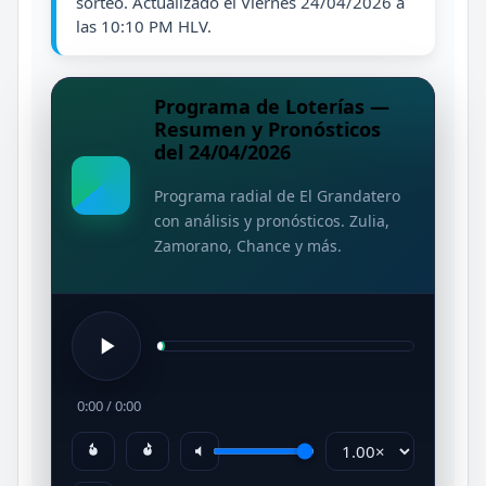
sorteo. Actualizado el Viernes 24/04/2026 a
las 10:10 PM HLV.
Programa de Loterías —
Resumen y Pronósticos
del 24/04/2026
Programa radial de El Grandatero
con análisis y pronósticos. Zulia,
Zamorano, Chance y más.
0:00
/
0:00