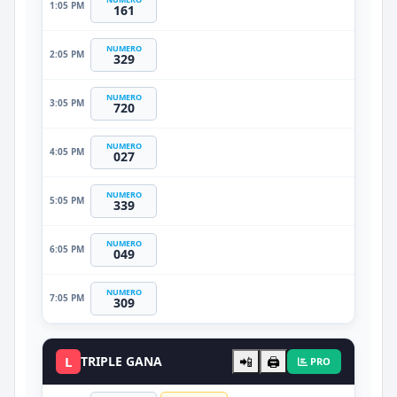
1:05 PM
161
NUMERO
2:05 PM
329
NUMERO
3:05 PM
720
NUMERO
4:05 PM
027
NUMERO
5:05 PM
339
NUMERO
6:05 PM
049
NUMERO
7:05 PM
309
L
TRIPLE GANA
📲
🖨️
PRO