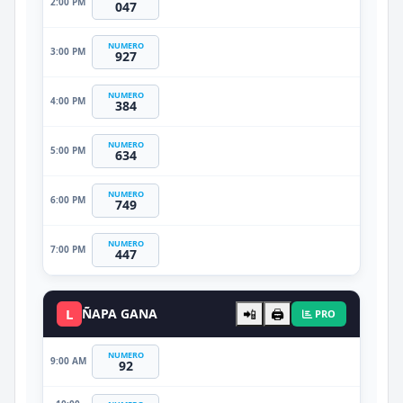
2:00 PM
047
NUMERO
3:00 PM
927
NUMERO
4:00 PM
384
NUMERO
5:00 PM
634
NUMERO
6:00 PM
749
NUMERO
7:00 PM
447
L
ÑAPA GANA
📲
🖨️
PRO
NUMERO
9:00 AM
92