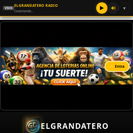
ELGRANDATERO RADIO
▶
🔊
▾
VIVO
Conectando…
⚡ Entra
ELGRANDATERO