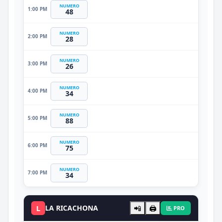
NUMERO
1:00 PM
48
NUMERO
2:00 PM
28
NUMERO
3:00 PM
26
NUMERO
4:00 PM
34
NUMERO
5:00 PM
88
NUMERO
6:00 PM
75
NUMERO
7:00 PM
34
L
LA RICACHONA
📲
🖨️
PRO