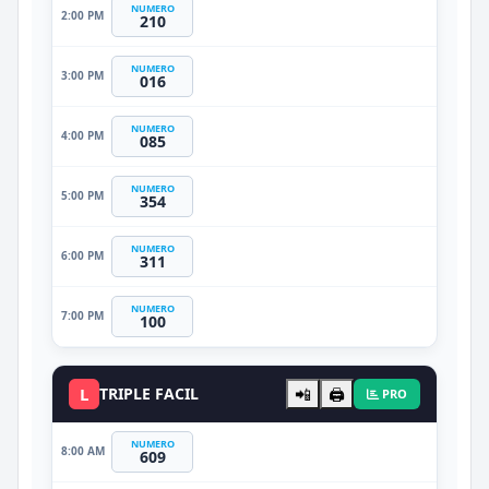
NUMERO
2:00 PM
210
NUMERO
3:00 PM
016
NUMERO
4:00 PM
085
NUMERO
5:00 PM
354
NUMERO
6:00 PM
311
NUMERO
7:00 PM
100
L
TRIPLE FACIL
📲
🖨️
PRO
NUMERO
8:00 AM
609