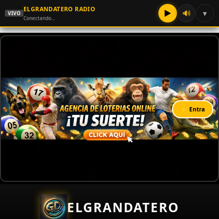
ELGRANDATERO RADIO
▶
🔊
▾
VIVO
Conectando…
⚡ Entra
ELGRANDATERO