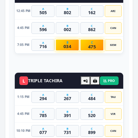
A
B
C
12:45 PM
ARI
505
802
162
A
B
C
4:45 PM
CAN
596
002
862
B
C
A
7:05 PM
GEM
034
475
716
DATO VIP
L
TRIPLE TACHIRA
📲
🖨️
PRO
A
B
C
1:15 PM
TAU
294
267
484
A
B
C
4:45 PM
VIR
785
391
520
A
B
C
10:10 PM
CAN
077
731
899