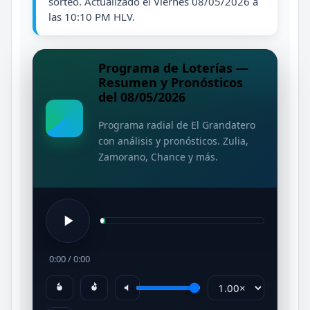
sorteo. Actualizado el Viernes 08/05/2026 a
las 10:10 PM HLV.
Programa de Loterías —
Resumen y Pronósticos
del 08/05/2026
Programa radial de El Grandatero
con análisis y pronósticos. Zulia,
Zamorano, Chance y más.
0:00
/
0:00