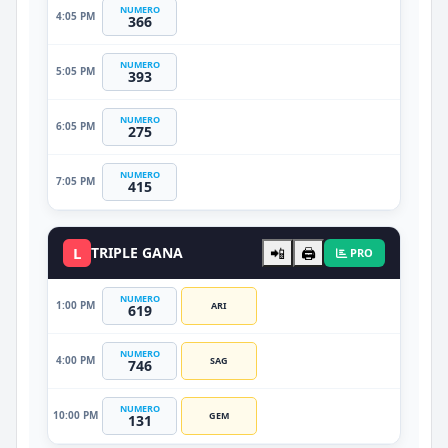
NUMERO
4:05 PM
366
NUMERO
5:05 PM
393
NUMERO
6:05 PM
275
NUMERO
7:05 PM
415
L
TRIPLE GANA
📲
🖨️
PRO
NUMERO
1:00 PM
ARI
619
NUMERO
4:00 PM
SAG
746
NUMERO
10:00 PM
GEM
131