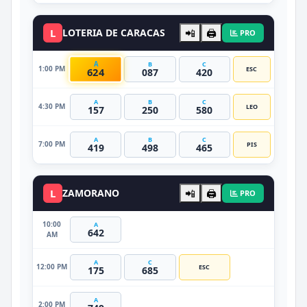
L
LOTERIA DE CARACAS
📲
🖨️
PRO
A
B
C
1:00 PM
ESC
624
087
420
A
B
C
4:30 PM
LEO
157
250
580
A
B
C
7:00 PM
PIS
419
498
465
L
ZAMORANO
📲
🖨️
PRO
10:00
A
642
AM
A
C
12:00 PM
ESC
175
685
A
2:00 PM