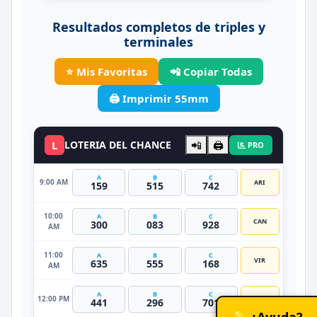
Resultados completos de triples y
terminales
⭐ Mis Favoritas
📲 Copiar Todas
🖨️ Imprimir 55mm
L
LOTERIA DEL CHANCE
📲
🖨️
PRO
A
B
C
9:00 AM
ARI
159
515
742
10:00
A
B
C
CAN
300
083
928
AM
11:00
A
B
C
VIR
635
555
168
AM
A
B
C
12:00 PM
LIB
441
296
701
💡 ¿Ayuda?