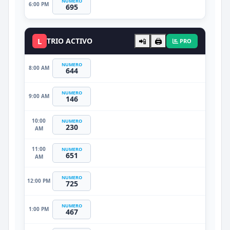
NUMERO
6:00 PM
695
L
TRIO ACTIVO
📲
🖨️
PRO
NUMERO
8:00 AM
644
NUMERO
9:00 AM
146
10:00
NUMERO
230
AM
11:00
NUMERO
651
AM
NUMERO
12:00 PM
725
NUMERO
1:00 PM
467