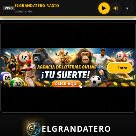
ELGRANDATERO RADIO
▶
🔊
▾
VIVO
Conectando…
⚡ Entra
ELGRANDATERO