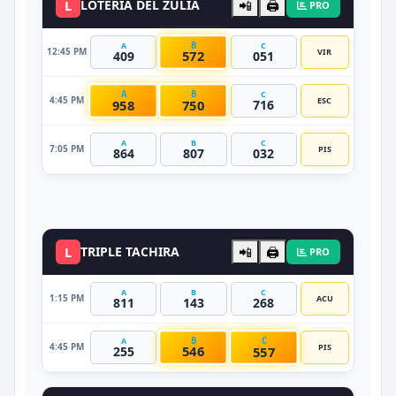
L
LOTERIA DEL ZULIA
📲
🖨️
PRO
B
A
C
12:45 PM
VIR
572
409
051
A
B
C
4:45 PM
ESC
958
750
716
A
B
C
7:05 PM
PIS
864
807
032
DATO VIP
L
TRIPLE TACHIRA
📲
🖨️
PRO
A
B
C
1:15 PM
ACU
811
143
268
B
C
A
4:45 PM
PIS
546
557
255