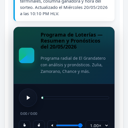
terminales, columna ganadora y hora del
sorteo. Actualizado el Miércoles 20/05/2026
a las 10:10 PM HLV.
Programa de Loterías —
Resumen y Pronósticos
del 20/05/2026
Programa radial de El Grandatero
con análisis y pronósticos. Zulia,
Zamorano, Chance y más.
0:00
/
0:00