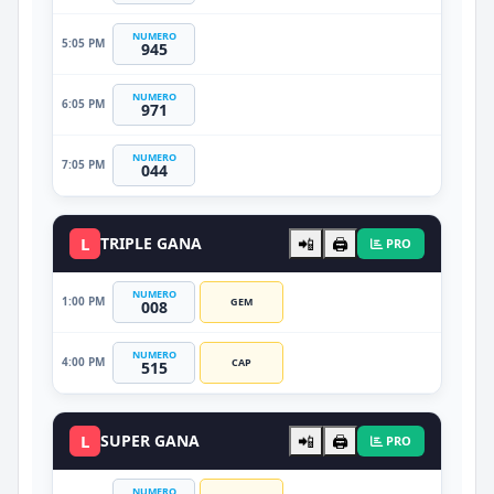
NUMERO
5:05 PM
945
NUMERO
6:05 PM
971
NUMERO
7:05 PM
044
L
TRIPLE GANA
📲
🖨️
PRO
NUMERO
1:00 PM
GEM
008
NUMERO
4:00 PM
CAP
515
L
SUPER GANA
📲
🖨️
PRO
NUMERO