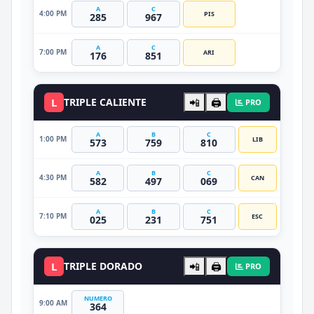
A
C
4:00 PM
PIS
285
967
A
C
7:00 PM
ARI
176
851
L
TRIPLE CALIENTE
📲
🖨️
PRO
A
B
C
1:00 PM
LIB
573
759
810
A
B
C
4:30 PM
CAN
582
497
069
A
B
C
7:10 PM
ESC
025
231
751
L
TRIPLE DORADO
📲
🖨️
PRO
NUMERO
9:00 AM
364