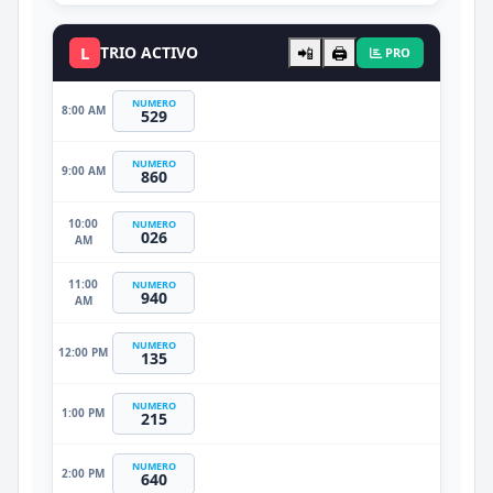
L
TRIO ACTIVO
📲
🖨️
PRO
NUMERO
8:00 AM
529
NUMERO
9:00 AM
860
10:00
NUMERO
026
AM
11:00
NUMERO
940
AM
NUMERO
12:00 PM
135
NUMERO
1:00 PM
215
NUMERO
2:00 PM
640