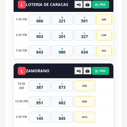
L
LOTERIA DE CARACAS
📲
🖨️
PRO
A
B
C
1:00 PM
ARI
066
221
591
A
B
C
4:30 PM
CAP
903
201
327
A
B
C
7:00 PM
ESC
843
080
634
L
ZAMORANO
📲
🖨️
PRO
10:00
A
C
VIR
387
873
AM
A
C
12:00 PM
SAG
951
682
A
C
2:00 PM
ACU
145
845