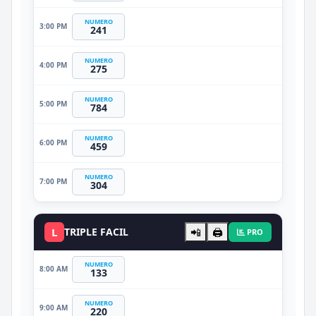
NUMERO
3:00 PM
241
NUMERO
4:00 PM
275
NUMERO
5:00 PM
784
NUMERO
6:00 PM
459
NUMERO
7:00 PM
304
L
TRIPLE FACIL
📲
🖨️
PRO
NUMERO
8:00 AM
133
NUMERO
9:00 AM
220