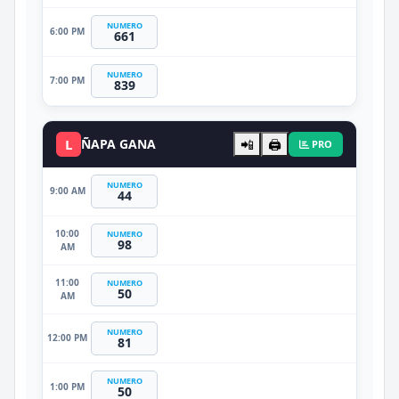
NUMERO
6:00 PM
661
NUMERO
7:00 PM
839
L
ÑAPA GANA
📲
🖨️
PRO
NUMERO
9:00 AM
44
10:00
NUMERO
98
AM
11:00
NUMERO
50
AM
NUMERO
12:00 PM
81
NUMERO
1:00 PM
50