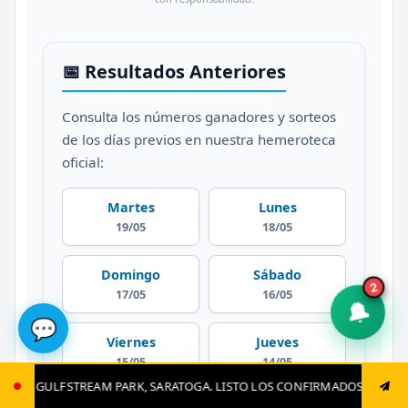
📅 Resultados Anteriores
Consulta los números ganadores y sorteos
de los días previos en nuestra hemeroteca
oficial:
Martes
Lunes
19/05
18/05
Domingo
Sábado
2
17/05
16/05
🔔
💬
Viernes
Jueves
15/05
14/05
 SARATOGA. LISTO LOS CONFIRMADOS, JUGADAS CLAVES Y EL GRAN CIER