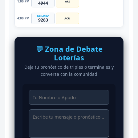
1:00 PM
ARI
4944
NUMERO
4:00 PM
ACU
9283
💬 Zona de Debate
Loterías
Deja tu pronóstico de triples o terminales y
conversa con la comunidad