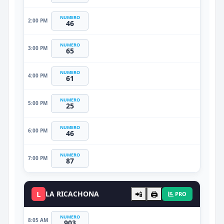
NUMERO
2:00 PM
46
NUMERO
3:00 PM
65
NUMERO
4:00 PM
61
NUMERO
5:00 PM
25
NUMERO
6:00 PM
46
NUMERO
7:00 PM
87
L
LA RICACHONA
📲
🖨️
PRO
NUMERO
8:05 AM
903