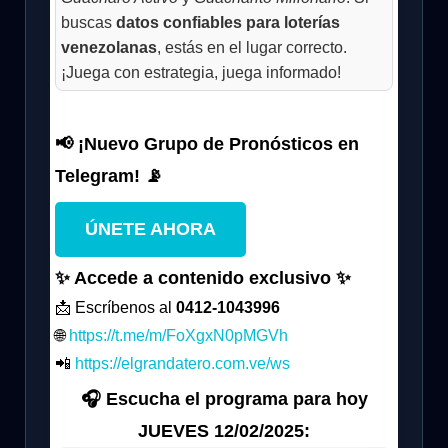
buscas
datos confiables para loterías
venezolanas
, estás en el lugar correcto.
¡Juega con estrategia, juega informado!
📢 ¡Nuevo Grupo de Pronósticos en
Telegram! 📡
ÚNETE AHORA
✨ Accede a contenido exclusivo ✨
📩 Escríbenos al
0412-1043996
🌐
https://t.me/m/FoXgxN0pMGVh
📲
https://elgrandatero.com.ve/ws
🎧 Escucha el programa para hoy
JUEVES 12/02/2025: