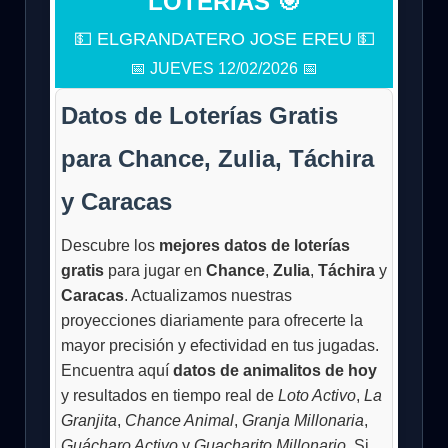
LOTERÍAS 🎯
💵 ELGRANDATERO JOSE EREU 💵
📅 JUEVES 12/02/2026 📅
Datos de Loterías Gratis
para Chance, Zulia, Táchira
y Caracas
Descubre los
mejores datos de loterías
gratis
para jugar en
Chance
,
Zulia
,
Táchira
y
Caracas
. Actualizamos nuestras
proyecciones diariamente para ofrecerte la
mayor precisión y efectividad en tus jugadas.
Encuentra aquí
datos de animalitos de hoy
y resultados en tiempo real de
Loto Activo
,
La
Granjita
,
Chance Animal
,
Granja Millonaria
,
Guácharo Activo
y
Guacharito Millonario
. Si