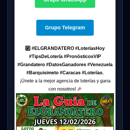
Grupo Telegram
#️⃣ #ELGRANDATERO #LoteríasHoy
#TipsDeLotería #PronósticosVIP
#Grandatero #DatosGanadores #Venezuela
#Barquisimeto #Caracas #Loterías.
¡Únete a la mejor agencia de loterías y gana
con nosotros! 🎉