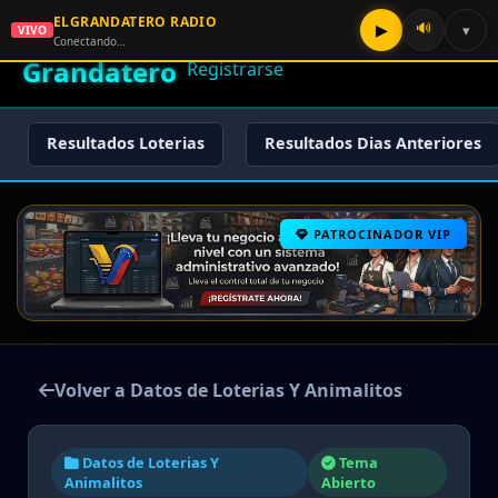
ELGRANDATERO RADIO
🌟 El
🔊
▶
▾
VIVO
🏠 Inicio
🔑 Iniciar Sesión
📝
Conectando…
Grandatero
Registrarse
Resultados Loterias
Resultados Dias Anteriores
PATROCINADOR VIP
Volver a Datos de Loterias Y Animalitos
Datos de Loterias Y
Tema
Animalitos
Abierto