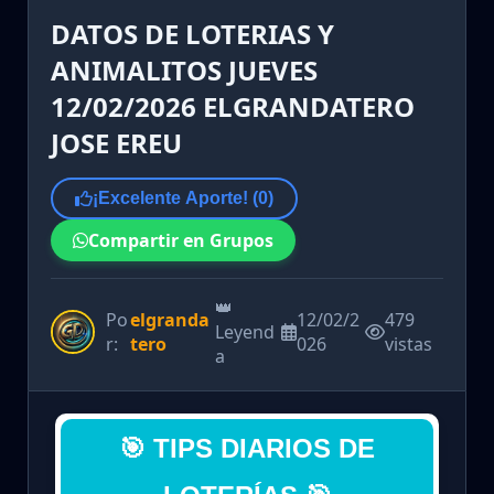
DATOS DE LOTERIAS Y
ANIMALITOS JUEVES
12/02/2026 ELGRANDATERO
JOSE EREU
¡Excelente Aporte! (
0
)
Compartir en Grupos
👑
Po
elgranda
12/02/2
479
Leyend
r:
tero
026
vistas
a
🎯 TIPS DIARIOS DE