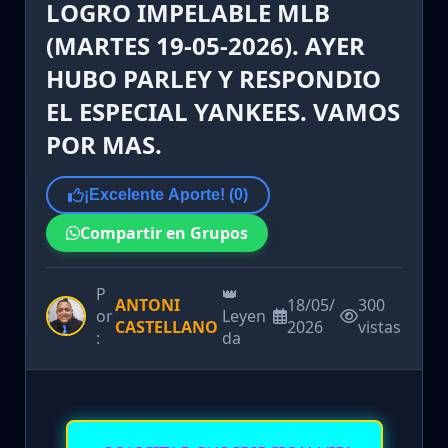
LOGRO IMPELABLE MLB
(MARTES 19-05-2026). AYER
HUBO PARLEY Y RESPONDIO
EL ESPECIAL YANKEES. VAMOS
POR MAS.
¡Excelente Aporte! (
0
)
Compartir en Grupos
P
👑
ANTONI
18/05/
300
or
Leyen
CASTELLANO
2026
vistas
:
da