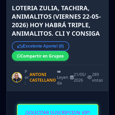
LOTERIA ZULIA, TACHIRA,
ANIMALITOS (VIERNES 22-05-
2026) HOY HABRÁ TRIPLE,
ANIMALITOS. CLI Y CONSIGA
¡Excelente Aporte! (
0
)
Compartir en Grupos
P
👑
ANTONI
21/05/
289
or
Leyen
CASTELLANO
2026
vistas
:
da
¡SOLICITAR SUSCRIPCION VIP!