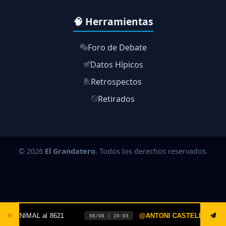
🧠 Herramientas
Foro de Debate
Datos Hípicos
Retrospectos
Retirados
© 2026
El Grandatero
. Todos los derechos reservados.
ONI CASTELLANO
:
DOMINGO LA RINCONADA, AMERI
[0412-764-49-86]