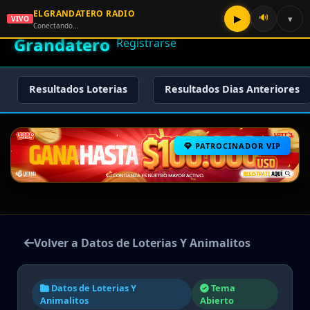
ELGRANDATERO RADIO
🌟 El
🔊
▶
▾
VIVO
🏠 Inicio
🔑 Iniciar Sesión
📝
Conectando…
Grandatero
Registrarse
Resultados Loterias
Resultados Dias Anteriores
PATROCINADOR VIP
Volver a Datos de Loterias Y Animalitos
Datos de Loterias Y
Tema
Animalitos
Abierto