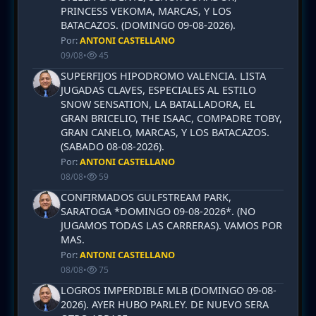
PRINCESS VEKOMA, MARCAS, Y LOS
BATACAZOS. (DOMINGO 09-08-2026).
Por:
ANTONI CASTELLANO
09/08
•
45
SUPERFIJOS HIPODROMO VALENCIA. LISTA
JUGADAS CLAVES, ESPECIALES AL ESTILO
SNOW SENSATION, LA BATALLADORA, EL
GRAN BRICELIO, THE ISAAC, COMPADRE TOBY,
GRAN CANELO, MARCAS, Y LOS BATACAZOS.
(SABADO 08-08-2026).
Por:
ANTONI CASTELLANO
08/08
•
59
CONFIRMADOS GULFSTREAM PARK,
SARATOGA *DOMINGO 09-08-2026*. (NO
JUGAMOS TODAS LAS CARRERAS). VAMOS POR
MAS.
Por:
ANTONI CASTELLANO
08/08
•
75
LOGROS IMPERDIBLE MLB (DOMINGO 09-08-
2026). AYER HUBO PARLEY. DE NUEVO SERA