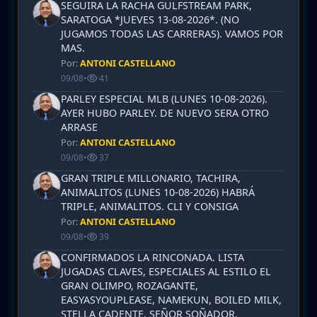
SEGUIRA LA RACHA GULFSTREAM PARK,
SARATOGA *JUEVES 13-08-2026*. (NO
JUGAMOS TODAS LAS CARRERAS). VAMOS POR
MAS.
Por:
ANTONI CASTELLANO
09/08
•
41
PARLEY ESPECIAL MLB (LUNES 10-08-2026).
AYER HUBO PARLEY. DE NUEVO SERA OTRO
ARRASE
Por:
ANTONI CASTELLANO
09/08
•
37
GRAN TRIPLE MILLONARIO, TACHIRA,
ANIMALITOS (LUNES 10-08-2026) HABRÁ
TRIPLE, ANIMALITOS. CLI Y CONSIGA
Por:
ANTONI CASTELLANO
09/08
•
39
CONFIRMADOS LA RINCONADA. LISTA
JUGADAS CLAVES, ESPECIALES AL ESTILO EL
GRAN OLIMPO, ROZAGANTE,
EASYASYOUPLEASE, NAMEKUN, BOILED MILK,
STELLA CADENTE, SEÑOR SOÑADOR,