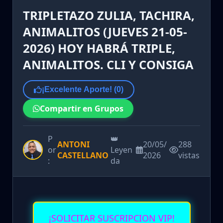
TRIPLETAZO ZULIA, TACHIRA,
ANIMALITOS (JUEVES 21-05-
2026) HOY HABRÁ TRIPLE,
ANIMALITOS. CLI Y CONSIGA
¡Excelente Aporte! (
0
)
Compartir en Grupos
P
👑
ANTONI
20/05/
288
or
Leyen
CASTELLANO
2026
vistas
:
da
¡SOLICITAR SUSCRIPCION VIP!