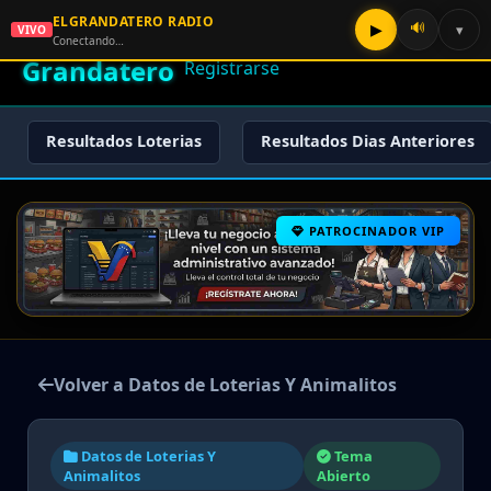
ELGRANDATERO RADIO
🌟 El
🔊
▶
▾
VIVO
🏠 Inicio
🔑 Iniciar Sesión
📝
Conectando…
Grandatero
Registrarse
Resultados Loterias
Resultados Dias Anteriores
PATROCINADOR VIP
Volver a Datos de Loterias Y Animalitos
Datos de Loterias Y
Tema
Animalitos
Abierto