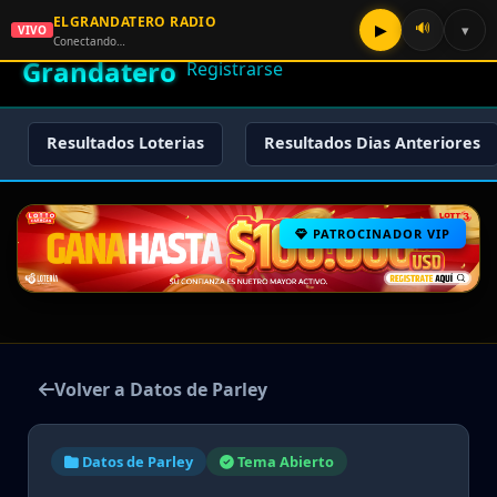
ELGRANDATERO RADIO
🌟 El
🔊
▶
▾
VIVO
🏠 Inicio
🔑 Iniciar Sesión
📝
Conectando…
Grandatero
Registrarse
Resultados Loterias
Resultados Dias Anteriores
PATROCINADOR VIP
Volver a Datos de Parley
Datos de Parley
Tema Abierto