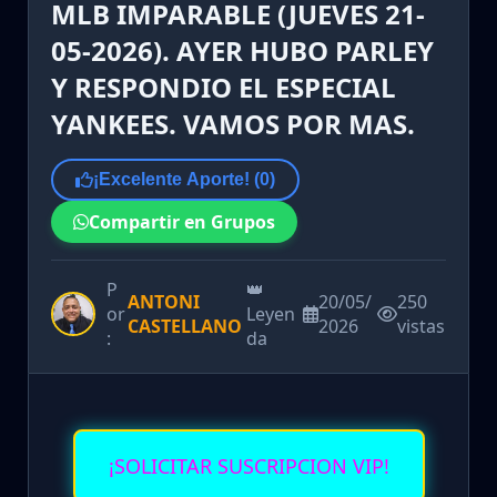
MLB IMPARABLE (JUEVES 21-
05-2026). AYER HUBO PARLEY
Y RESPONDIO EL ESPECIAL
YANKEES. VAMOS POR MAS.
¡Excelente Aporte! (
0
)
Compartir en Grupos
P
👑
ANTONI
20/05/
250
or
Leyen
CASTELLANO
2026
vistas
:
da
¡SOLICITAR SUSCRIPCION VIP!