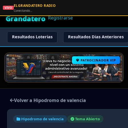
ELGRANDATERO RADIO
🌟 El
VIVO
🏠 Inicio
🔑 Iniciar Sesión
📝
Conectando…
Grandatero
Registrarse
Resultados Loterias
Resultados Dias Anteriores
PATROCINADOR VIP
Volver a Hipodromo de valencia
Hipodromo de valencia
Tema Abierto