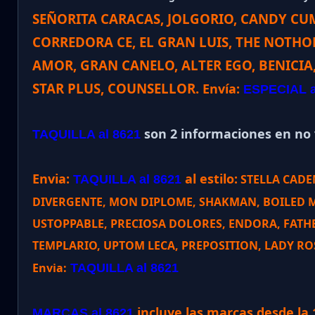
SEÑORITA CARACAS, JOLGORIO, CANDY CU
CORREDORA CE, EL GRAN LUIS, THE NOTH
AMOR, GRAN CANELO, ALTER EGO, BENICIA,
STAR PLUS, COUNSELLOR
.
Envía:
ESPECIAL a
son 2 informaciones en no v
TAQUILLA al 8621
Envia:
al estilo:
STELLA CADE
TAQUILLA al 8621
DIVERGENTE, MON DIPLOME, SHAKMAN, BOILED M
USTOPPABLE, PRECIOSA DOLORES, ENDORA, FATH
TEMPLARIO, UPTOM LECA, PREPOSITION, LADY ROS
Envia:
TAQUILLA al 8621
incluye las marcas desde la 
MARCAS al 8621