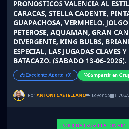
PRONOSTICOS VALENCIA AL ESTI
CARACAS, STELLA CADENTE, PINT
GUAPACHOSA, VERMHELO, JOLGO
PETEROSE, AQUAMAN, GRAN CAN
DIVERGENTE, KING BULBS, BRIAN
ESPECIAL, LAS JUGADAS CLAVES Y 
BATACAZO. (SABADO 13-06-2026).
Compartir en Gru
¡Excelente Aporte! (
0
)
Por:
ANTONI CASTELLANO
👑 Leyenda
11/06/
SOLICITAR SUSCRIPCION VIP