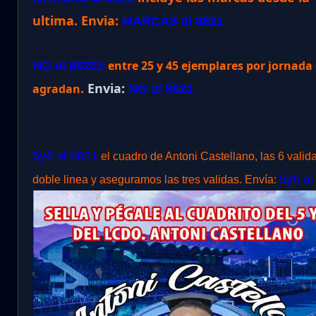
ultima.
Envia:
MARCAS al 8621
entre 25 y 45 ejemplares por jornad
NO al 86221
.
Envia:
agradan
NO al 8621
5y6 al 8621
el cuadro de Antoni Castellano, las 6 valid
5y6 al
doble linea y aseguramos las tres validas. Envía: