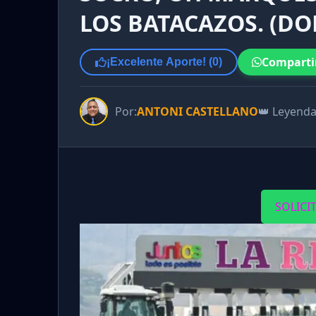
LOS BATACAZOS. (DO
Comparti
¡Excelente Aporte! (
0
)
Por:
ANTONI CASTELLANO
👑 Leyend
SOLICI