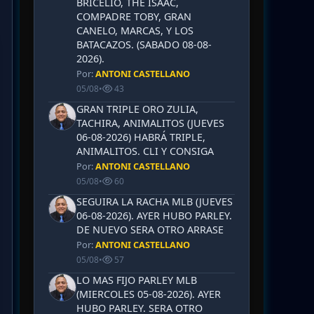
BRICELIO, THE ISAAC,
COMPADRE TOBY, GRAN
CANELO, MARCAS, Y LOS
BATACAZOS. (SABADO 08-08-
2026).
Por:
ANTONI CASTELLANO
05/08
•
43
GRAN TRIPLE ORO ZULIA,
TACHIRA, ANIMALITOS (JUEVES
06-08-2026) HABRÁ TRIPLE,
ANIMALITOS. CLI Y CONSIGA
Por:
ANTONI CASTELLANO
05/08
•
60
SEGUIRA LA RACHA MLB (JUEVES
06-08-2026). AYER HUBO PARLEY.
DE NUEVO SERA OTRO ARRASE
Por:
ANTONI CASTELLANO
05/08
•
57
LO MAS FIJO PARLEY MLB
(MIERCOLES 05-08-2026). AYER
HUBO PARLEY. SERA OTRO