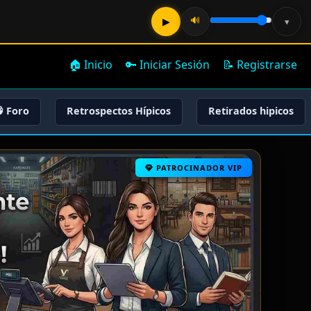
🔊
▶
▾
🏠 Inicio
🔑 Iniciar Sesión
📝 Registrarse
 Foro
Retrospectos Hípicos
Retirados hipicos
PATROCINADOR VIP