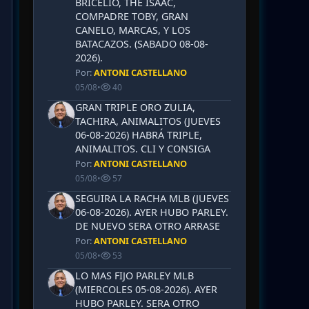
BRICELIO, THE ISAAC,
COMPADRE TOBY, GRAN
CANELO, MARCAS, Y LOS
BATACAZOS. (SABADO 08-08-
2026).
Por:
ANTONI CASTELLANO
05/08
•
40
GRAN TRIPLE ORO ZULIA,
TACHIRA, ANIMALITOS (JUEVES
06-08-2026) HABRÁ TRIPLE,
ANIMALITOS. CLI Y CONSIGA
Por:
ANTONI CASTELLANO
05/08
•
57
SEGUIRA LA RACHA MLB (JUEVES
06-08-2026). AYER HUBO PARLEY.
DE NUEVO SERA OTRO ARRASE
Por:
ANTONI CASTELLANO
05/08
•
53
LO MAS FIJO PARLEY MLB
(MIERCOLES 05-08-2026). AYER
HUBO PARLEY. SERA OTRO