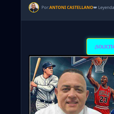
Por:
ANTONI CASTELLANO
👑 Leyend
¡SOLICIT