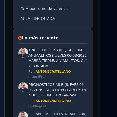
📂 Hipodromo de valencia
📂 LA RINCONADA
Lo más reciente
TRIPLE MILLONARIO, TACHIRA,
ANIMALITOS (JUEVES 06-08-2026)
HABRÁ TRIPLE, ANIMALITOS. CLI
Y CONSIGA
Por:
ANTONI CASTELLANO
06/08
•
28
PRONOSTICOS MLB (JUEVES 06-
08-2026). AYER HUBO PARLEY. DE
NUEVO SERA OTRO ARRASE
Por:
ANTONI CASTELLANO
06/08
•
24
EL ESPECIAL GULFSTREAM PARK,