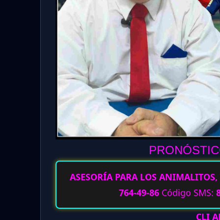
PRONÓSTICO
ASESORÍA PARA LOS ANIMALITOS, 
764-49-86
Código SMS:
CLI 