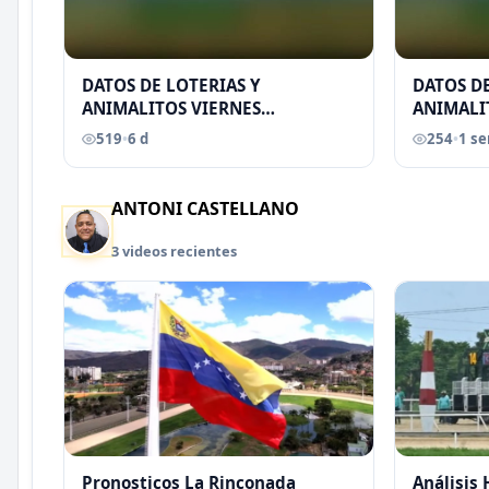
DATOS DE LOTERIAS Y
DATOS DE
ANIMALITOS VIERNES
ANIMALI
31/07/2026
29/07/2
519
•
6 d
254
•
1 s
EREU
ANTONI CASTELLANO
3 videos recientes
Pronosticos La Rinconada
Análisis