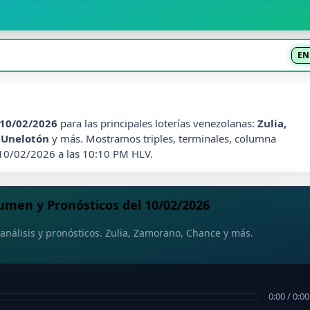
EN
10/02/2026
para las principales loterías venezolanas:
Zulia,
, Unelotón
y más. Mostramos triples, terminales, columna
 10/02/2026 a las 10:10 PM HLV.
men y Pronósticos del 10/02/2026
análisis y pronósticos. Zulia, Zamorano, Chance y más.
0:00
/
0:00