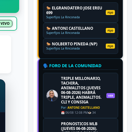
🐎 ELGRANDATERO JOSE EREU
699
FIJO
Superfijos La Rinconada
 VIVO
🐎 ANTONI CASTELLANO
FIJO
Superfijos La Rinconada
🐎 NOLBERTO PINEDA (NP)
FIJO
Superfijos La Rinconada
🗣️ FORO DE LA COMUNIDAD
TRIPLE MILLONARIO,
TACHIRA,
ANIMALITOS (JUEVES
06-08-2026) HABRÁ
VER
TRIPLE, ANIMALITOS.
CLI Y CONSIGA
Por:
ANTONI CASTELLANO
📅 06/08 12:08 PM
👁️ 34
PRONOSTICOS MLB
(JUEVES 06-08-2026).