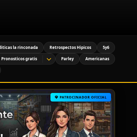
diticas la rinconada
Retrospectos Hipicos
5y6
Pronosticos gratis
Parley
Americanas
PATROCINADOR OFICIAL