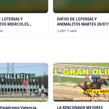
 LOTERIAS Y
DATOS DE LOTERIAS Y
TOS MIERCOLES
ANIMALITOS MARTES 28/07/
026 ELGRANDATERO JOSE
ELGRANDATERO JOSE EREU
em
207
•
1 sem
 Hipódromo Valencia,
LA RINCONADA MEJORES