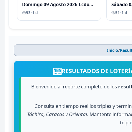
Domingo 09 Agosto 2026 Lcdo
Sábado 0
Antoni Castellano
Antoni C
93
•
1 d
51
•
1 d
Inicio
/
Resul
🎰
RESULTADOS DE LOTERÍA
Bienvenido al reporte completo de los
resul
Consulta en tiempo real los triples y termi
Táchira, Caracas y Oriental
. Mantente informad
te pi