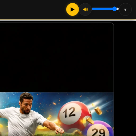
▶
🔊
▾