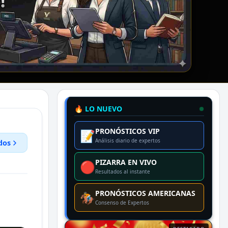
🔥 LO NUEVO
PRONÓSTICOS VIP
📝
Análisis diario de expertos
dos
PIZARRA EN VIVO
🔴
Resultados al instante
PRONÓSTICOS AMERICANAS
🏇
Consenso de Expertos