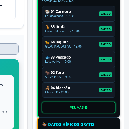
Sorteos del
06/08/2026
🐏 01 Carnero
SALIDO
La Ricachona - 19:10
🦒 35 Jirafa
SALIDO
Granja Millonaria - 19:00
🐆 68 Jaguar
SALIDO
GUACHARO ACTIVO - 19:00
🐟 33 Pescado
SALIDO
Loto Activo - 19:00
🐂 02 Toro
SALIDO
SELVA PLUS - 19:00
es
🦂 04 Alacrán
SALIDO
Chance B - 19:00
,
VER MÁS
y no
🏇 DATOS HÍPICOS GRATIS