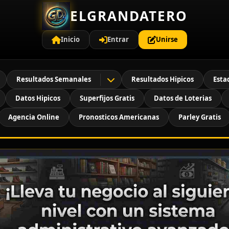
ELGRANDATERO
Inicio
Entrar
Unirse
Resultados Semanales
Resultados Hipicos
Esta
Datos Hipicos
Superfijos Gratis
Datos de Loterias
Agencia Online
Pronosticos Americanas
Parley Gratis