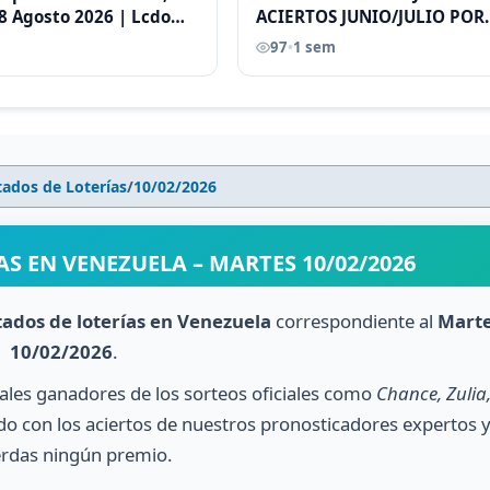
8 Agosto 2026 | Lcdo
ACIERTOS JUNIO/JULIO POR
astellano |
ANTONI CASTELLANO
97
•
1 sem
tados de Loterías
/
10/02/2026
S EN VENEZUELA – MARTES 10/02/2026
tados de loterías en Venezuela
correspondiente al
Mart
10/02/2026
.
nales ganadores de los sorteos oficiales como
Chance, Zulia
o con los aciertos de nuestros pronosticadores expertos 
erdas ningún premio.