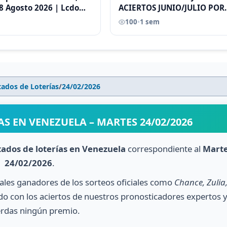
8 Agosto 2026 | Lcdo
ACIERTOS JUNIO/JULIO POR
astellano |
ANTONI CASTELLANO
100
•
1 sem
tados de Loterías
/
24/02/2026
S EN VENEZUELA – MARTES 24/02/2026
tados de loterías en Venezuela
correspondiente al
Mart
24/02/2026
.
nales ganadores de los sorteos oficiales como
Chance, Zulia
o con los aciertos de nuestros pronosticadores expertos 
erdas ningún premio.