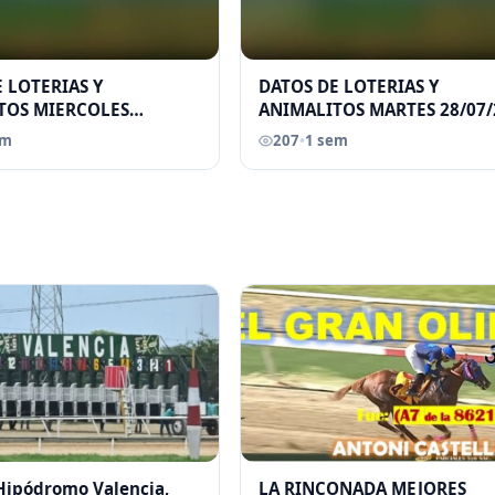
 LOTERIAS Y
DATOS DE LOTERIAS Y
TOS MIERCOLES
ANIMALITOS MARTES 28/07/
026 ELGRANDATERO JOSE
ELGRANDATERO JOSE EREU
em
207
•
1 sem
 Hipódromo Valencia,
LA RINCONADA MEJORES