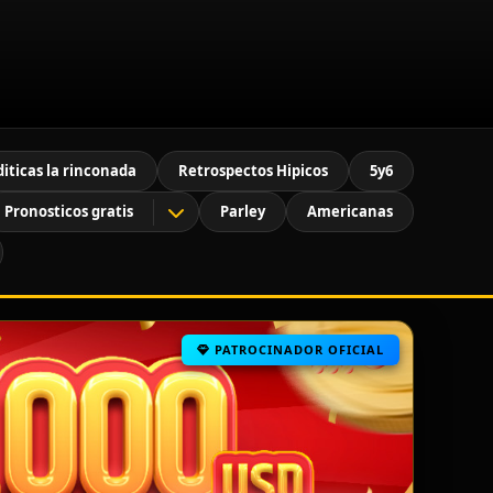
diticas la rinconada
Retrospectos Hipicos
5y6
Pronosticos gratis
Parley
Americanas
PATROCINADOR OFICIAL