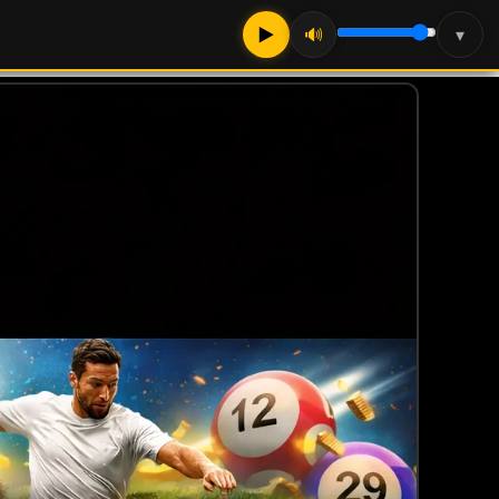
▶
🔊
▾