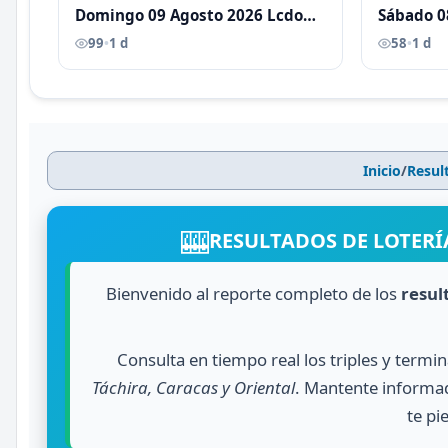
Domingo 09 Agosto 2026 Lcdo
Sábado 0
Antoni Castellano
Antoni C
99
•
1 d
58
•
1 d
Inicio
/
Resul
🎰
RESULTADOS DE LOTERÍA
Bienvenido al reporte completo de los
resul
Consulta en tiempo real los triples y termi
Táchira, Caracas y Oriental
. Mantente informad
te pi