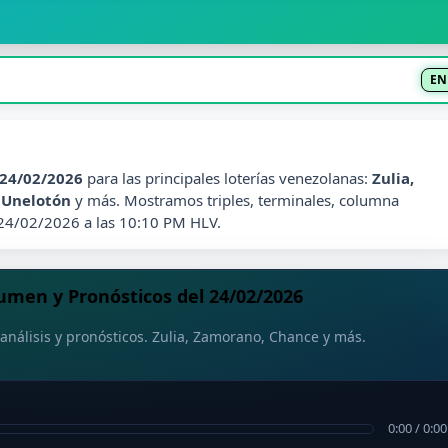
EN
24/02/2026
para las principales loterías venezolanas:
Zulia,
, Unelotón
y más. Mostramos triples, terminales, columna
 24/02/2026 a las 10:10 PM HLV.
men y Pronósticos del 24/02/2026
análisis y pronósticos. Zulia, Zamorano, Chance y más.
0:00
/
0:00