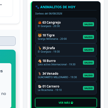
🐾 ANIMALITOS DE HOY
Sorteos del
06/08/2026
🦀 63 Cangrejo
SALIDO
El Granjazo - 20:30
🐯 10 Tigre
SALIDO
Granja Millonaria - 20:00
🦒 35 Jirafa
SALIDO
El Granjazo - 19:30
🐴 18 Burro
SALIDO
Loto activo Internacional - 19:30
es
🦌 34 Venado
SALIDO
GUACHARITO MILLONARIO - 19:30
,
🐏 01 Carnero
SALIDO
La Ricachona - 19:10
y no
VER MÁS