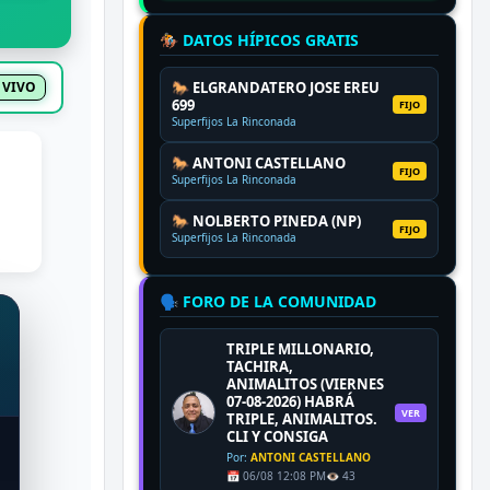
🏇 DATOS HÍPICOS GRATIS
 VIVO
🐎 ELGRANDATERO JOSE EREU
699
FIJO
Superfijos La Rinconada
🐎 ANTONI CASTELLANO
FIJO
Superfijos La Rinconada
🐎 NOLBERTO PINEDA (NP)
FIJO
Superfijos La Rinconada
🗣️ FORO DE LA COMUNIDAD
TRIPLE MILLONARIO,
TACHIRA,
ANIMALITOS (VIERNES
07-08-2026) HABRÁ
VER
TRIPLE, ANIMALITOS.
CLI Y CONSIGA
Por:
ANTONI CASTELLANO
📅 06/08 12:08 PM
👁️ 43