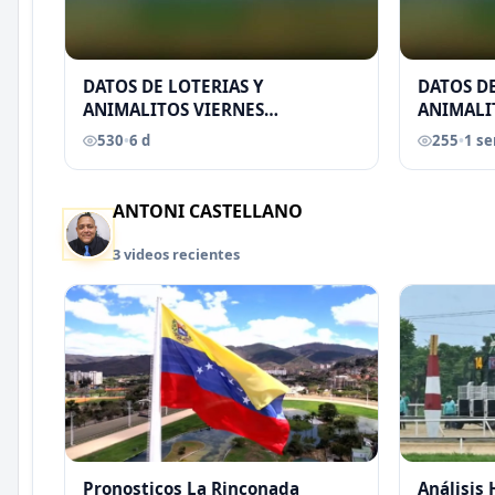
DATOS DE LOTERIAS Y
DATOS DE
ANIMALITOS VIERNES
ANIMALI
31/07/2026
29/07/2
530
•
6 d
255
•
1 s
EREU
ANTONI CASTELLANO
3 videos recientes
Pronosticos La Rinconada
Análisis