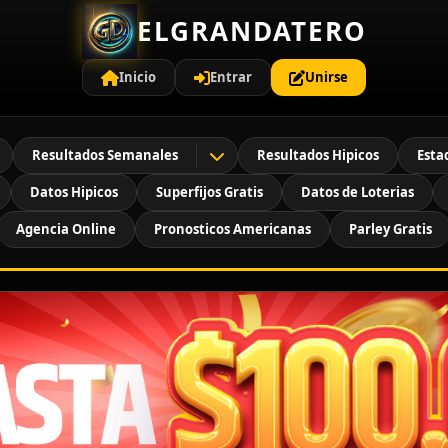
ELGRANDATERO
Inicio
Entrar
Unirse
Resultados Semanales
Resultados Hipicos
Esta
Datos Hipicos
Superfijos Gratis
Datos de Loterias
Agencia Online
Pronosticos Americanas
Parley Gratis