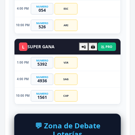
NUMERO
4:00 PM
ESC
054
NUMERO
10:00 PM
ARI
526
L
SUPER GANA
📲
🖨️
PRO
NUMERO
1:00 PM
VIR
5392
NUMERO
4:00 PM
SAG
4936
NUMERO
10:00 PM
CAP
1561
💬 Zona de Debate
Loterías