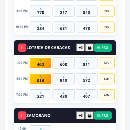
A
B
C
4:45 PM
PIS
778
217
840
A
B
C
10:10 PM
PIS
234
681
478
L
LOTERIA DE CARACAS
📲
🖨️
PRO
A
B
C
1:00 PM
ACU
462
608
811
A
B
C
4:30 PM
ESC
016
910
572
A
B
C
7:00 PM
SAG
221
430
407
L
ZAMORANO
📲
🖨️
PRO
10:00
A