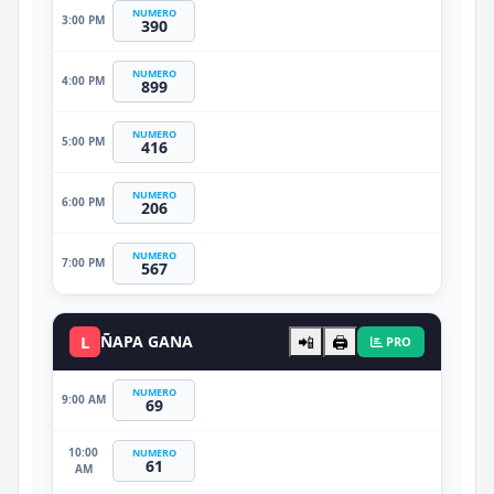
NUMERO
3:00 PM
390
NUMERO
4:00 PM
899
NUMERO
5:00 PM
416
NUMERO
6:00 PM
206
NUMERO
7:00 PM
567
L
ÑAPA GANA
📲
🖨️
PRO
NUMERO
9:00 AM
69
10:00
NUMERO
61
AM