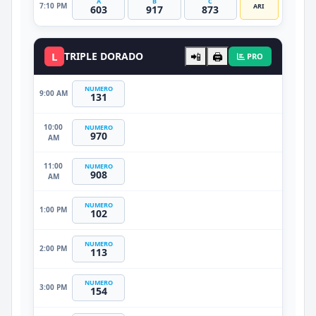
A
B
C
7:10 PM
ARI
603
917
873
L
TRIPLE DORADO
📲
🖨️
PRO
NUMERO
9:00 AM
131
10:00
NUMERO
970
AM
11:00
NUMERO
908
AM
NUMERO
1:00 PM
102
NUMERO
2:00 PM
113
NUMERO
3:00 PM
154