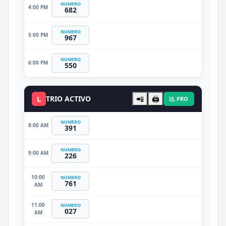
NUMERO
4:00 PM
682
NUMERO
5:00 PM
967
NUMERO
6:00 PM
550
L
TRIO ACTIVO
📲
🖨️
PRO
NUMERO
8:00 AM
391
NUMERO
9:00 AM
226
10:00
NUMERO
761
AM
11:00
NUMERO
027
AM