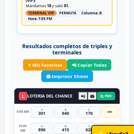
(VIP)!
Mandamos
18
y salió
81
.
TERMINAL VIP
PERMUTA
Columna:
B
Hora:
7:05 PM
Resultados completos de triples y
terminales
⭐ Mis Favoritas
📲 Copiar Todas
🖨️ Imprimir 55mm
L
LOTERIA DEL CHANCE
📲
🖨️
PRO
A
B
C
9:00 AM
ARI
301
940
170
10:00
A
B
C
CAP
896
415
628
AM
💡 ¿Ayuda?