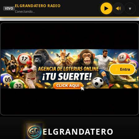
ELGRANDATERO RADIO
▶
🔊
▾
VIVO
Conectando…
⚡ Entra
ELGRANDATERO