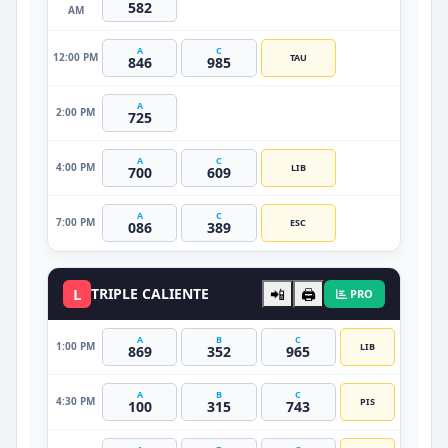
582
AM
A
C
12:00 PM
TAU
846
985
A
2:00 PM
725
A
C
4:00 PM
LIB
700
609
A
C
7:00 PM
ESC
086
389
L
TRIPLE CALIENTE
📲
🖨️
PRO
A
B
C
1:00 PM
LIB
869
352
965
A
B
C
4:30 PM
PIS
100
315
743