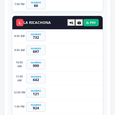
NUMERO
7:00 PM
66
L
LA RICACHONA
📲
🖨️
PRO
NUMERO
8:05 AM
732
NUMERO
9:05 AM
697
10:05
NUMERO
990
AM
11:05
NUMERO
642
AM
NUMERO
12:05 PM
121
NUMERO
1:05 PM
924