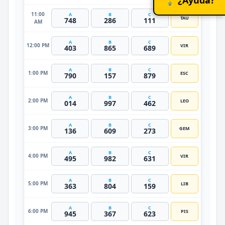
11:00
A
B
C
TAU
748
286
111
AM
A
B
C
12:00 PM
VIR
403
865
689
A
B
C
1:00 PM
ESC
790
157
879
A
B
C
2:00 PM
LEO
014
997
462
A
B
C
3:00 PM
GEM
136
609
273
A
B
C
4:00 PM
VIR
495
982
631
A
B
C
5:00 PM
LIB
363
804
159
A
B
C
6:00 PM
PIS
945
367
623