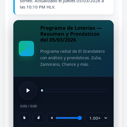
sorteo. Actualizado el Jueves 05/03/2026 a
las 10:10 PM HLV.
Programa de Loterías —
Resumen y Pronósticos
del 05/03/2026
Programa radial de El Grandatero
con análisis y pronósticos. Zulia,
Zamorano, Chance y más.
0:00
/
0:00