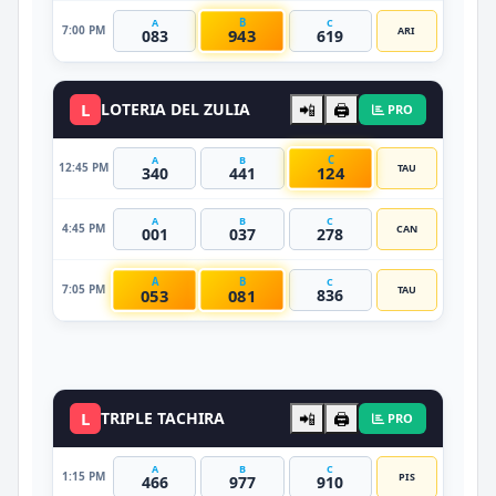
B
A
C
7:00 PM
ARI
943
083
619
L
LOTERIA DEL ZULIA
📲
🖨️
PRO
C
A
B
12:45 PM
TAU
124
340
441
A
B
C
4:45 PM
CAN
001
037
278
A
B
C
7:05 PM
TAU
053
081
836
DATO VIP
L
TRIPLE TACHIRA
📲
🖨️
PRO
A
B
C
1:15 PM
PIS
466
977
910