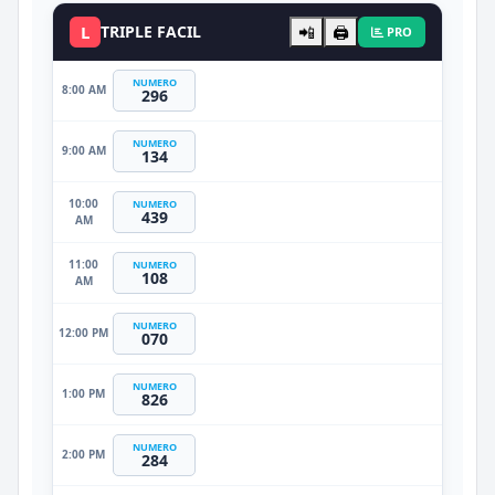
L
TRIPLE FACIL
📲
🖨️
PRO
NUMERO
8:00 AM
296
NUMERO
9:00 AM
134
10:00
NUMERO
439
AM
11:00
NUMERO
108
AM
NUMERO
12:00 PM
070
NUMERO
1:00 PM
826
NUMERO
2:00 PM
284