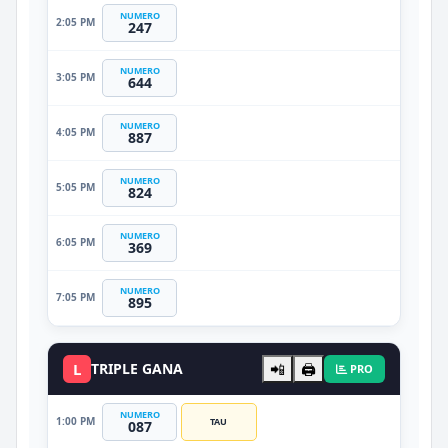
NUMERO
2:05 PM
247
NUMERO
3:05 PM
644
NUMERO
4:05 PM
887
NUMERO
5:05 PM
824
NUMERO
6:05 PM
369
NUMERO
7:05 PM
895
L
TRIPLE GANA
📲
🖨️
PRO
NUMERO
1:00 PM
TAU
087