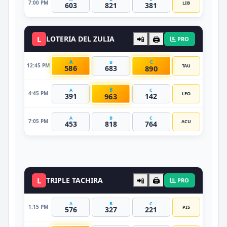
7:00 PM
LIB
603
821
381
L
LOTERIA DEL ZULIA
📲
🖨️
PRO
A
C
B
12:45 PM
TAU
586
890
683
B
A
C
4:45 PM
LEO
963
391
142
A
B
C
7:05 PM
ACU
453
818
764
DATO VIP
L
TRIPLE TACHIRA
📲
🖨️
PRO
A
B
C
1:15 PM
PIS
576
327
221