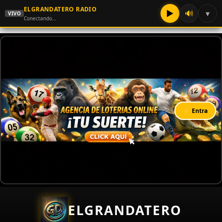
ELGRANDATERO RADIO
▶
🔊
▾
VIVO
Conectando…
⚡ Entra
ELGRANDATERO