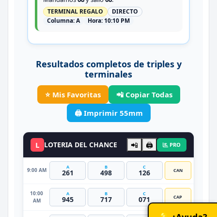
TERMINAL REGALO
DIRECTO
Columna:
A
Hora:
10:10 PM
Resultados completos de triples y
terminales
⭐ Mis Favoritas
📲 Copiar Todas
🖨️ Imprimir 55mm
L
LOTERIA DEL CHANCE
📲
🖨️
PRO
A
B
C
9:00 AM
CAN
261
498
126
10:00
A
B
C
CAP
945
717
071
AM
💡 ¿Ayuda?