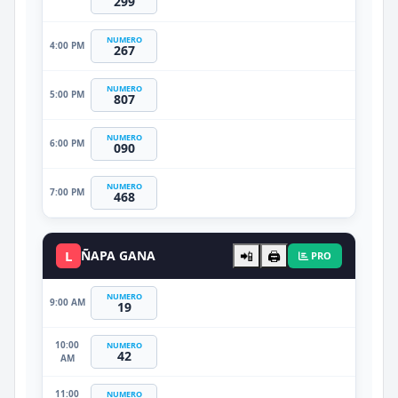
299
NUMERO
4:00 PM
267
NUMERO
5:00 PM
807
NUMERO
6:00 PM
090
NUMERO
7:00 PM
468
L
ÑAPA GANA
📲
🖨️
PRO
NUMERO
9:00 AM
19
10:00
NUMERO
42
AM
11:00
NUMERO