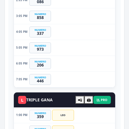
2:05 PM
086
NUMERO
3:05 PM
858
NUMERO
4:05 PM
337
NUMERO
5:05 PM
973
NUMERO
6:05 PM
206
NUMERO
7:05 PM
446
L
TRIPLE GANA
📲
🖨️
PRO
NUMERO
1:00 PM
LEO
359
NUMERO