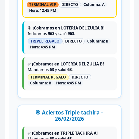
TERMINAL VIP
DIRECTO
Columna:
A
Hora:
12:45 PM
🎯
¡Cobramos en LOTERIA DEL ZULIA B!
Indicamos
963
y salió
963
.
TRIPLE REGALO
DIRECTO
Columna:
B
Hora:
4:45 PM
✅
¡Cobramos en LOTERIA DEL ZULIA B!
Mandamos
63
y salió
63
.
TERMINAL REGALO
DIRECTO
Columna:
B
Hora:
4:45 PM
🎯 Aciertos Triple tachira –
26/02/2026
✅
¡Cobramos en TRIPLE TACHIRA A!
Mandamos
68
y salió
68
.