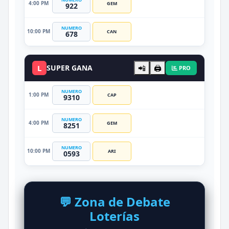
4:00 PM
GEM
922
NUMERO
10:00 PM
CAN
678
L
SUPER GANA
📲
🖨️
PRO
NUMERO
1:00 PM
CAP
9310
NUMERO
4:00 PM
GEM
8251
NUMERO
10:00 PM
ARI
0593
💬 Zona de Debate
Loterías