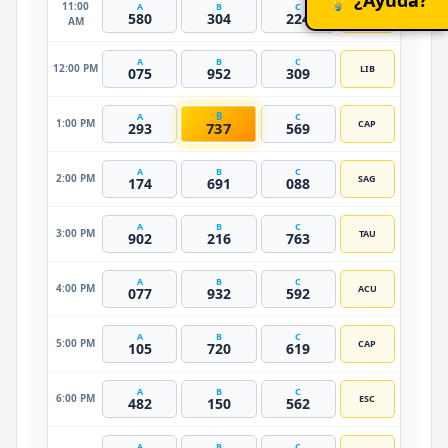
11:00
A
B
C
TAU
580
304
224
AM
A
B
C
12:00 PM
LIB
075
952
309
B
A
C
1:00 PM
CAP
737
293
569
A
B
C
2:00 PM
SAG
174
691
088
A
B
C
3:00 PM
TAU
902
216
763
A
B
C
4:00 PM
ACU
077
932
592
A
B
C
5:00 PM
CAP
105
720
619
A
B
C
6:00 PM
ESC
482
150
562
A
B
C