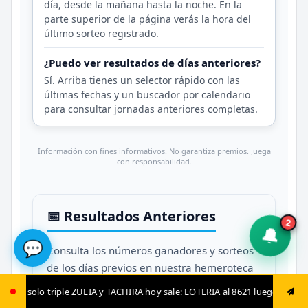
día, desde la mañana hasta la noche. En la
parte superior de la página verás la hora del
último sorteo registrado.
¿Puedo ver resultados de días anteriores?
Sí. Arriba tienes un selector rápido con las
últimas fechas y un buscador por calendario
para consultar jornadas anteriores completas.
Información con fines informativos. No garantiza premios. Juega
con responsabilidad.
📅 Resultados Anteriores
2
🔔
💬
Consulta los números ganadores y sorteos
de los días previos en nuestra hemeroteca
oficial:
ACHIRA hoy sale: LOTERIA al 8621 luego envía ya: ANIMAL al 8621 jugada f