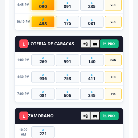
A
B
C
4:45 PM
VIR
090
091
235
A
B
C
10:10 PM
VIR
468
175
081
L
LOTERIA DE CARACAS
📲
🖨️
PRO
A
B
C
1:00 PM
CAN
269
591
140
A
B
C
4:30 PM
LIB
936
753
411
A
B
C
7:00 PM
PIS
081
606
345
L
ZAMORANO
📲
🖨️
PRO
10:00
A
221
AM