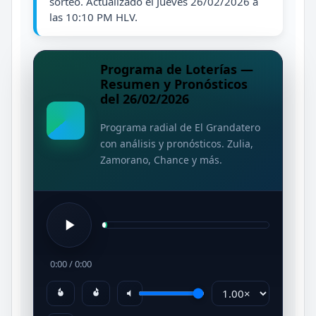
sorteo. Actualizado el Jueves 26/02/2026 a
las 10:10 PM HLV.
Programa de Loterías —
Resumen y Pronósticos
del 26/02/2026
Programa radial de El Grandatero
con análisis y pronósticos. Zulia,
Zamorano, Chance y más.
0:00
/
0:00