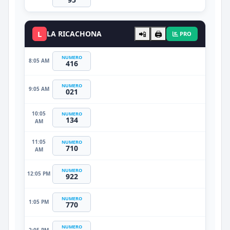
L
LA RICACHONA
📲
🖨️
PRO
NUMERO
8:05 AM
416
NUMERO
9:05 AM
021
10:05
NUMERO
134
AM
11:05
NUMERO
710
AM
NUMERO
12:05 PM
922
NUMERO
1:05 PM
770
NUMERO