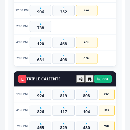
A
C
12:00 PM
SAG
906
352
A
2:00 PM
738
A
C
4:00 PM
ACU
120
468
A
C
7:00 PM
GEM
631
408
L
TRIPLE CALIENTE
📲
🖨️
PRO
A
B
C
1:00 PM
ESC
924
819
808
A
B
C
4:30 PM
PIS
826
117
104
A
B
C
7:10 PM
TAU
465
829
480