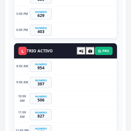
NUMERO
5:00 PM
629
NUMERO
6:00 PM
403
L
TRIO ACTIVO
📲
🖨️
PRO
NUMERO
8:00 AM
954
NUMERO
9:00 AM
397
10:00
NUMERO
506
AM
11:00
NUMERO
827
AM
NUMERO
12:00 PM