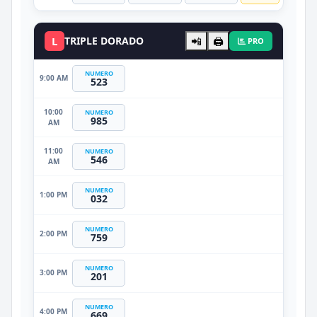
L
TRIPLE DORADO
📲
🖨️
PRO
NUMERO
9:00 AM
523
10:00
NUMERO
985
AM
11:00
NUMERO
546
AM
NUMERO
1:00 PM
032
NUMERO
2:00 PM
759
NUMERO
3:00 PM
201
NUMERO
4:00 PM
669