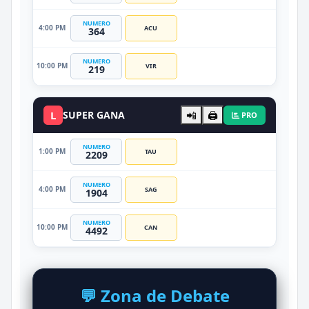
NUMERO
4:00 PM
ACU
364
NUMERO
10:00 PM
VIR
219
L
SUPER GANA
📲
🖨️
PRO
NUMERO
1:00 PM
TAU
2209
NUMERO
4:00 PM
SAG
1904
NUMERO
10:00 PM
CAN
4492
💬 Zona de Debate