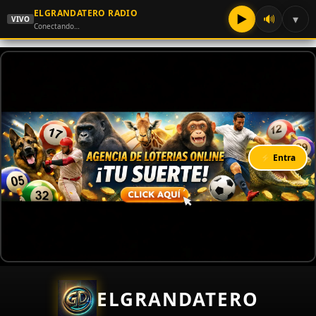
ELGRANDATERO RADIO
▶
🔊
▾
VIVO
Conectando…
⚡ Entra
ELGRANDATERO