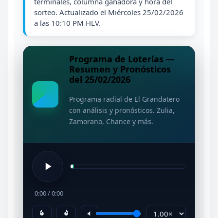
terminales, columna ganadora y hora del
sorteo. Actualizado el Miércoles 25/02/2026
a las 10:10 PM HLV.
Programa de Loterías —
Resumen y Pronósticos
del 25/02/2026
Programa radial de El Grandatero
con análisis y pronósticos. Zulia,
Zamorano, Chance y más.
0:00
/
0:00