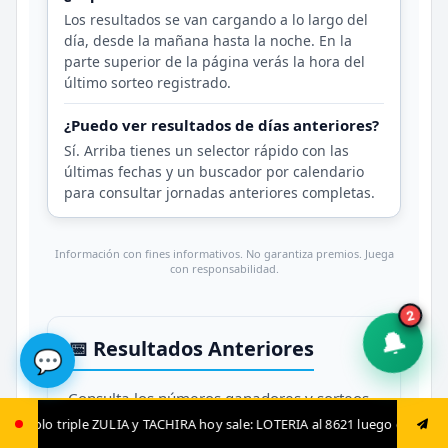
Los resultados se van cargando a lo largo del
día, desde la mañana hasta la noche. En la
parte superior de la página verás la hora del
último sorteo registrado.
¿Puedo ver resultados de días anteriores?
Sí. Arriba tienes un selector rápido con las
últimas fechas y un buscador por calendario
para consultar jornadas anteriores completas.
Información con fines informativos. No garantiza premios. Juega
con responsabilidad.
2
🔔
📅 Resultados Anteriores
💬
Consulta los números ganadores y sorteos
de los días previos en nuestra hemeroteca
HIRA hoy sale: LOTERIA al 8621 luego envía ya: ANIMAL al 8621 jugada fij
oficial: