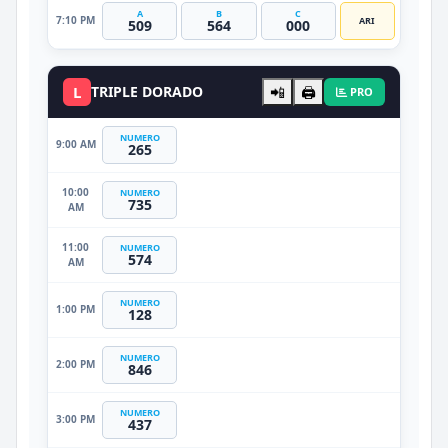
A
B
C
7:10 PM
ARI
509
564
000
L
TRIPLE DORADO
📲
🖨️
PRO
NUMERO
9:00 AM
265
10:00
NUMERO
735
AM
11:00
NUMERO
574
AM
NUMERO
1:00 PM
128
NUMERO
2:00 PM
846
NUMERO
3:00 PM
437