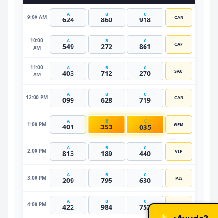
A
B
C
9:00 AM
CAN
624
860
918
10:00
A
B
C
CAP
549
272
861
AM
11:00
A
B
C
SAG
403
712
270
AM
A
B
C
12:00 PM
CAN
099
628
719
B
C
A
1:00 PM
GEM
353
035
401
A
B
C
2:00 PM
VIR
813
189
440
A
B
C
3:00 PM
PIS
209
795
630
A
B
C
4:00 PM
LEO
422
984
752
💡 ¿Ayuda?