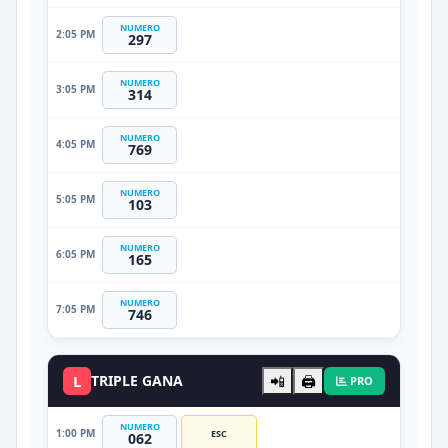
NUMERO
2:05 PM
297
NUMERO
3:05 PM
314
NUMERO
4:05 PM
769
NUMERO
5:05 PM
103
NUMERO
6:05 PM
165
NUMERO
7:05 PM
746
L
TRIPLE GANA
📲
🖨️
PRO
NUMERO
1:00 PM
ESC
062