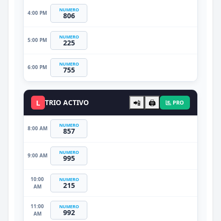
NUMERO
4:00 PM
806
NUMERO
5:00 PM
225
NUMERO
6:00 PM
755
L
TRIO ACTIVO
📲
🖨️
PRO
NUMERO
8:00 AM
857
NUMERO
9:00 AM
995
10:00
NUMERO
215
AM
11:00
NUMERO
992
AM