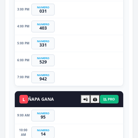
NUMERO
3:00 PM
031
NUMERO
4:00 PM
403
NUMERO
5:00 PM
331
NUMERO
6:00 PM
529
NUMERO
7:00 PM
942
L
ÑAPA GANA
📲
🖨️
PRO
NUMERO
9:00 AM
95
10:00
NUMERO
14
AM