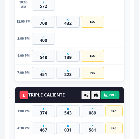
10:00
A
572
AM
A
C
12:00 PM
ESC
708
432
A
2:00 PM
400
A
C
4:00 PM
ESC
548
139
A
C
7:00 PM
PIS
451
223
L
TRIPLE CALIENTE
📲
🖨️
PRO
A
B
C
1:00 PM
SAG
374
543
089
A
B
C
4:30 PM
SAG
467
031
581