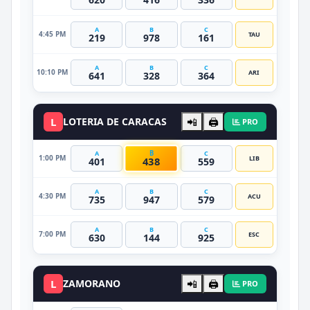
A
B
C
4:45 PM
TAU
219
978
161
A
B
C
10:10 PM
ARI
641
328
364
L
LOTERIA DE CARACAS
📲
🖨️
PRO
B
A
C
1:00 PM
LIB
438
401
559
A
B
C
4:30 PM
ACU
735
947
579
A
B
C
7:00 PM
ESC
630
144
925
L
ZAMORANO
📲
🖨️
PRO