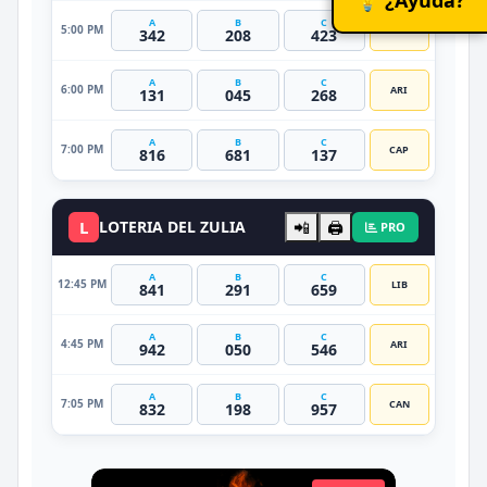
A
B
C
5:00 PM
TAU
342
208
423
A
B
C
6:00 PM
ARI
131
045
268
A
B
C
7:00 PM
CAP
816
681
137
L
LOTERIA DEL ZULIA
📲
🖨️
PRO
A
B
C
12:45 PM
LIB
841
291
659
A
B
C
4:45 PM
ARI
942
050
546
A
B
C
7:05 PM
CAN
832
198
957