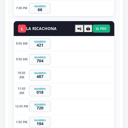
NUMERO
7:00 PM
66
L
LA RICACHONA
📲
🖨️
PRO
NUMERO
8:05 AM
421
NUMERO
9:05 AM
704
10:05
NUMERO
487
AM
11:05
NUMERO
018
AM
NUMERO
12:05 PM
720
NUMERO
1:05 PM
194