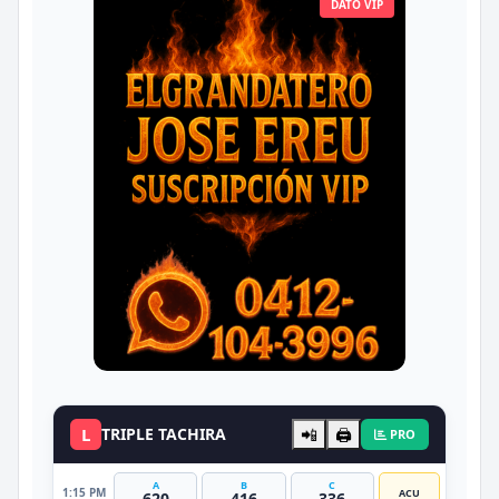
DATO VIP
L
TRIPLE TACHIRA
📲
🖨️
PRO
A
B
C
1:15 PM
ACU
620
416
336