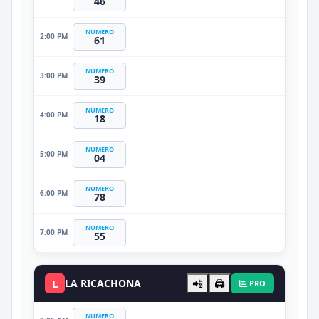
46
NUMERO
2:00 PM
61
NUMERO
3:00 PM
39
NUMERO
4:00 PM
18
NUMERO
5:00 PM
04
NUMERO
6:00 PM
78
NUMERO
7:00 PM
55
L
LA RICACHONA
📲
🖨️
PRO
NUMERO