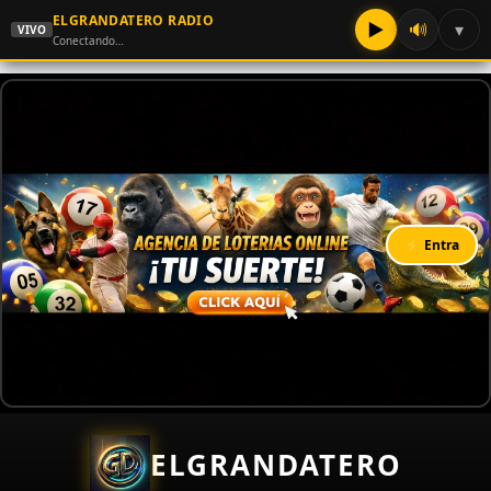
ELGRANDATERO RADIO
▶
🔊
▾
VIVO
Conectando…
⚡ Entra
ELGRANDATERO