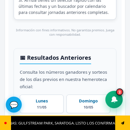
Sí. Arriba tienes un selector rápido con las
últimas fechas y un buscador por calendario
para consultar jornadas anteriores completas.
Información con fines informativos. No garantiza premios. Juega
con responsabilidad.
📅 Resultados Anteriores
Consulta los números ganadores y sorteos
de los días previos en nuestra hemeroteca
oficial:
2
🔔
Lunes
Domingo
💬
11/05
10/05
Sábado
Viernes
K, SARATOGA. LISTO LOS CONFIRMADOS, JUGADAS CLAVES Y EL GRAN CI
09/05
08/05