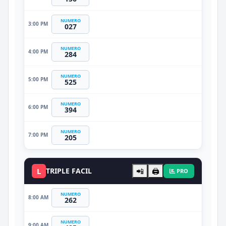
NUMERO
3:00 PM
027
NUMERO
4:00 PM
284
NUMERO
5:00 PM
525
NUMERO
6:00 PM
394
NUMERO
7:00 PM
205
L
TRIPLE FACIL
📲
🖨️
PRO
NUMERO
8:00 AM
262
NUMERO
9:00 AM