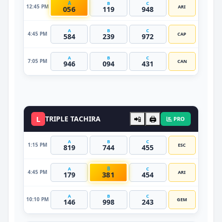
A
B
C
12:45 PM
ARI
056
119
948
A
B
C
4:45 PM
CAP
584
239
972
A
B
C
7:05 PM
CAN
946
094
431
DATO VIP
L
TRIPLE TACHIRA
📲
🖨️
PRO
A
B
C
1:15 PM
ESC
819
744
455
B
A
C
4:45 PM
ARI
381
179
454
A
B
C
10:10 PM
GEM
146
998
243