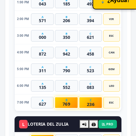
A
B
C
1:00 PM
CAP
043
185
492
A
B
C
2:00 PM
VIR
571
206
394
A
B
C
3:00 PM
ESC
000
350
621
A
B
C
4:00 PM
CAN
872
942
458
A
B
C
5:00 PM
GEM
311
790
523
A
B
C
6:00 PM
LEO
135
552
083
B
C
A
7:00 PM
ESC
769
236
627
L
LOTERIA DEL ZULIA
📲
🖨️
PRO