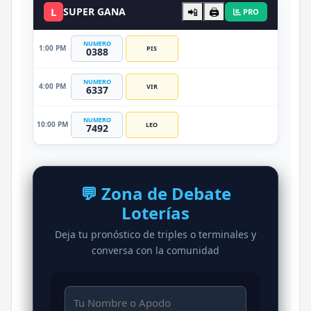
L
SUPER GANA
📲
🖨️
PRO
NUMERO
1:00 PM
PIS
0388
NUMERO
4:00 PM
VIR
6337
NUMERO
10:00 PM
LEO
7492
💬 Zona de Debate
Loterías
Deja tu pronóstico de triples o terminales y
conversa con la comunidad