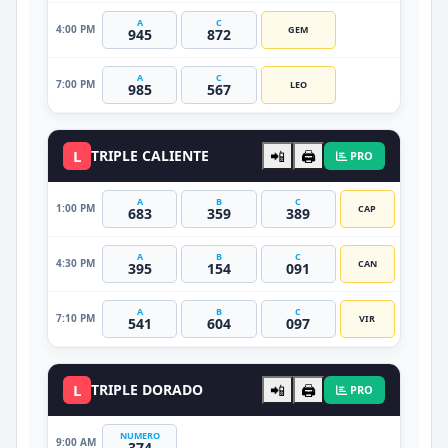
A
C
4:00 PM
GEM
945
872
A
C
7:00 PM
LEO
985
567
L
TRIPLE CALIENTE
📲
🖨️
PRO
A
B
C
1:00 PM
CAP
683
359
389
A
B
C
4:30 PM
CAN
395
154
091
A
B
C
7:10 PM
VIR
541
604
097
L
TRIPLE DORADO
📲
🖨️
PRO
NUMERO
9:00 AM
374