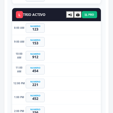
L
TRIO ACTIVO
📲
🖨️
PRO
NUMERO
8:00 AM
123
NUMERO
9:00 AM
153
10:00
NUMERO
912
AM
11:00
NUMERO
454
AM
NUMERO
12:00 PM
221
NUMERO
1:00 PM
452
NUMERO
2:00 PM
156