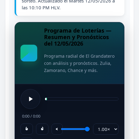
sorteo. Actualizado el Martes 12/05/2026 a
las 10:10 PM HLV.
Programa de Loterías —
Resumen y Pronósticos
del 12/05/2026
Programa radial de El Grandatero
con análisis y pronósticos. Zulia,
Zamorano, Chance y más.
0:00
/
0:00