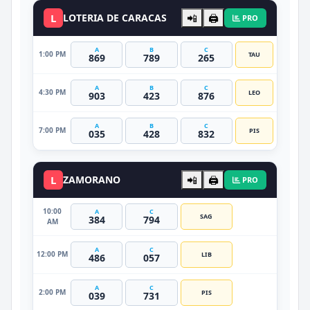
L
LOTERIA DE CARACAS
📲
🖨️
PRO
A
B
C
1:00 PM
TAU
869
789
265
A
B
C
4:30 PM
LEO
903
423
876
A
B
C
7:00 PM
PIS
035
428
832
L
ZAMORANO
📲
🖨️
PRO
10:00
A
C
SAG
384
794
AM
A
C
12:00 PM
LIB
486
057
A
C
2:00 PM
PIS
039
731