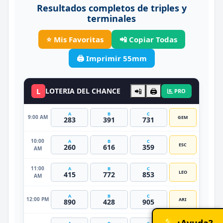
Resultados completos de triples y
terminales
⭐ Mis Favoritas
📲 Copiar Todas
🖨️ Imprimir 55mm
L
LOTERIA DEL CHANCE
📲
🖨️
PRO
A
B
C
9:00 AM
GEM
283
391
731
10:00
A
B
C
ESC
260
616
359
AM
11:00
A
B
C
LEO
415
772
853
AM
A
B
C
12:00 PM
ARI
890
428
905
💡 ¿Ayuda?