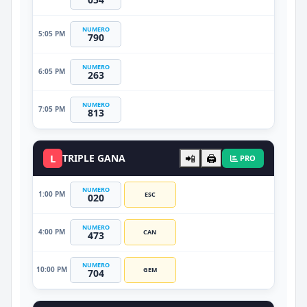
NUMERO
5:05 PM
790
NUMERO
6:05 PM
263
NUMERO
7:05 PM
813
L
TRIPLE GANA
📲
🖨️
PRO
NUMERO
1:00 PM
ESC
020
NUMERO
4:00 PM
CAN
473
NUMERO
10:00 PM
GEM
704