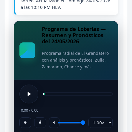
sorteo. Actualizado el Domingo 24/05/2026
a las 10:10 PM HLV.
Programa de Loterías —
Resumen y Pronósticos
del 24/05/2026
Programa radial de El Grandatero
con análisis y pronósticos. Zulia,
Zamorano, Chance y más.
0:00
/
0:00