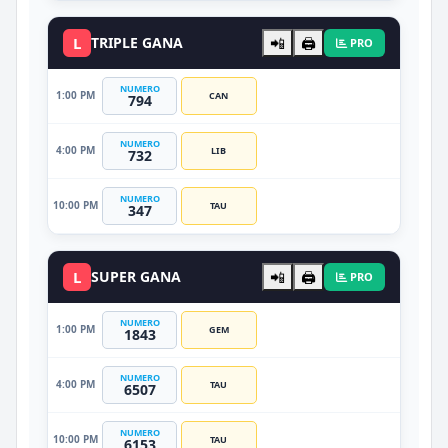
L
TRIPLE GANA
📲
🖨️
PRO
NUMERO
1:00 PM
CAN
794
NUMERO
4:00 PM
LIB
732
NUMERO
10:00 PM
TAU
347
L
SUPER GANA
📲
🖨️
PRO
NUMERO
1:00 PM
GEM
1843
NUMERO
4:00 PM
TAU
6507
NUMERO
10:00 PM
TAU
6153