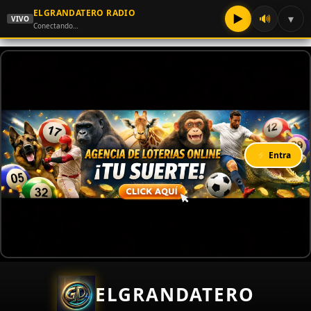
ELGRANDATERO RADIO
▶
🔊
▾
VIVO
Conectando…
⚡ Entra
ELGRANDATERO