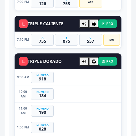
7:00 PM
ARI
126
753
L
TRIPLE CALIENTE
📲
🖨️
PRO
A
B
C
7:10 PM
TAU
755
075
557
L
TRIPLE DORADO
📲
🖨️
PRO
NUMERO
9:00 AM
918
10:00
NUMERO
184
AM
11:00
NUMERO
190
AM
NUMERO
1:00 PM
028