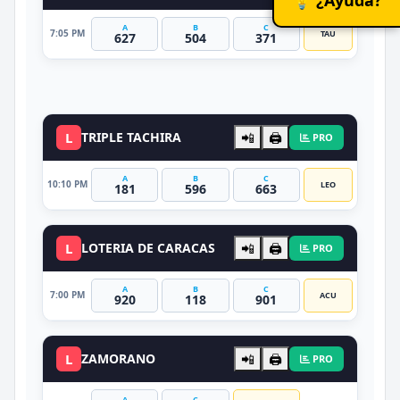
A
B
C
7:05 PM
TAU
627
504
371
DATO VIP
L
TRIPLE TACHIRA
📲
🖨️
PRO
A
B
C
10:10 PM
LEO
181
596
663
L
LOTERIA DE CARACAS
📲
🖨️
PRO
A
B
C
7:00 PM
ACU
920
118
901
L
ZAMORANO
📲
🖨️
PRO
A
C