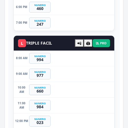
NUMERO
6:00 PM
460
NUMERO
7:00 PM
247
L
TRIPLE FACIL
📲
🖨️
PRO
NUMERO
8:00 AM
994
NUMERO
9:00 AM
977
10:00
NUMERO
660
AM
11:00
NUMERO
984
AM
NUMERO
12:00 PM
023