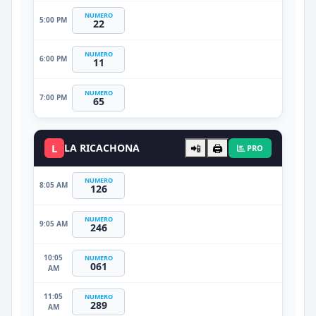
NUMERO
5:00 PM
22
NUMERO
6:00 PM
11
NUMERO
7:00 PM
65
L
LA RICACHONA
📲
🖨️
PRO
NUMERO
8:05 AM
126
NUMERO
9:05 AM
246
10:05
NUMERO
061
AM
11:05
NUMERO
289
AM