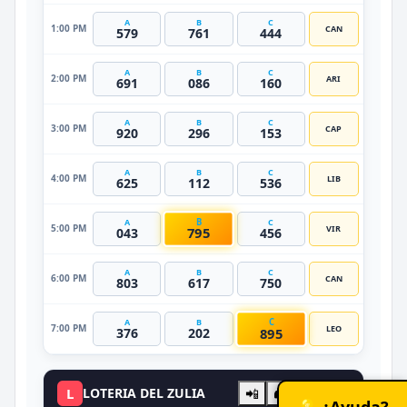
A
B
C
1:00 PM
CAN
579
761
444
A
B
C
2:00 PM
ARI
691
086
160
A
B
C
3:00 PM
CAP
920
296
153
A
B
C
4:00 PM
LIB
625
112
536
B
A
C
5:00 PM
VIR
795
043
456
A
B
C
6:00 PM
CAN
803
617
750
C
A
B
7:00 PM
LEO
895
376
202
L
LOTERIA DEL ZULIA
📲
🖨️
PRO
💡 ¿Ayuda?