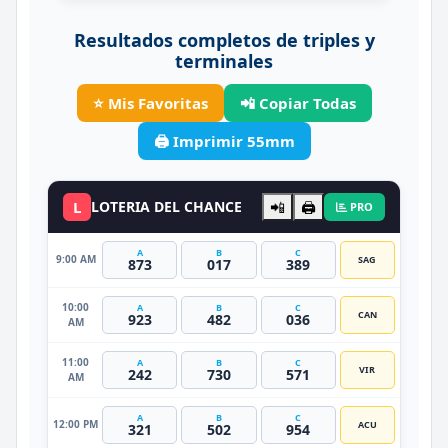
Resultados completos de triples y
terminales
⭐ Mis Favoritas
📲 Copiar Todas
🖨️ Imprimir 55mm
L
LOTERIA DEL CHANCE
📲
🖨️
PRO
A
B
C
9:00 AM
SAG
873
017
389
10:00
A
B
C
CAN
923
482
036
AM
11:00
A
B
C
VIR
242
730
571
AM
A
B
C
12:00 PM
ACU
321
502
954