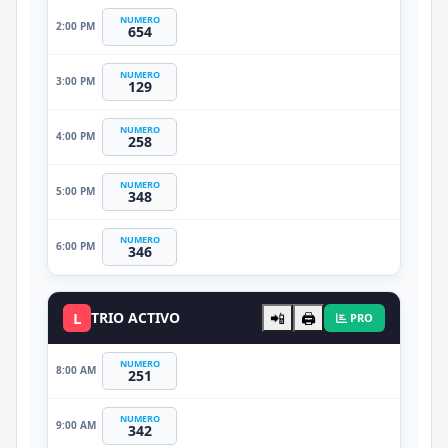
NUMERO
2:00 PM
654
NUMERO
3:00 PM
129
NUMERO
4:00 PM
258
NUMERO
5:00 PM
348
NUMERO
6:00 PM
346
L
TRIO ACTIVO
📲
🖨️
PRO
NUMERO
8:00 AM
251
NUMERO
9:00 AM
342