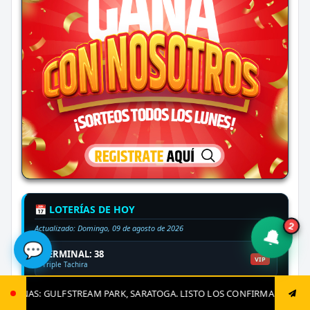
📅 LOTERÍAS DE HOY
2
Actualizado:
Domingo, 09 de agosto de 2026
🔔
💬
TERMINAL: 38
VIP
Triple Tachira
TERMINAL: 48
SARATOGA. LISTO LOS CONFIRMADOS, JUGADAS CLAVES Y EL GRAN CIERR
REGALO
Loteria del Zulia