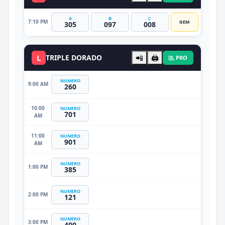
A
B
C
7:10 PM
GEM
305
097
008
L
TRIPLE DORADO
📲
🖨️
PRO
NUMERO
9:00 AM
260
10:00
NUMERO
701
AM
11:00
NUMERO
901
AM
NUMERO
1:00 PM
385
NUMERO
2:00 PM
121
NUMERO
3:00 PM
400