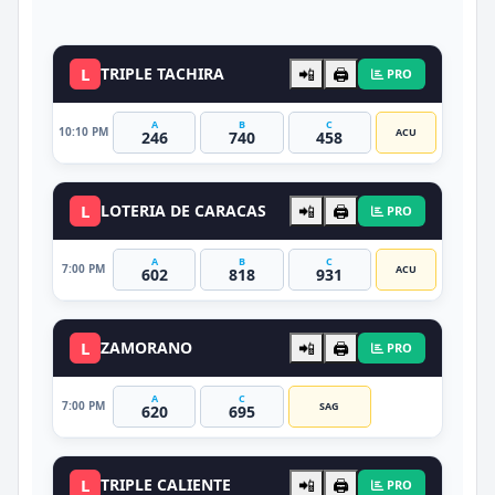
DATO VIP
L
TRIPLE TACHIRA
📲
🖨️
PRO
A
B
C
10:10 PM
ACU
246
740
458
L
LOTERIA DE CARACAS
📲
🖨️
PRO
A
B
C
7:00 PM
ACU
602
818
931
L
ZAMORANO
📲
🖨️
PRO
A
C
7:00 PM
SAG
620
695
L
TRIPLE CALIENTE
📲
🖨️
PRO