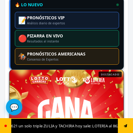
🔥 LO NUEVO
PRONÓSTICOS VIP
📝
Análisis diario de expertos
PIZARRA EN VIVO
🔴
Resultados al instante
PRONÓSTICOS AMERICANAS
🏇
Consenso de Expertos
DESTACADO
💬
ULIA y TACHIRA hoy sale: LOTERIA al 8621 luego envía ya: ANIMAL al 8621 