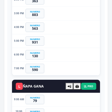
363
NUMERO
3:00 PM
883
NUMERO
4:00 PM
563
NUMERO
5:00 PM
931
NUMERO
6:00 PM
130
NUMERO
7:00 PM
590
L
ÑAPA GANA
📲
🖨️
PRO
NUMERO
9:00 AM
79
10:00
NUMERO