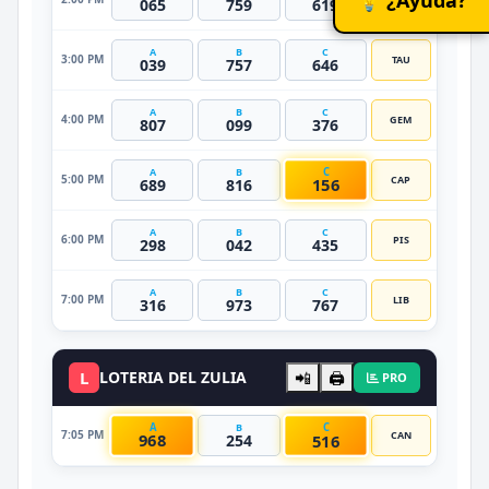
065
759
619
A
B
C
3:00 PM
TAU
039
757
646
A
B
C
4:00 PM
GEM
807
099
376
C
A
B
5:00 PM
CAP
156
689
816
A
B
C
6:00 PM
PIS
298
042
435
A
B
C
7:00 PM
LIB
316
973
767
L
LOTERIA DEL ZULIA
📲
🖨️
PRO
A
C
B
7:05 PM
CAN
968
516
254