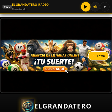
ELGRANDATERO RADIO
▶
🔊
▾
VIVO
Conectando…
⚡ Entra
ELGRANDATERO