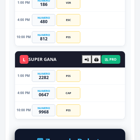
NUMERO
1:00 PM
VIR
186
NUMERO
4:00 PM
ESC
480
NUMERO
10:00 PM
PIS
812
L
SUPER GANA
📲
🖨️
PRO
NUMERO
1:00 PM
PIS
2282
NUMERO
4:00 PM
CAP
0647
NUMERO
10:00 PM
PIS
9968