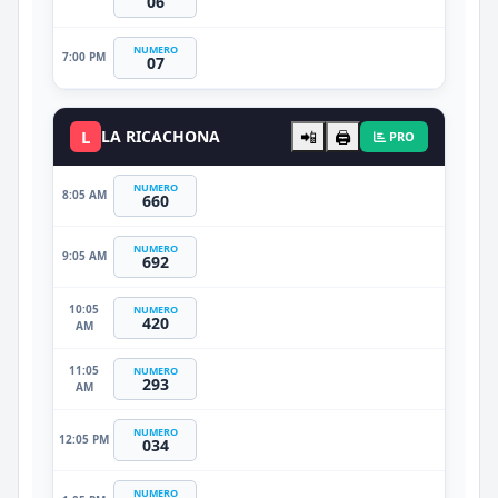
06
NUMERO
7:00 PM
07
L
LA RICACHONA
📲
🖨️
PRO
NUMERO
8:05 AM
660
NUMERO
9:05 AM
692
10:05
NUMERO
420
AM
11:05
NUMERO
293
AM
NUMERO
12:05 PM
034
NUMERO