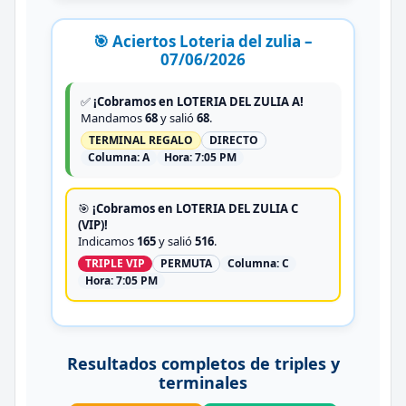
🎯 Aciertos Loteria del zulia –
07/06/2026
✅
¡Cobramos en LOTERIA DEL ZULIA A!
Mandamos
68
y salió
68
.
TERMINAL REGALO
DIRECTO
Columna:
A
Hora:
7:05 PM
🎯
¡Cobramos en LOTERIA DEL ZULIA C
(VIP)!
Indicamos
165
y salió
516
.
TRIPLE VIP
PERMUTA
Columna:
C
Hora:
7:05 PM
Resultados completos de triples y
terminales