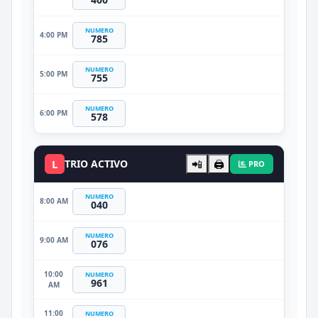
NUMERO
4:00 PM
785
NUMERO
5:00 PM
755
NUMERO
6:00 PM
578
L
TRIO ACTIVO
📲
🖨️
PRO
NUMERO
8:00 AM
040
NUMERO
9:00 AM
076
10:00
NUMERO
961
AM
11:00
NUMERO