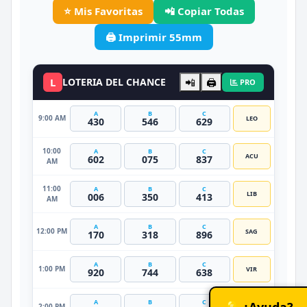
⭐ Mis Favoritas
📲 Copiar Todas
🖨️ Imprimir 55mm
L
LOTERIA DEL CHANCE
📲
🖨️
PRO
A
B
C
9:00 AM
LEO
430
546
629
10:00
A
B
C
ACU
602
075
837
AM
11:00
A
B
C
LIB
006
350
413
AM
A
B
C
12:00 PM
SAG
170
318
896
A
B
C
1:00 PM
VIR
920
744
638
A
B
C
💡 ¿Ayuda?
2:00 PM
CAP