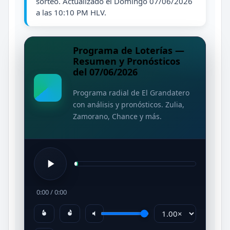
sorteo. Actualizado el Domingo 07/06/2026
a las 10:10 PM HLV.
Programa de Loterías —
Resumen y Pronósticos
del 07/06/2026
Programa radial de El Grandatero
con análisis y pronósticos. Zulia,
Zamorano, Chance y más.
0:00
/
0:00