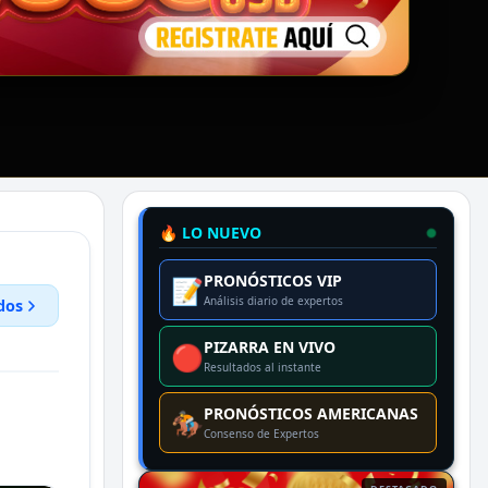
🔥 LO NUEVO
PRONÓSTICOS VIP
📝
Análisis diario de expertos
dos
PIZARRA EN VIVO
🔴
Resultados al instante
PRONÓSTICOS AMERICANAS
🏇
Consenso de Expertos