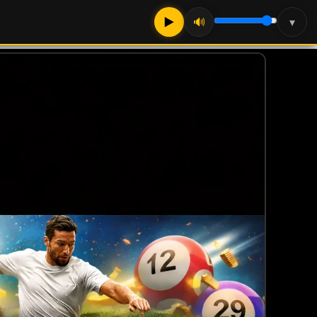
▶
🔊
▾