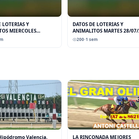
 LOTERIAS Y
DATOS DE LOTERIAS Y
TOS MIERCOLES
ANIMALITOS MARTES 28/07/
026 ELGRANDATERO JOSE
ELGRANDATERO JOSE EREU
em
200
•
1 sem
 Hipódromo Valencia,
LA RINCONADA MEJORES