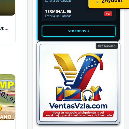
Loteria De Caracas
TERMINAL: 96
VIP
Loteria De Caracas
2026
VER TODOS
DESTACADO