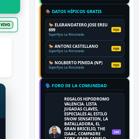
🏇 DATOS HÍPICOS GRATIS
 VIVO
🐎 ELGRANDATERO JOSE EREU
699
FIJO
Superfijos La Rinconada
🐎 ANTONI CASTELLANO
FIJO
Superfijos La Rinconada
🐎 NOLBERTO PINEDA (NP)
FIJO
Superfijos La Rinconada
🗣️ FORO DE LA COMUNIDAD
REGALOS HIPODROMO
VALENCIA. LISTA
JUGADAS CLAVES,
ESPECIALES AL ESTILO
SNOW SENSATION, LA
BATALLADORA, EL
GRAN BRICELIO, THE
VER
ISAAC, COMPADRE
TOBY, GRAN CANELO,