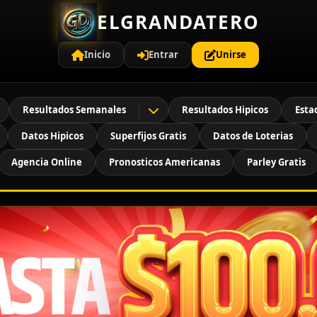
ELGRANDATERO
Inicio
Entrar
Unirse
Resultados Semanales
Resultados Hipicos
Esta
Datos Hipicos
Superfijos Gratis
Datos de Loterias
Agencia Online
Pronosticos Americanas
Parley Gratis