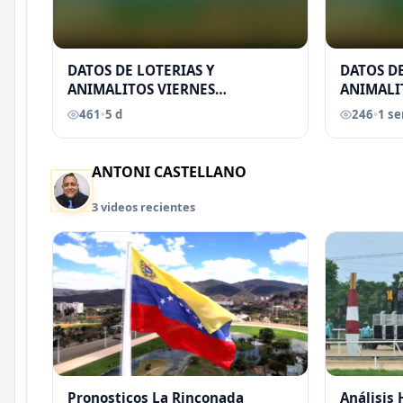
DATOS DE LOTERIAS Y
DATOS DE
ANIMALITOS VIERNES
ANIMALI
31/07/2026
29/07/2
461
•
5 d
246
•
1 s
EREU
ANTONI CASTELLANO
3 videos recientes
Pronosticos La Rinconada
Análisis