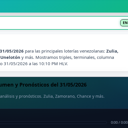
EN
31/05/2026
para las principales loterías venezolanas:
Zulia,
, Unelotón
y más. Mostramos triples, terminales, columna
go 31/05/2026 a las 10:10 PM HLV.
men y Pronósticos del 31/05/2026
análisis y pronósticos. Zulia, Zamorano, Chance y más.
0:00
/
0:00