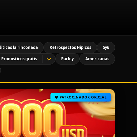
diticas la rinconada
Retrospectos Hipicos
5y6
Pronosticos gratis
Parley
Americanas
PATROCINADOR OFICIAL