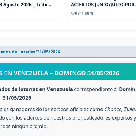
8 Agosto 2026 | Lcdo
ACIERTOS JUNIO/JULIO POR
astellano |
ANTONI CASTELLANO
87
•
1 sem
tados de Loterías
/
31/05/2026
S EN VENEZUELA – DOMINGO 31/05/2026
ados de loterías en Venezuela
correspondiente al
Domin
31/05/2026
.
nales ganadores de los sorteos oficiales como
Chance, Zulia
o con los aciertos de nuestros pronosticadores expertos 
erdas ningún premio.