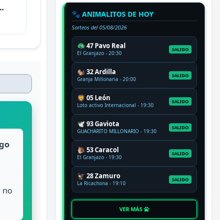
🐾 ANIMALITOS DE HOY
Sorteos del
05/08/2026
🦚 47 Pavo Real
SALIDO
El Granjazo - 20:30
🐿️ 32 Ardilla
SALIDO
Granja Millonaria - 20:00
🦁 05 León
SALIDO
Loto activo Internacional - 19:30
🕊️ 93 Gaviota
SALIDO
GUACHARITO MILLONARIO - 19:30
go
🐌 53 Caracol
SALIDO
El Granjazo - 19:30
,
🦅 28 Zamuro
SALIDO
La Ricachona - 19:10
y no
VER MÁS