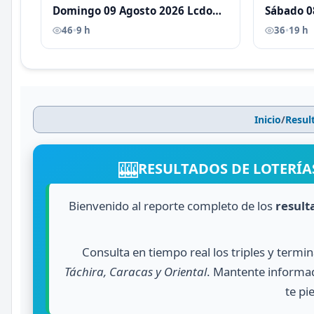
Domingo 09 Agosto 2026 Lcdo
Sábado 0
Antoni Castellano
Antoni C
46
•
9 h
36
•
19 h
Inicio
/
Resul
🎰
RESULTADOS DE LOTERÍA
Bienvenido al reporte completo de los
result
Consulta en tiempo real los triples y termi
Táchira, Caracas y Oriental
. Mantente informad
te pi