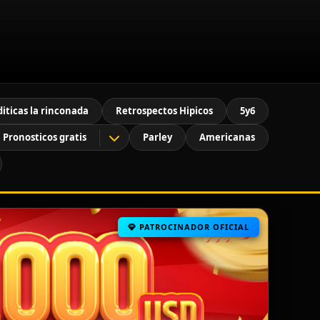
diticas la rinconada
Retrospectos Hipicos
5y6
Pronosticos gratis
Parley
Americanas
PATROCINADOR OFICIAL