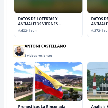
DATOS DE LOTERIAS Y
DATOS DE
ANIMALITOS VIERNES
ANIMALI
31/07/2026
29/07/2
632
•
1 sem
272
•
1 s
EREU
ANTONI CASTELLANO
3 videos recientes
Pronosticos La Rinconada
Análisis