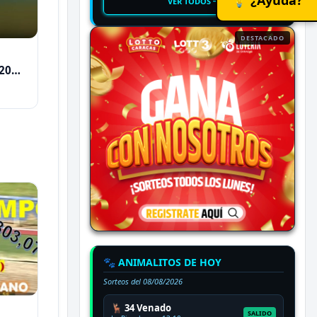
VER TODOS
DESTACADO
2026
🐾 ANIMALITOS DE HOY
Sorteos del
08/08/2026
🦌 34 Venado
SALIDO