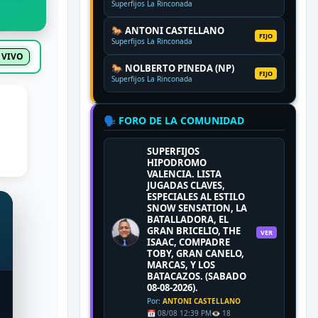
Superfijos La Rinconada
🐎 ANTONI CASTELLANO
FIJO
Superfijos La Rinconada
 VIVO
🐎 NOLBERTO PINEDA (NP)
FIJO
Superfijos La Rinconada
🗣️ FORO DE LA COMUNIDAD
SUPERFIJOS
HIPODROMO
VALENCIA. LISTA
JUGADAS CLAVES,
ESPECIALES AL ESTILO
SNOW SENSATION, LA
BATALLADORA, EL
GRAN BRICELIO, THE
VER
ISAAC, COMPADRE
TOBY, GRAN CANELO,
MARCAS, Y LOS
BATACAZOS. (SABADO
08-08-2026).
Por:
ANTONI CASTELLANO
📅 08/08 12:39 PM
👁️ 18