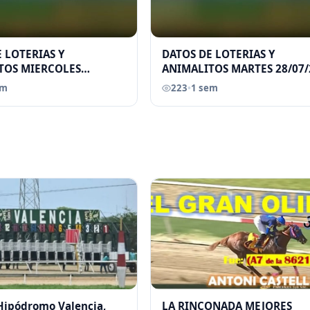
 LOTERIAS Y
DATOS DE LOTERIAS Y
TOS MIERCOLES
ANIMALITOS MARTES 28/07/
026 ELGRANDATERO JOSE
ELGRANDATERO JOSE EREU
em
223
•
1 sem
 Hipódromo Valencia,
LA RINCONADA MEJORES