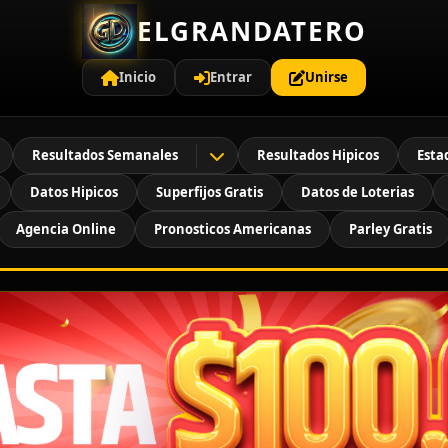
ELGRANDATERO
Inicio
Entrar
Unirse
Resultados Semanales
Resultados Hipicos
Esta
Datos Hipicos
Superfijos Gratis
Datos de Loterias
Agencia Online
Pronosticos Americanas
Parley Gratis