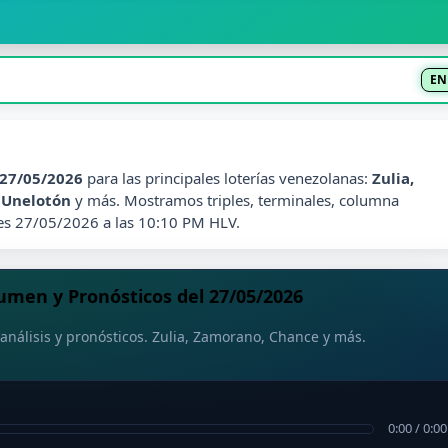
EN
27/05/2026
para las principales loterías venezolanas:
Zulia,
, Unelotón
y más. Mostramos triples, terminales, columna
les 27/05/2026 a las 10:10 PM HLV.
men y Pronósticos del 27/05/2026
análisis y pronósticos. Zulia, Zamorano, Chance y más.
0:00
/
0:00