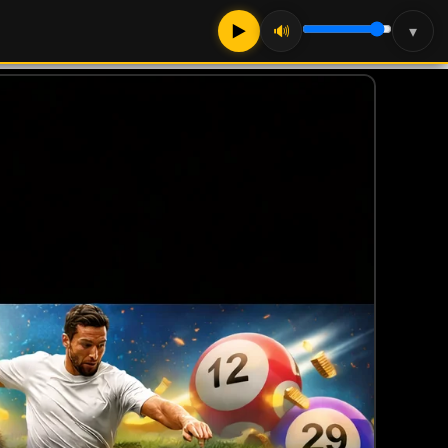
▶
🔊
▾