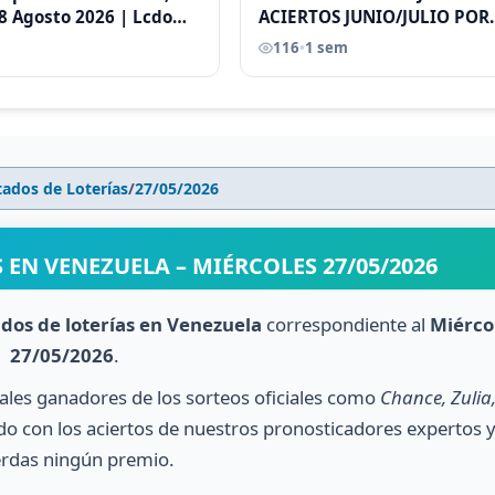
8 Agosto 2026 | Lcdo
ACIERTOS JUNIO/JULIO POR
astellano |
ANTONI CASTELLANO
116
•
1 sem
tados de Loterías
/
27/05/2026
 EN VENEZUELA – MIÉRCOLES 27/05/2026
ados de loterías en Venezuela
correspondiente al
Miérco
27/05/2026
.
nales ganadores de los sorteos oficiales como
Chance, Zulia
o con los aciertos de nuestros pronosticadores expertos 
erdas ningún premio.