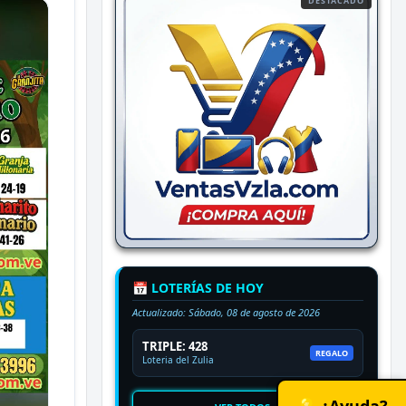
DESTACADO
📅 LOTERÍAS DE HOY
Actualizado:
Sábado, 08 de agosto de 2026
TRIPLE: 428
REGALO
Loteria del Zulia
💡 ¿Ayuda?