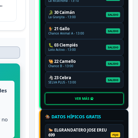
La Ricachona - 13:10
🐊 30 Caimán
SALIDO
La Granjita - 13:00
🐓 21 Gallo
SALIDO
Chance Animal A - 13:00
🐛 03 Ciempiés
SALIDO
Loto Activo - 13:00
🐫 22 Camello
SALIDO
Chance B - 13:00
🦓 23 Cebra
SALIDO
SELVA PLUS - 13:00
les
VER MÁS
,
🏇 DATOS HÍPICOS GRATIS
y no
🐎 ELGRANDATERO JOSE EREU
699
FIJO