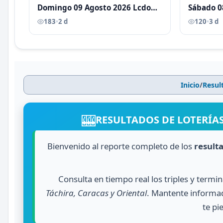
Domingo 09 Agosto 2026 Lcdo
Sábado 0
Antoni Castellano
Antoni C
183
•
2 d
120
•
3 d
Inicio
/
Resul
🎰
RESULTADOS DE LOTERÍAS
Bienvenido al reporte completo de los
result
Consulta en tiempo real los triples y termi
Táchira, Caracas y Oriental
. Mantente informad
te pi