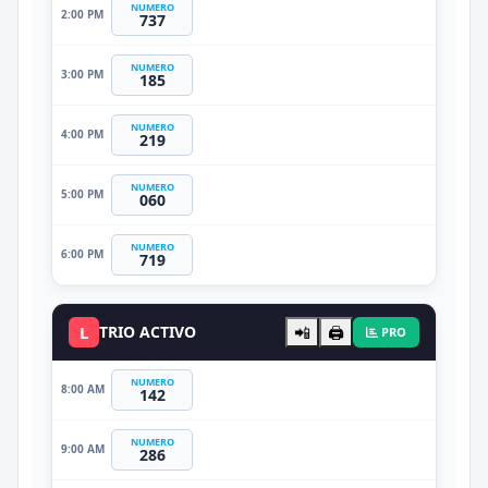
NUMERO
2:00 PM
737
NUMERO
3:00 PM
185
NUMERO
4:00 PM
219
NUMERO
5:00 PM
060
NUMERO
6:00 PM
719
L
TRIO ACTIVO
📲
🖨️
PRO
NUMERO
8:00 AM
142
NUMERO
9:00 AM
286