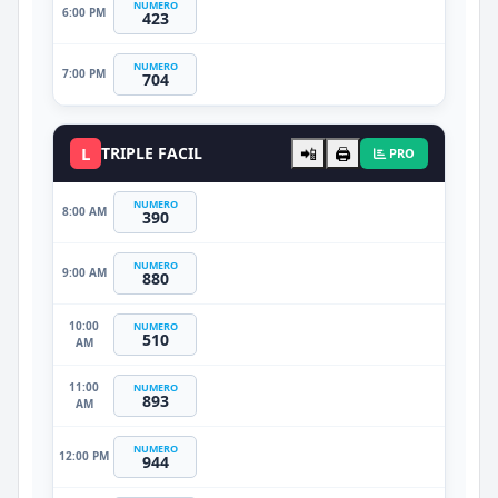
NUMERO
6:00 PM
423
NUMERO
7:00 PM
704
L
TRIPLE FACIL
📲
🖨️
PRO
NUMERO
8:00 AM
390
NUMERO
9:00 AM
880
10:00
NUMERO
510
AM
11:00
NUMERO
893
AM
NUMERO
12:00 PM
944