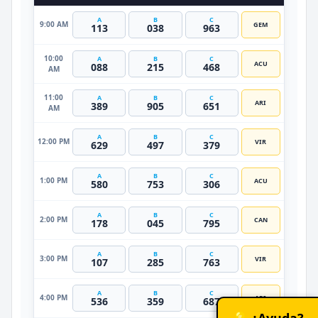
A
B
C
9:00 AM
GEM
113
038
963
10:00
A
B
C
ACU
088
215
468
AM
11:00
A
B
C
ARI
389
905
651
AM
A
B
C
12:00 PM
VIR
629
497
379
A
B
C
1:00 PM
ACU
580
753
306
A
B
C
2:00 PM
CAN
178
045
795
A
B
C
3:00 PM
VIR
107
285
763
A
B
C
4:00 PM
ARI
536
359
687
💡 ¿Ayuda?