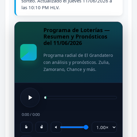
sorteo. Actualizado el Jueves 11/06/2026 a
las 10:10 PM HLV.
Programa de Loterías —
Resumen y Pronósticos
del 11/06/2026
Programa radial de El Grandatero
con análisis y pronósticos. Zulia,
Zamorano, Chance y más.
0:00
/
0:00