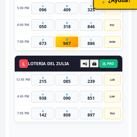
A
B
C
5:00 PM
LIB
096
409
325
A
B
C
6:00 PM
ESC
050
318
846
B
A
C
7:00 PM
GEM
947
673
886
L
LOTERIA DEL ZULIA
📲
🖨️
PRO
A
B
C
12:45 PM
LIB
215
085
239
A
B
C
4:45 PM
CAP
938
090
851
A
B
C
7:05 PM
TAU
142
808
897