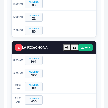
NUMERO
5:00 PM
83
NUMERO
6:00 PM
22
NUMERO
7:00 PM
59
L
LA RICACHONA
📲
🖨️
PRO
NUMERO
8:05 AM
961
NUMERO
9:05 AM
409
10:05
NUMERO
301
AM
11:05
NUMERO
450
AM