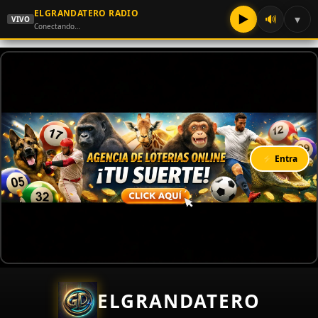
ELGRANDATERO RADIO
▶
🔊
▾
VIVO
Conectando…
⚡ Entra
ELGRANDATERO