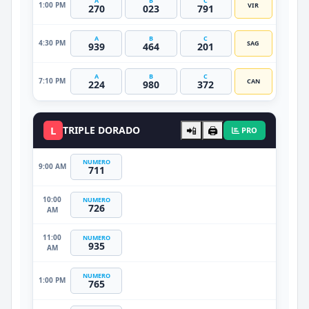
A
B
C
1:00 PM
VIR
270
023
791
A
B
C
4:30 PM
SAG
939
464
201
A
B
C
7:10 PM
CAN
224
980
372
L
TRIPLE DORADO
📲
🖨️
PRO
NUMERO
9:00 AM
711
10:00
NUMERO
726
AM
11:00
NUMERO
935
AM
NUMERO
1:00 PM
765