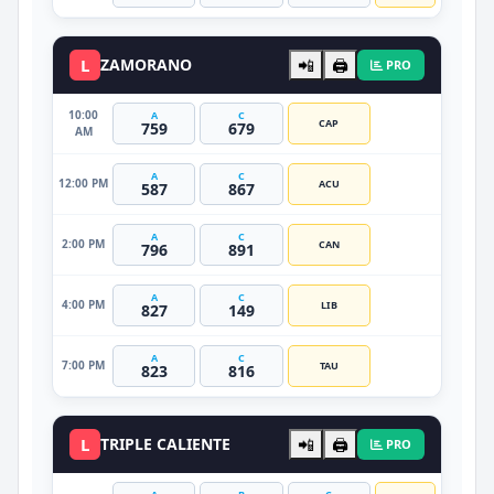
L
ZAMORANO
📲
🖨️
PRO
10:00
A
C
CAP
759
679
AM
A
C
12:00 PM
ACU
587
867
A
C
2:00 PM
CAN
796
891
A
C
4:00 PM
LIB
827
149
A
C
7:00 PM
TAU
823
816
L
TRIPLE CALIENTE
📲
🖨️
PRO