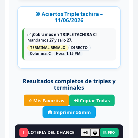
🎯 Aciertos Triple tachira –
11/06/2026
✅
¡Cobramos en TRIPLE TACHIRA C!
Mandamos
27
y salió
27
.
TERMINAL REGALO
DIRECTO
Columna:
C
Hora:
1:15 PM
Resultados completos de triples y
terminales
⭐ Mis Favoritas
📲 Copiar Todas
🖨️ Imprimir 55mm
L
LOTERIA DEL CHANCE
📲
🖨️
PRO