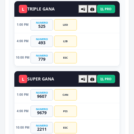
L
TRIPLE GANA
📲
🖨️
PRO
NUMERO
1:00 PM
LEO
525
NUMERO
4:00 PM
LIB
493
NUMERO
10:00 PM
ESC
779
L
SUPER GANA
📲
🖨️
PRO
NUMERO
1:00 PM
CAN
9607
NUMERO
4:00 PM
PIS
9679
NUMERO
10:00 PM
ESC
2211