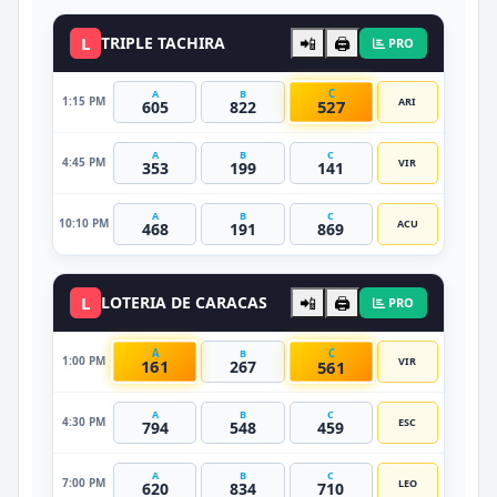
DATO VIP
L
TRIPLE TACHIRA
📲
🖨️
PRO
C
A
B
1:15 PM
ARI
527
605
822
A
B
C
4:45 PM
VIR
353
199
141
A
B
C
10:10 PM
ACU
468
191
869
L
LOTERIA DE CARACAS
📲
🖨️
PRO
A
C
B
1:00 PM
VIR
161
561
267
A
B
C
4:30 PM
ESC
794
548
459
A
B
C
7:00 PM
LEO
620
834
710