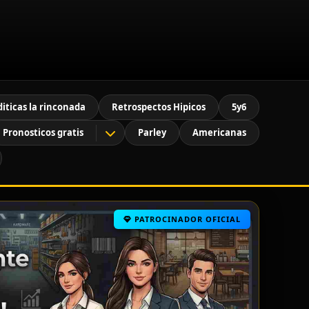
diticas la rinconada
Retrospectos Hipicos
5y6
Pronosticos gratis
Parley
Americanas
PATROCINADOR OFICIAL