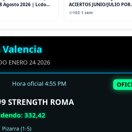
8 Agosto 2026 | Lcdo
ACIERTOS JUNIO/JULIO POR
astellano |
ANTONI CASTELLANO
103
•
1 sem
 Valencia
O ENERO 24 2026
Hora oficial 4:55 PM
OFIC
 #9 STRENGTH ROMA
idendo: 332,42
Pizarra (1-5)