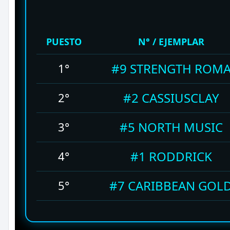
PUESTO
N° / EJEMPLAR
#9 STRENGTH ROM
1°
#2 CASSIUSCLAY
2°
#5 NORTH MUSIC
3°
#1 RODDRICK
4°
#7 CARIBBEAN GOL
5°