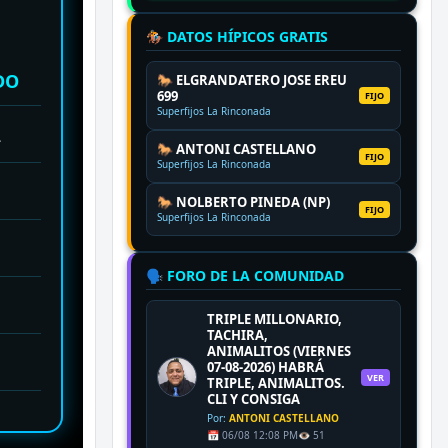
🏇 DATOS HÍPICOS GRATIS
DO
🐎 ELGRANDATERO JOSE EREU
699
FIJO
Superfijos La Rinconada
2
🐎 ANTONI CASTELLANO
FIJO
Superfijos La Rinconada
🐎 NOLBERTO PINEDA (NP)
FIJO
Superfijos La Rinconada
🗣️ FORO DE LA COMUNIDAD
TRIPLE MILLONARIO,
TACHIRA,
ANIMALITOS (VIERNES
07-08-2026) HABRÁ
VER
TRIPLE, ANIMALITOS.
CLI Y CONSIGA
Por:
ANTONI CASTELLANO
📅 06/08 12:08 PM
👁️ 51