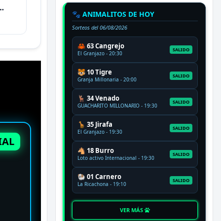
🐾 ANIMALITOS DE HOY
Sorteos del
06/08/2026
🦀 63 Cangrejo
SALIDO
El Granjazo - 20:30
🐯 10 Tigre
SALIDO
Granja Millonaria - 20:00
🦌 34 Venado
SALIDO
GUACHARITO MILLONARIO - 19:30
🦒 35 Jirafa
SALIDO
El Granjazo - 19:30
IAL
🐴 18 Burro
SALIDO
Loto activo Internacional - 19:30
🐏 01 Carnero
SALIDO
La Ricachona - 19:10
VER MÁS