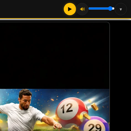
▶
🔊
▾