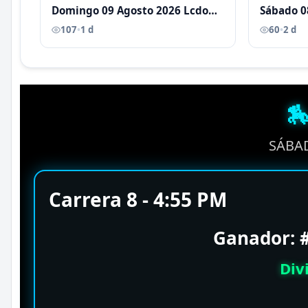
Domingo 09 Agosto 2026 Lcdo
Sábado 0
Antoni Castellano
Antoni C
107
•
1 d
60
•
2 d

SÁBAD
Carrera 8 - 4:55 PM
Ganador:
Div