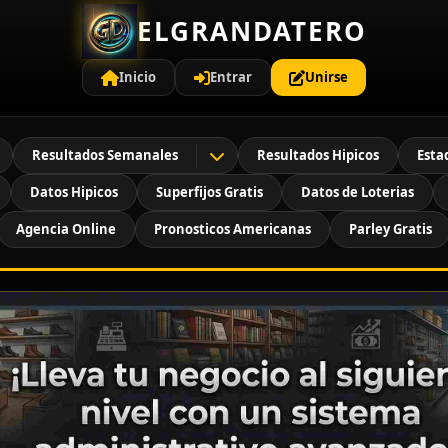
ELGRANDATERO
Inicio
Entrar
Unirse
Resultados Semanales
Resultados Hipicos
Esta
Datos Hipicos
Superfijos Gratis
Datos de Loterias
Agencia Online
Pronosticos Americanas
Parley Gratis