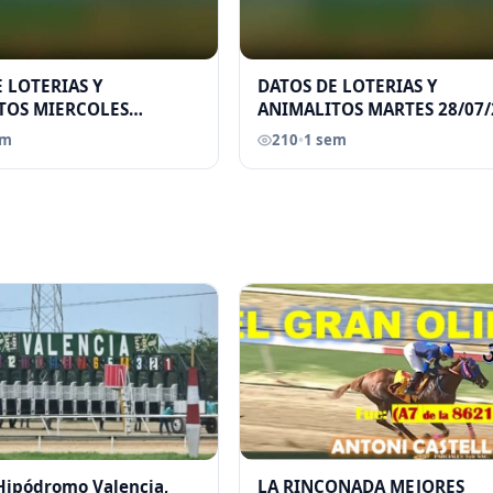
 LOTERIAS Y
DATOS DE LOTERIAS Y
TOS MIERCOLES
ANIMALITOS MARTES 28/07/
026 ELGRANDATERO JOSE
ELGRANDATERO JOSE EREU
em
210
•
1 sem
 Hipódromo Valencia,
LA RINCONADA MEJORES