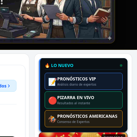
🔥 LO NUEVO
PRONÓSTICOS VIP
📝
Análisis diario de expertos
dos
PIZARRA EN VIVO
🔴
Resultados al instante
PRONÓSTICOS AMERICANAS
🏇
Consenso de Expertos