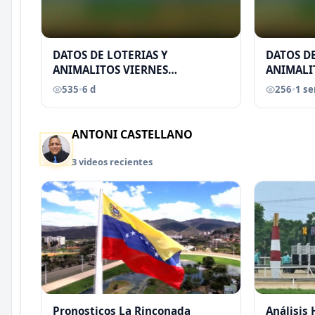
DATOS DE LOTERIAS Y
DATOS DE
ANIMALITOS VIERNES
ANIMALI
31/07/2026
29/07/2
535
•
6 d
256
•
1 s
EREU
ANTONI CASTELLANO
3 videos recientes
Pronosticos La Rinconada
Análisis