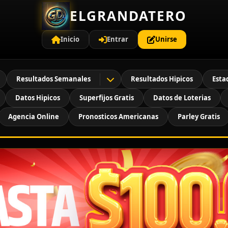
ELGRANDATERO
Inicio
Entrar
Unirse
Resultados Semanales
Resultados Hipicos
Esta
Datos Hipicos
Superfijos Gratis
Datos de Loterias
Agencia Online
Pronosticos Americanas
Parley Gratis