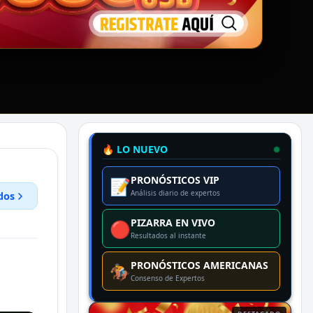
🔥 LO NUEVO
PRONÓSTICOS VIP
📝
Análisis diario de expertos
dos
PIZARRA EN VIVO
🔴
Resultados al instante
PRONÓSTICOS AMERICANAS
🏇
Consenso de Expertos