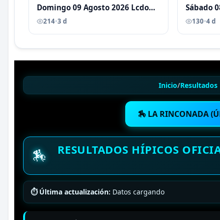
Domingo 09 Agosto 2026 Lcdo
Sábado 0
Antoni Castellano
Antoni C
214
•
3 d
130
•
4 d
Inicio
/
Resultados 
🏇 LA RINCONADA (Ú
RESULTADOS HÍPICOS OFICI
🏇
⏱ Última actualización:
Datos cargando