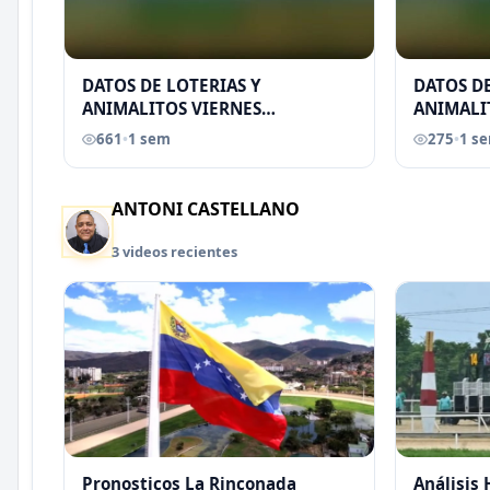
DATOS DE LOTERIAS Y
DATOS DE
ANIMALITOS VIERNES
ANIMALI
31/07/2026
29/07/2
661
•
1 sem
275
•
1 s
EREU
ANTONI CASTELLANO
3 videos recientes
Pronosticos La Rinconada
Análisis