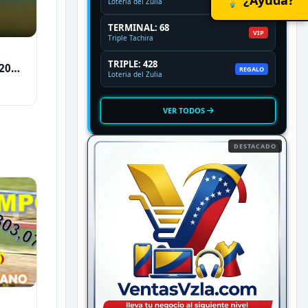
Loteria del Zulia
TERMINAL: 68
VIP
Triple Tachira
TRIPLE: 428
2026
REGALO
Loteria del Zulia
VER TODOS
DESTACADO