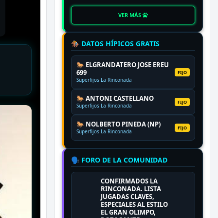
VER MÁS
🏇 DATOS HÍPICOS GRATIS
🐎 ELGRANDATERO JOSE EREU
699
FIJO
Superfijos La Rinconada
🐎 ANTONI CASTELLANO
FIJO
Superfijos La Rinconada
🐎 NOLBERTO PINEDA (NP)
FIJO
Superfijos La Rinconada
🗣️ FORO DE LA COMUNIDAD
CONFIRMADOS LA
RINCONADA. LISTA
JUGADAS CLAVES,
ESPECIALES AL ESTILO
EL GRAN OLIMPO,