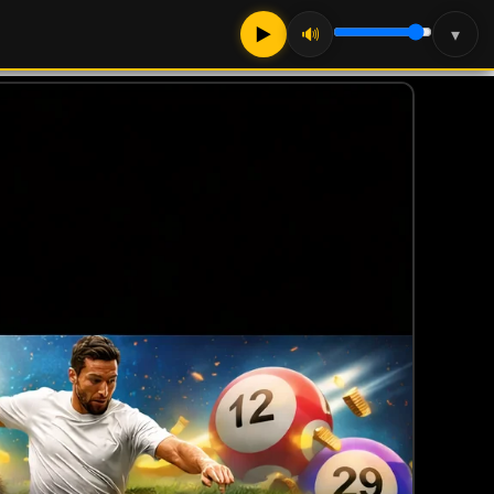
▶
🔊
▾