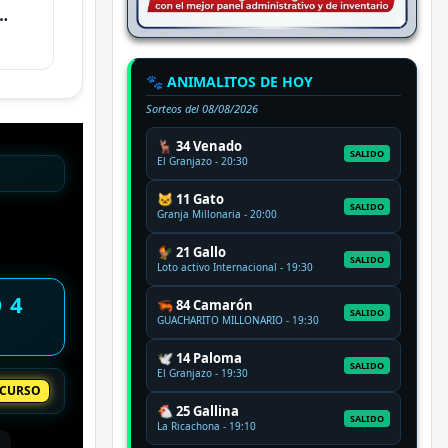
🐾 ANIMALITOS DE HOY
Sorteos del
08/08/2026
🦌 34 Venado
SALIDO
El Granjazo - 20:30
🐱 11 Gato
SALIDO
Granja Millonaria - 20:00
🐓 21 Gallo
SALIDO
Loto activo Internacional - 19:30
 4
🦐 84 Camarón
SALIDO
GUACHARITO MILLONARIO - 19:30
🕊️ 14 Paloma
SALIDO
El Granjazo - 19:30
 CURSO
🐔 25 Gallina
SALIDO
La Ricachona - 19:10