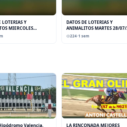
 LOTERIAS Y
DATOS DE LOTERIAS Y
TOS MIERCOLES
ANIMALITOS MARTES 28/07/
026 ELGRANDATERO JOSE
ELGRANDATERO JOSE EREU
em
224
•
1 sem
 Hipódromo Valencia,
LA RINCONADA MEJORES