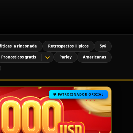
diticas la rinconada
Retrospectos Hipicos
5y6
Pronosticos gratis
Parley
Americanas
PATROCINADOR OFICIAL