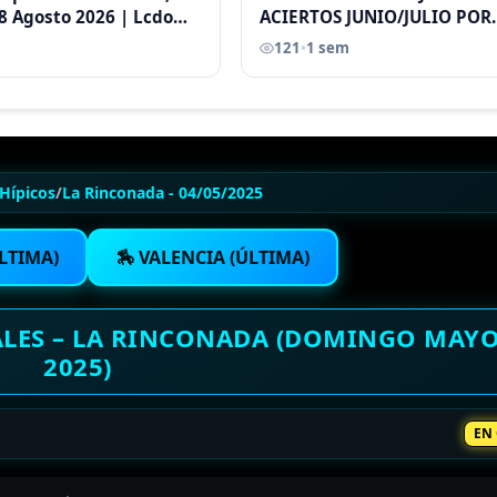
8 Agosto 2026 | Lcdo
ACIERTOS JUNIO/JULIO POR
astellano |
ANTONI CASTELLANO
121
•
1 sem
Hípicos
/
La Rinconada - 04/05/2025
LTIMA)
🏇 VALENCIA (ÚLTIMA)
ALES – LA RINCONADA (DOMINGO MAYO
2025)
EN