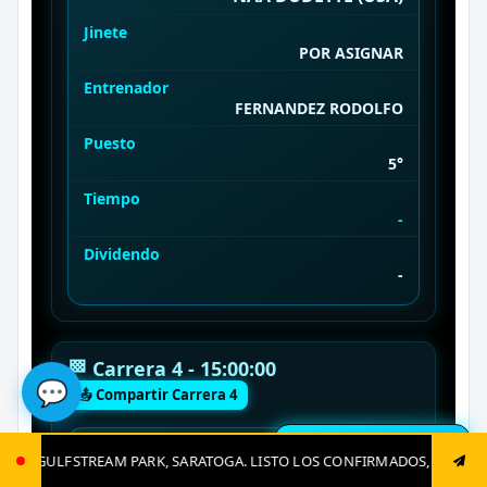
Jinete
POR ASIGNAR
Entrenador
FERNANDEZ RODOLFO
Puesto
5°
Tiempo
-
Dividendo
-
🏁 Carrera 4 - 15:00:00
💬
📤 Compartir Carrera 4
🔔 Resultados en vivo
#
STO LOS CONFIRMADOS, JUGADAS CLAVES Y EL GRAN CIERRE. 0412-764-
#8