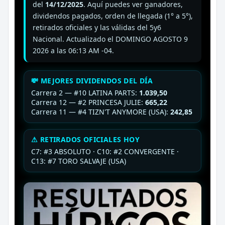
del
14/12/2025
. Aquí puedes ver ganadores,
dividendos pagados, orden de llegada (1° a 5°),
retirados oficiales y las válidas del 5y6
Nacional. Actualizado el DOMINGO AGOSTO 9
2026 a las 06:13 AM -04.
💸 MEJORES DIVIDENDOS DEL DÍA
Carrera 2 — #10 LATINA PARTS:
1.039,50
Carrera 12 — #2 PRINCESA JULIE:
665,22
Carrera 11 — #4 TIZN'T ANYMORE (USA):
242,85
⚠ RETIRADOS OFICIALES HOY
C7: #3 ABSOLUTO · C10: #2 CONVERGENTE ·
C13: #7 TORO SALVAJE (USA)