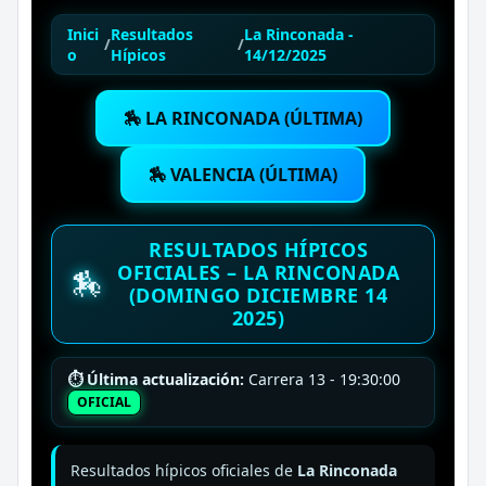
Inici
Resultados
La Rinconada -
/
/
o
Hípicos
14/12/2025
🏇 LA RINCONADA (ÚLTIMA)
🏇 VALENCIA (ÚLTIMA)
RESULTADOS HÍPICOS
OFICIALES – LA RINCONADA
🏇
(DOMINGO DICIEMBRE 14
2025)
⏱ Última actualización:
Carrera 13 - 19:30:00
OFICIAL
Resultados hípicos oficiales de
La Rinconada