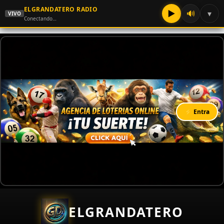
ELGRANDATERO RADIO
▶
🔊
▾
VIVO
Conectando…
⚡ Entra
ELGRANDATERO