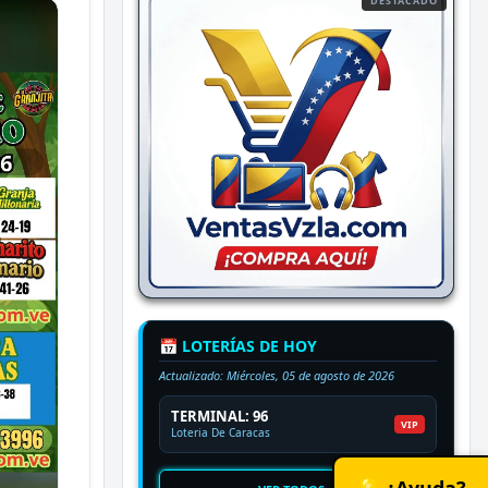
DESTACADO
📅 LOTERÍAS DE HOY
Actualizado:
Miércoles, 05 de agosto de 2026
TERMINAL: 96
VIP
Loteria De Caracas
💡 ¿Ayuda?