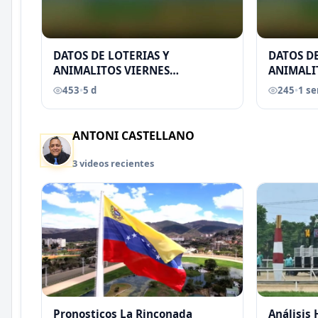
DATOS DE LOTERIAS Y
DATOS DE
ANIMALITOS VIERNES
ANIMALI
31/07/2026
29/07/2
453
•
5 d
245
•
1 s
EREU
ANTONI CASTELLANO
3 videos recientes
Pronosticos La Rinconada
Análisis