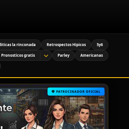
diticas la rinconada
Retrospectos Hipicos
5y6
Pronosticos gratis
Parley
Americanas
PATROCINADOR OFICIAL