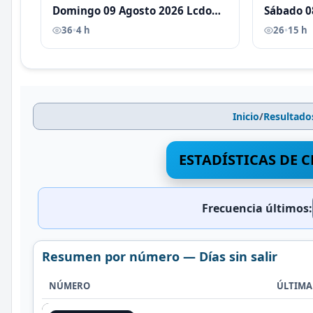
Domingo 09 Agosto 2026 Lcdo
Sábado 0
Antoni Castellano
Antoni C
36
•
4 h
26
•
15 h
Inicio
/
Resultado
ESTADÍSTICAS DE C
Frecuencia últimos:
Resumen por número — Días sin salir
NÚMERO
ÚLTIMA