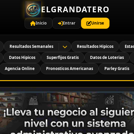
ELGRANDATERO
Inicio
Entrar
Unirse
Resultados Semanales
Resultados Hipicos
Esta
Datos Hipicos
Superfijos Gratis
Datos de Loterias
Agencia Online
Pronosticos Americanas
Parley Gratis