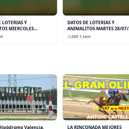
 LOTERIAS Y
DATOS DE LOTERIAS Y
TOS MIERCOLES
ANIMALITOS MARTES 28/07/
026 ELGRANDATERO JOSE
ELGRANDATERO JOSE EREU
em
200
•
1 sem
 Hipódromo Valencia,
LA RINCONADA MEJORES