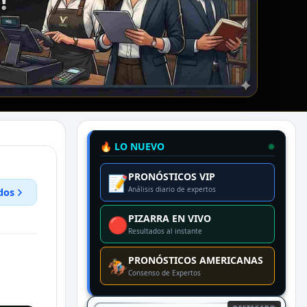
🔥 LO NUEVO
PRONÓSTICOS VIP
📝
Análisis diario de expertos
dos
PIZARRA EN VIVO
🔴
Resultados al instante
PRONÓSTICOS AMERICANAS
🏇
Consenso de Expertos