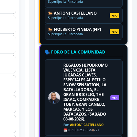
Superfijos La Rinconada
🐎 ANTONI CASTELLANO
FIJO
Superfijos La Rinconada
🐎 NOLBERTO PINEDA (NP)
FIJO
Superfijos La Rinconada
🗣️ FORO DE LA COMUNIDAD
REGALOS HIPODROMO
VALENCIA. LISTA
JUGADAS CLAVES,
ESPECIALES AL ESTILO
SNOW SENSATION, LA
BATALLADORA, EL
GRAN BRICELIO, THE
VER
ISAAC, COMPADRE
TOBY, GRAN CANELO,
MARCAS, Y LOS
BATACAZOS. (SABADO
08-08-2026).
Por:
ANTONI CASTELLANO
📅 05/08 02:33 PM
👁️ 21