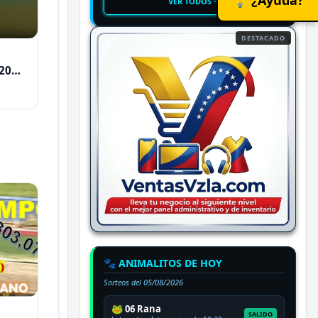
VER TODOS
DESTACADO
2026
🐾 ANIMALITOS DE HOY
Sorteos del
05/08/2026
🐸 06 Rana
SALIDO