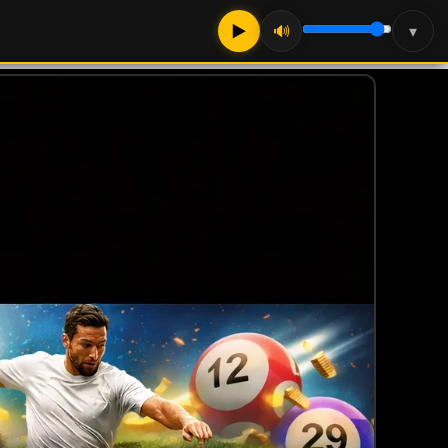
▶
🔊
▾