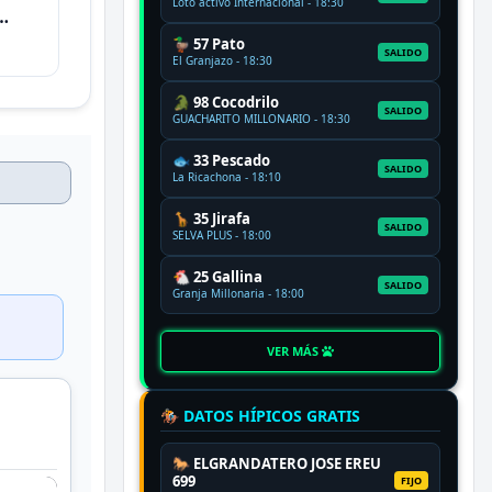
Loto activo Internacional - 18:30
🦆 57 Pato
SALIDO
El Granjazo - 18:30
🐊 98 Cocodrilo
SALIDO
GUACHARITO MILLONARIO - 18:30
🐟 33 Pescado
SALIDO
La Ricachona - 18:10
🦒 35 Jirafa
SALIDO
SELVA PLUS - 18:00
🐔 25 Gallina
SALIDO
Granja Millonaria - 18:00
VER MÁS
🏇 DATOS HÍPICOS GRATIS
🐎 ELGRANDATERO JOSE EREU
699
FIJO