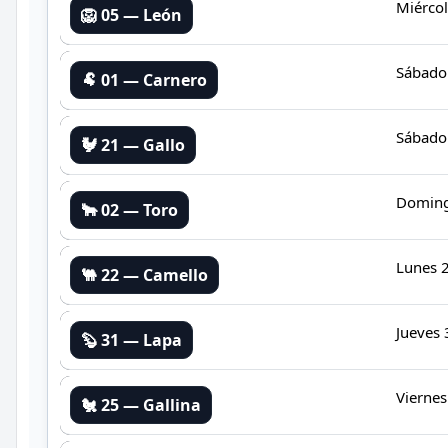
Miérco
🦁 05 — León
Sábado
🐏 01 — Carnero
Sábado
🐓 21 — Gallo
Doming
🐂 02 — Toro
Lunes 
🐫 22 — Camello
Jueves
🦫 31 — Lapa
Vierne
🐔 25 — Gallina