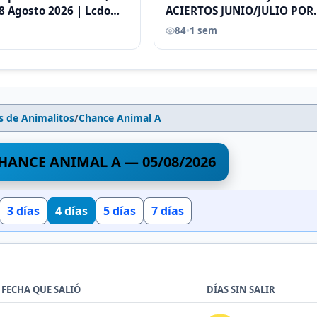
8 Agosto 2026 | Lcdo
ACIERTOS JUNIO/JULIO POR
astellano |
ANTONI CASTELLANO
84
•
1 sem
s de Animalitos
/
Chance Animal A
HANCE ANIMAL A — 05/08/2026
3 días
4 días
5 días
7 días
 FECHA QUE SALIÓ
DÍAS SIN SALIR