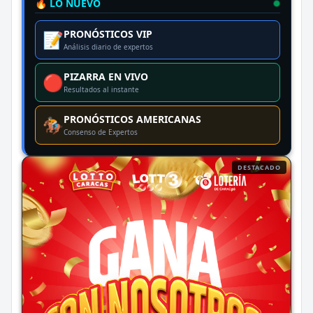
🔥 LO NUEVO
PRONÓSTICOS VIP
📝
Análisis diario de expertos
PIZARRA EN VIVO
🔴
Resultados al instante
PRONÓSTICOS AMERICANAS
🏇
Consenso de Expertos
DESTACADO