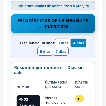
Inicio
/
Resultados de Animalitos
/
La Granjita
ESTADÍSTICAS DE LA GRANJITA
— 10/08/2026
Frecuencia últimos:
3 días
4 días
5 días
7 días
Resumen por número — Días sin
salir
ÚLTIMA FECHA
DÍAS SIN
NÚMERO
QUE SALIÓ
SALIR
Viernes
10
🦅 28 —
31/07/2026
Zamuro