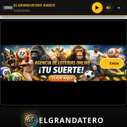
ELGRANDATERO RADIO
▶
🔊
▾
VIVO
Conectando…
⚡ Entra
ELGRANDATERO