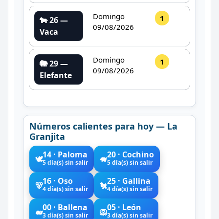
Domingo
1
🐄 26 —
09/08/2026
Vaca
Domingo
1
🐘 29 —
09/08/2026
Elefante
Números calientes para hoy — La
Granjita
14 · Paloma
20 · Cochino
🕊️
🐖
5 día(s) sin salir
5 día(s) sin salir
16 · Oso
25 · Gallina
🐻
🐔
4 día(s) sin salir
4 día(s) sin salir
00 · Ballena
05 · León
🐋
🦁
3 día(s) sin salir
3 día(s) sin salir