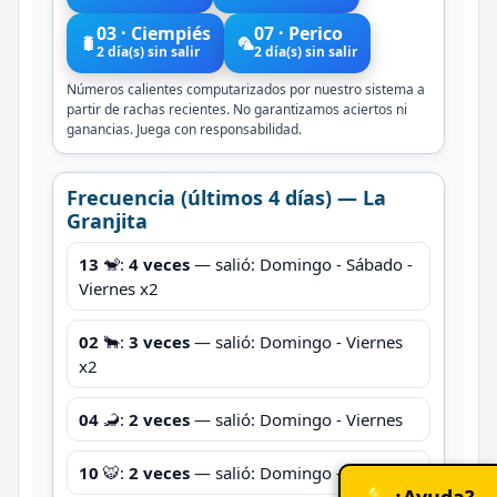
03 · Ciempiés
07 · Perico
🐛
🦜
2 día(s) sin salir
2 día(s) sin salir
Números calientes computarizados por nuestro sistema a
partir de rachas recientes. No garantizamos aciertos ni
ganancias. Juega con responsabilidad.
Frecuencia (últimos 4 días) — La
Granjita
13
🐒:
4 veces
— salió: Domingo - Sábado -
Viernes x2
02
🐂:
3 veces
— salió: Domingo - Viernes
x2
04
🦂:
2 veces
— salió: Domingo - Viernes
10
🐯:
2 veces
— salió: Domingo - Viernes
💡 ¿Ayuda?