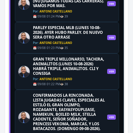
(NO JUGAMOS TODAS LAS CARRERAS).
VER
VAMOS POR MAS.
Por:
ANTONI CASTELLANO
📅 09/08 01:24 PM
👁️ 39
PARLEY ESPECIAL MLB (LUNES 10-08-
2026). AYER HUBO PARLEY. DE NUEVO
SERA OTRO ARRASE
VER
Por:
ANTONI CASTELLANO
📅 09/08 01:23 PM
👁️ 35
GRAN TRIPLE MILLONARIO, TACHIRA,
ANIMALITOS (LUNES 10-08-2026)
HABRÁ TRIPLE, ANIMALITOS. CLI Y
VER
CONSIGA
Por:
ANTONI CASTELLANO
📅 09/08 01:22 PM
👁️ 38
CONFIRMADOS LA RINCONADA.
LISTA JUGADAS CLAVES, ESPECIALES AL
ESTILO EL GRAN OLIMPO,
ROZAGANTE, EASYASYOUPLEASE,
NAMEKUN, BOILED MILK, STELLA
VER
CADENTE, SEÑOR SOÑADOR,
PRINCESS VEKOMA, MARCAS, Y LOS
BATACAZOS. (DOMINGO 09-08-2026).