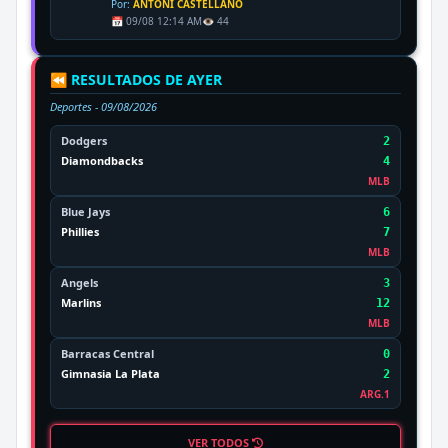
Por:
ANTONI CASTELLANO
📅 09/08 12:14 AM
👁️ 44
⏪ RESULTADOS DE AYER
Deportes -
09/08/2026
Dodgers
2
Diamondbacks
4
MLB
Blue Jays
6
Phillies
7
MLB
Angels
3
Marlins
12
MLB
Barracas Central
0
Gimnasia La Plata
2
ARG.1
VER TODOS