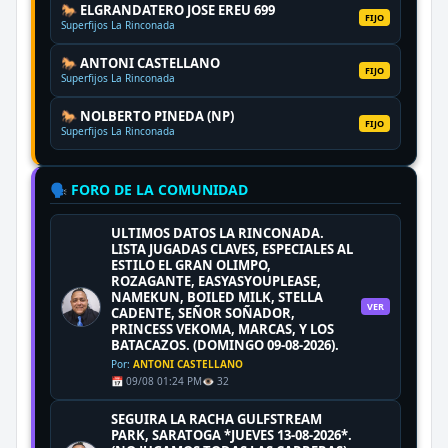
🐎 ELGRANDATERO JOSE EREU 699
FIJO
Superfijos La Rinconada
🐎 ANTONI CASTELLANO
FIJO
Superfijos La Rinconada
🐎 NOLBERTO PINEDA (NP)
FIJO
Superfijos La Rinconada
🗣️ FORO DE LA COMUNIDAD
ULTIMOS DATOS LA RINCONADA.
LISTA JUGADAS CLAVES, ESPECIALES AL
ESTILO EL GRAN OLIMPO,
ROZAGANTE, EASYASYOUPLEASE,
NAMEKUN, BOILED MILK, STELLA
VER
CADENTE, SEÑOR SOÑADOR,
PRINCESS VEKOMA, MARCAS, Y LOS
BATACAZOS. (DOMINGO 09-08-2026).
Por:
ANTONI CASTELLANO
📅 09/08 01:24 PM
👁️ 32
SEGUIRA LA RACHA GULFSTREAM
PARK, SARATOGA *JUEVES 13-08-2026*.