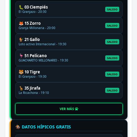
🐛 03 Ciempiés
SALIDO
El Granjazo - 20:30
🦊 15 Zorro
SALIDO
Granja Millonaria - 20:00
🐓 21 Gallo
SALIDO
Loto activo Internacional - 19:30
🦩 51 Pelícano
SALIDO
GUACHARITO MILLONARIO - 19:30
🐯 10 Tigre
SALIDO
El Granjazo - 19:30
🦒 35 Jirafa
SALIDO
La Ricachona - 19:10
VER MÁS
🏇 DATOS HÍPICOS GRATIS