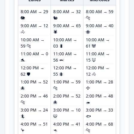
8:00 AM → 29
8:00 AM → 32
8:00 AM → 59
8:00 A
🐘
🐿️
🐆
🐱
9:00 AM → 12
9:00 AM → 65
9:00 AM → 40
9:00 A
🐴
🕷️
🐝
🦍
10:00 AM →
10:00 AM →
10:00 AM →
10:00 
59 🐆
03 🐛
61 🐼
53 🐌
11:00 AM → 0
11:00 AM →
11:00 AM →
11:00 
🐬
56 🦈
15 🦊
10 🐯
12:00 PM →
12:00 PM →
12:00 PM →
12:00 
62 🛡️
55 🐜
12 🐴
34 🦌
1:00 PM → 52
1:00 PM → 59
1:00 PM → 28
1:00 P
🐙
🐆
🦅
🐋
2:00 PM → 46
2:00 PM → 52
2:00 PM → 48
2:00 P
🐆
🐙
🦔
🕊️
3:00 PM → 24
3:00 PM → 10
3:00 PM → 33
3:00 P
🦎
🐯
🐟
🐛
4:00 PM → 51
4:00 PM → 41
4:00 PM → 68
4:00 P
🦩
🦘
🐆
🐤