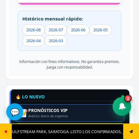
Histórico mensual rápido:
2026-08
2026-07
2026-06
2026-05
2026-04
2026-03
Información con fines informativos. No garantiza premios.
Juega con responsabilidad.
🔥 LO NUEVO
2
🔔
💬
PRONÓSTICOS VIP
📝
Análisis diario de expertos
PIZARRA EN VIVO
🔴
SARATOGA. LISTO LOS CONFIRMADOS, JUGADAS CLAVES Y EL GRAN CIERR
Resultados al instante