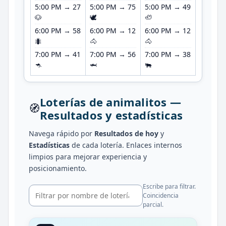
5:00 PM → 27
5:00 PM → 75
5:00 PM → 49
5:00 P
🐶
🕊️
🦥
🦊
6:00 PM → 58
6:00 PM → 12
6:00 PM → 12
6:00 P
🐜
🐴
🐴
🦛
7:00 PM → 41
7:00 PM → 56
7:00 PM → 38
7:00 P
🦘
🦈
🐃
🐆
Loterías de animalitos —
🧭
Resultados y estadísticas
Navega rápido por
Resultados de hoy
y
Estadísticas
de cada lotería. Enlaces internos
limpios para mejorar experiencia y
posicionamiento.
Escribe para filtrar.
Coincidencia
parcial.