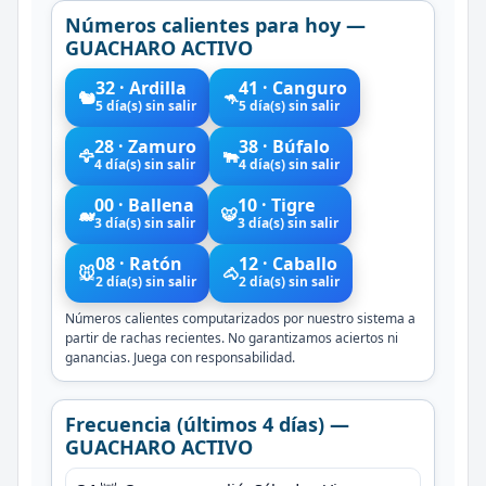
Números calientes para hoy —
GUACHARO ACTIVO
32 · Ardilla
41 · Canguro
🐿️
🦘
5 día(s) sin salir
5 día(s) sin salir
28 · Zamuro
38 · Búfalo
🦅
🐃
4 día(s) sin salir
4 día(s) sin salir
00 · Ballena
10 · Tigre
🐋
🐯
3 día(s) sin salir
3 día(s) sin salir
08 · Ratón
12 · Caballo
🐭
🐴
2 día(s) sin salir
2 día(s) sin salir
Números calientes computarizados por nuestro sistema a
partir de rachas recientes. No garantizamos aciertos ni
ganancias. Juega con responsabilidad.
Frecuencia (últimos 4 días) —
GUACHARO ACTIVO