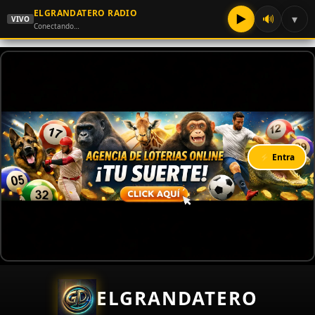
ELGRANDATERO RADIO
▶
🔊
▾
VIVO
Conectando…
⚡ Entra
ELGRANDATERO