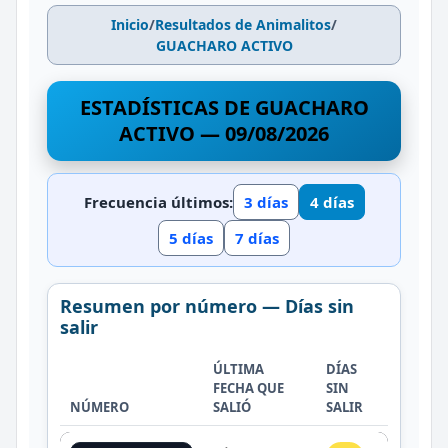
Inicio
/
Resultados de Animalitos
/
GUACHARO ACTIVO
ESTADÍSTICAS DE GUACHARO
ACTIVO — 09/08/2026
Frecuencia últimos:
3 días
4 días
5 días
7 días
Resumen por número — Días sin
salir
ÚLTIMA
DÍAS
FECHA QUE
SIN
NÚMERO
SALIÓ
SALIR