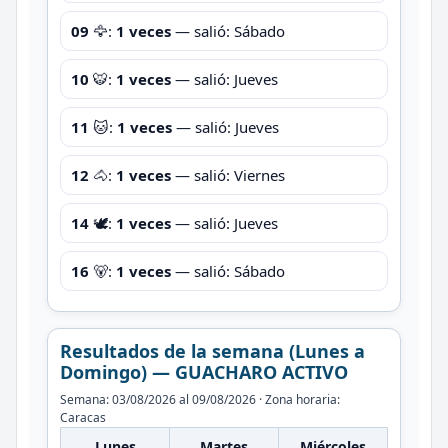
09
🦅:
1 veces
— salió: Sábado
10
🐯:
1 veces
— salió: Jueves
11
🐱:
1 veces
— salió: Jueves
12
🐴:
1 veces
— salió: Viernes
14
🕊️:
1 veces
— salió: Jueves
16
🐻:
1 veces
— salió: Sábado
Resultados de la semana (Lunes a
Domingo) — GUACHARO ACTIVO
Semana: 03/08/2026 al 09/08/2026 · Zona horaria:
Caracas
Lunes
Martes
Miércoles
Jue