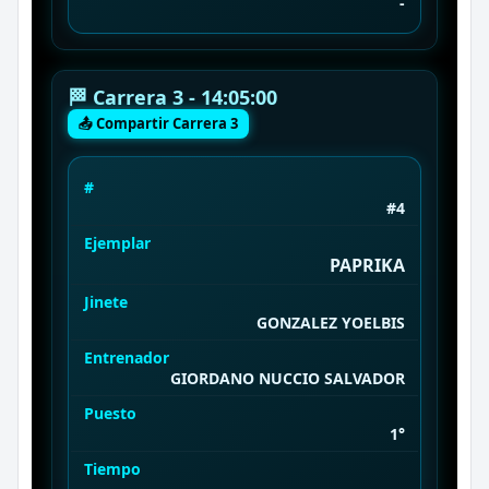
-
🏁 Carrera 3 - 14:05:00
📤 Compartir Carrera 3
#
#4
Ejemplar
PAPRIKA
Jinete
GONZALEZ YOELBIS
Entrenador
GIORDANO NUCCIO SALVADOR
Puesto
1°
Tiempo