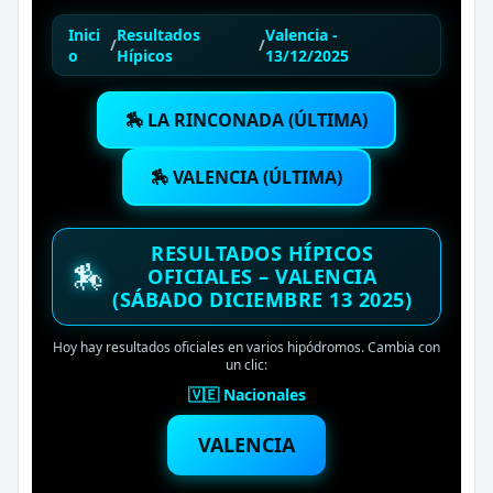
Inici
Resultados
Valencia -
/
/
o
Hípicos
13/12/2025
🏇 LA RINCONADA (ÚLTIMA)
🏇 VALENCIA (ÚLTIMA)
RESULTADOS HÍPICOS
🏇
OFICIALES – VALENCIA
(SÁBADO DICIEMBRE 13 2025)
Hoy hay resultados oficiales en varios hipódromos. Cambia con
un clic:
🇻🇪 Nacionales
VALENCIA