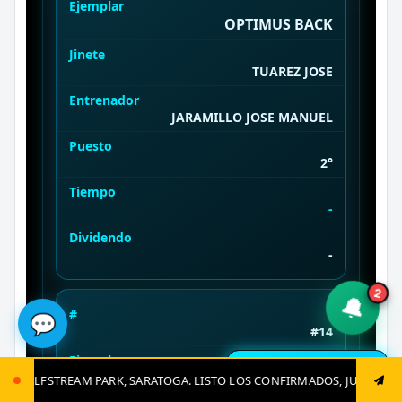
Ejemplar
OPTIMUS BACK
Jinete
TUAREZ JOSE
Entrenador
JARAMILLO JOSE MANUEL
Puesto
2°
Tiempo
-
Dividendo
-
2
🔔
#
💬
#14
Ejemplar
🔔 Resultados en vivo
EL GRAN ROCKY
STO LOS CONFIRMADOS, JUGADAS CLAVES Y EL GRAN CIERRE. 0412-764-