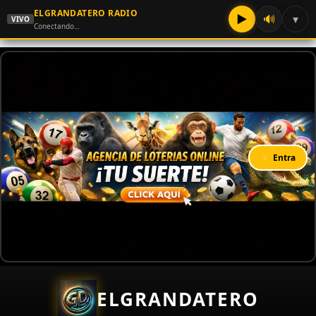
ELGRANDATERO RADIO
▶
🔊
▾
VIVO
Conectando…
⚡ Entra
ELGRANDATERO