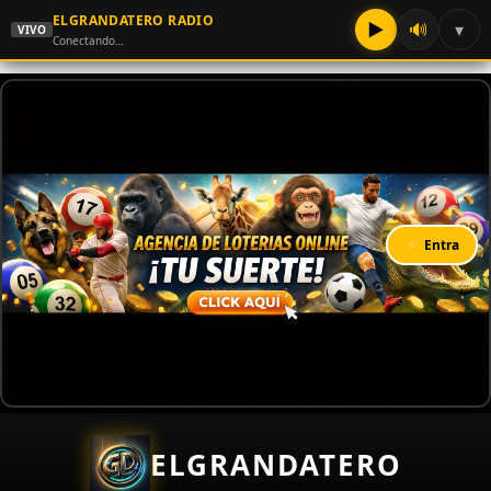
ELGRANDATERO RADIO
▶
🔊
▾
VIVO
Conectando…
⚡ Entra
ELGRANDATERO