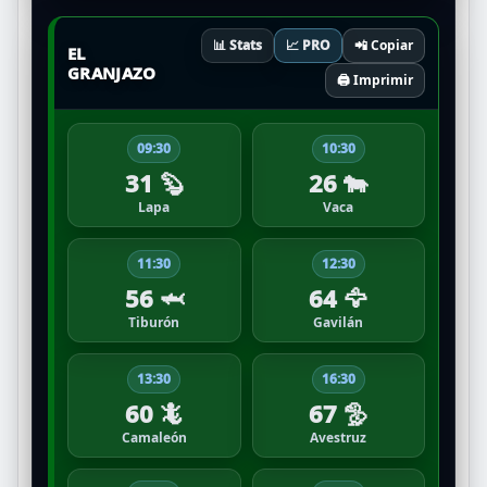
📊 Stats
📈 PRO
📲 Copiar
EL
GRANJAZO
🖨️ Imprimir
09:30
10:30
31 🦫
26 🐄
Lapa
Vaca
11:30
12:30
56 🦈
64 🦅
Tiburón
Gavilán
13:30
16:30
60 🦎
67 🦤
Camaleón
Avestruz