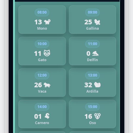
08:00
09:00
13 🐒
25 🐔
Mono
Gallina
10:00
11:00
11 🐱
0 🐬
Gato
Delfín
12:00
13:00
26 🐄
32 🐿️
Vaca
Ardilla
14:00
15:00
01 🐏
16 🐻
Carnero
Oso