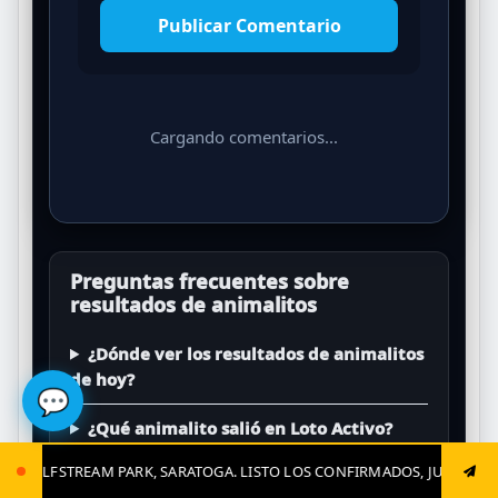
Publicar Comentario
Cargando comentarios...
Preguntas frecuentes sobre
resultados de animalitos
¿Dónde ver los resultados de animalitos
de hoy?
💬
¿Qué animalito salió en Loto Activo?
ATOGA. LISTO LOS CONFIRMADOS, JUGADAS CLAVES Y EL GRAN CIERRE. 
¿También publican La Granjita y Chance