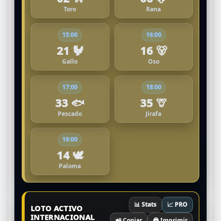
Toro
Rana
15:00
16:00
21 🐓
16 🐻
Gallo
Oso
17:00
18:00
33 🐟
35 🦒
Pescado
Jirafa
19:00
14 🕊️
Paloma
📊 Stats
📈 PRO
LOTO ACTIVO
INTERNACIONAL
📲 Copiar
🖨️ Imprimir