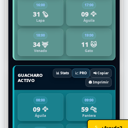
16:00
17:00
31 🦫
09 🦅
Lapa
Águila
18:00
19:00
34 🦌
11 🐱
Venado
Gato
📊 Stats
📈 PRO
📲 Copiar
GUACHARO
ACTIVO
🖨️ Imprimir
08:00
09:00
09 🦅
59 🐆
Águila
Pantera
💡 ¿Ayuda?