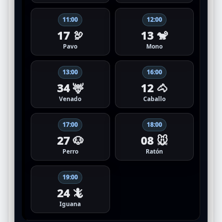
11:00
12:00
17 🦃
13 🐒
Pavo
Mono
13:00
16:00
34 🦌
12 🐴
Venado
Caballo
17:00
18:00
27 🐶
08 🐭
Perro
Ratón
19:00
24 🦎
Iguana