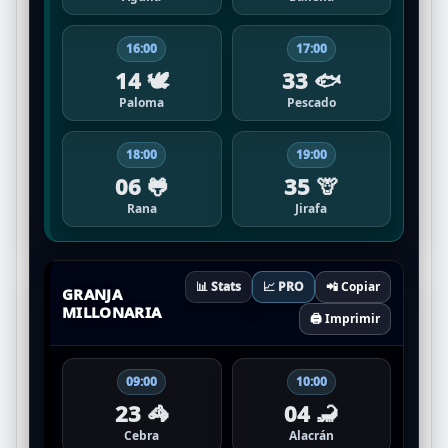
16:00
17:00
14 🕊️
33 🐟
Paloma
Pescado
18:00
19:00
06 🐸
35 🦒
Rana
Jirafa
📊 Stats
📈 PRO
📲 Copiar
GRANJA
MILLONARIA
🖨️ Imprimir
09:00
10:00
23 🦓
04 🦂
Cebra
Alacrán