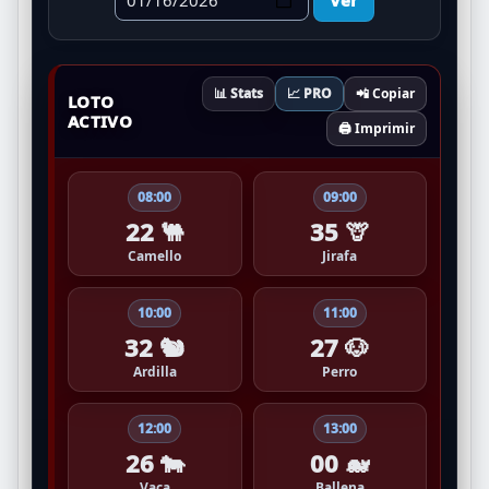
📊 Stats
📈 PRO
📲 Copiar
LOTO
ACTIVO
🖨️ Imprimir
08:00
09:00
22 🐫
35 🦒
Camello
Jirafa
10:00
11:00
32 🐿️
27 🐶
Ardilla
Perro
12:00
13:00
26 🐄
00 🐋
Vaca
Ballena