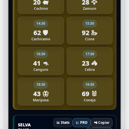
20 🐖
28 🦅
Cochino
Zamuro
14:30
15:30
62 🛡️
92 🦢
Cachicamo
Cisne
16:30
17:30
41 🦘
23 🦓
Canguro
Cebra
18:30
19:30
43 🦋
69 🐰
Mariposa
Conejo
📊 Stats
📈 PRO
📲 Copiar
SELVA