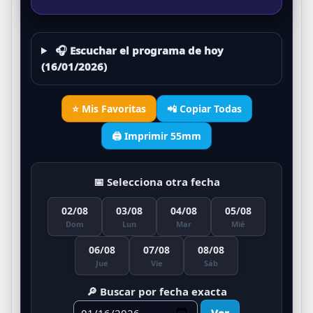
CEBRA
IGUANA
GALLINA
VACA
27
28
29
30
🎧 Escuchar el programa de hoy
PERRO
ZAMURO
ELEFANTE
CAIMÁN
(16/01/2026)
31
32
33
34
LAPA
ARDILLA
PESCADO
VENADO
⭐ Mis Favoritas
📲 Copiar Todas
35
36
🖨️ Imprimir 55mm
JIRAFA
CULEBRA
📅 Selecciona otra fecha
02/08
03/08
04/08
05/08
Dom
Lun
Mar
Mié
06/08
07/08
08/08
Jue
Vie
Sáb
🔎 Buscar por fecha exacta
Ver