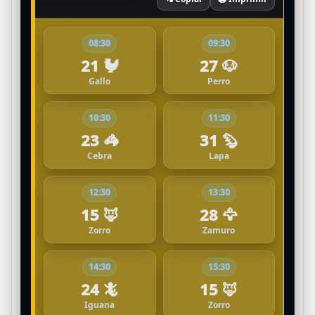
08:30
09:30
21 🐓
27 🐶
Gallo
Perro
10:30
11:30
23 🦓
31 🦫
Cebra
Lapa
12:30
13:30
15 🦊
28 🦅
Zorro
Zamuro
14:30
15:30
24 🦎
15 🦊
Iguana
Zorro