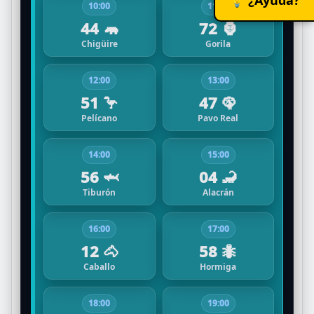
10:00
11:00
44 🦛
72 🦍
Chigüire
Gorila
12:00
13:00
51 🦩
47 🦚
Pelícano
Pavo Real
14:00
15:00
56 🦈
04 🦂
Tiburón
Alacrán
16:00
17:00
12 🐴
58 🐜
Caballo
Hormiga
18:00
19:00