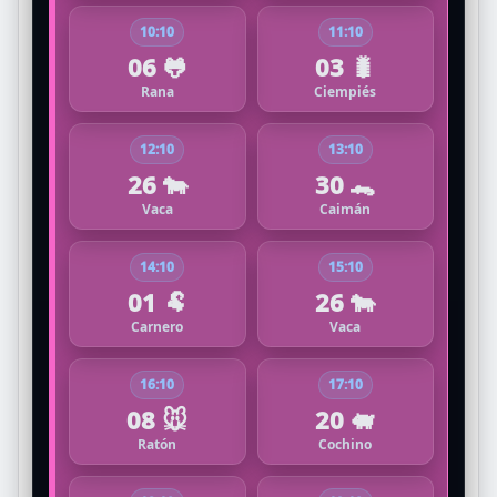
10:10
11:10
06 🐸
03 🐛
Rana
Ciempiés
12:10
13:10
26 🐄
30 🐊
Vaca
Caimán
14:10
15:10
01 🐏
26 🐄
Carnero
Vaca
16:10
17:10
08 🐭
20 🐖
Ratón
Cochino