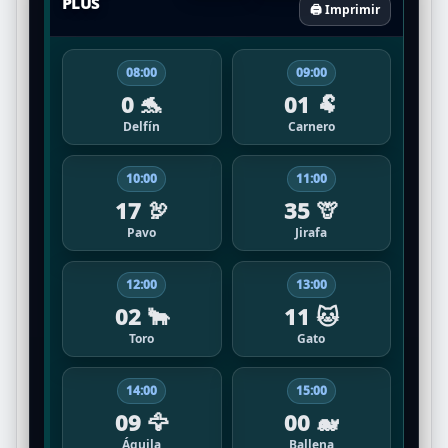
PLUS
🖨️ Imprimir
08:00
09:00
0 🐬
01 🐏
Delfín
Carnero
10:00
11:00
17 🦃
35 🦒
Pavo
Jirafa
12:00
13:00
02 🐂
11 🐱
Toro
Gato
14:00
15:00
09 🦅
00 🐋
Águila
Ballena