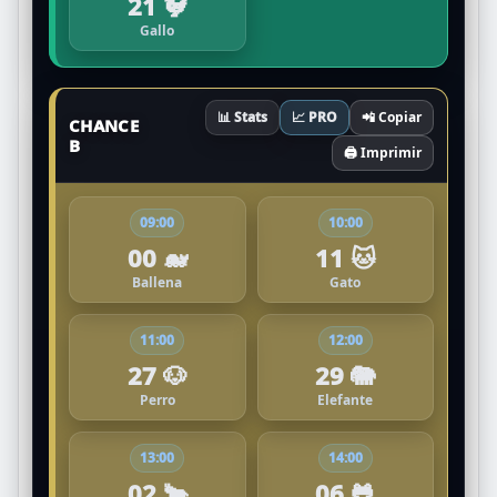
21 🐓
Gallo
📊 Stats
📈 PRO
📲 Copiar
CHANCE
B
🖨️ Imprimir
09:00
10:00
00 🐋
11 🐱
Ballena
Gato
11:00
12:00
27 🐶
29 🐘
Perro
Elefante
13:00
14:00
02 🐂
06 🐸