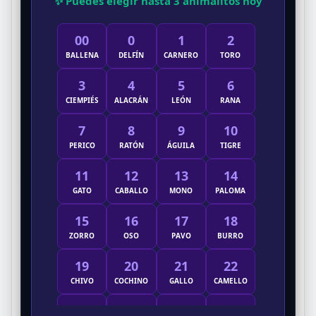
✨ Puedes elegir hasta 3 animalitos hoy
00
0
1
2
BALLENA
DELFÍN
CARNERO
TORO
3
4
5
6
CIEMPIÉS
ALACRÁN
LEÓN
RANA
7
8
9
10
PERICO
RATÓN
ÁGUILA
TIGRE
11
12
13
14
GATO
CABALLO
MONO
PALOMA
15
16
17
18
ZORRO
OSO
PAVO
BURRO
19
20
21
22
CHIVO
COCHINO
GALLO
CAMELLO
23
24
25
26