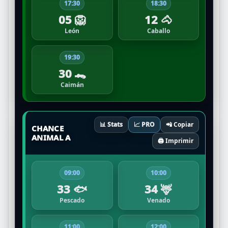
17:30
18:30
05 🦁
12 🐴
León
Caballo
19:30
30 🐊
Caimán
📊 Stats
📈 PRO
📲 Copiar
CHANCE
ANIMAL A
🖨️ Imprimir
09:00
10:00
33 🐟
34 🦌
Pescado
Venado
11:00
12:00