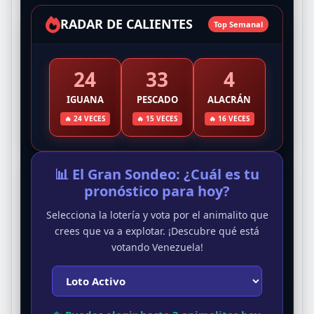
RADAR DE CALIENTES
Top Semanal
24
33
4
IGUANA
PESCADO
ALACRÁN
🔥 24 VECES
🔥 15 VECES
🔥 16 VECES
📊 El Gran Sondeo: ¿Cuál es tu
pronóstico para hoy?
Selecciona la lotería y vota por el animalito que
crees que va a explotar. ¡Descubre qué está
votando Venezuela!