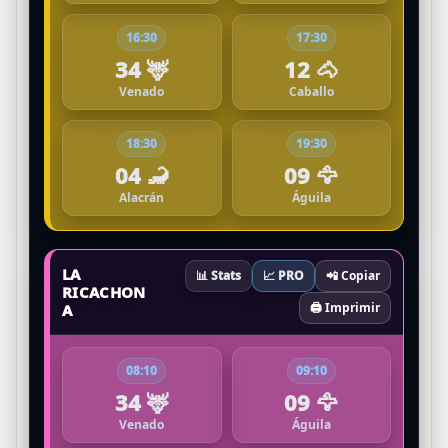
16:30
17:30
34 🦌
12 🐴
Venado
Caballo
18:30
19:30
04 🦂
09 🦅
Alacrán
Águila
LA
📊 Stats
📈 PRO
📲 Copiar
RICACHON
🖨️ Imprimir
A
08:10
09:10
34 🦌
09 🦅
Venado
Águila