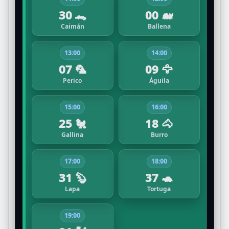
30 🐊
00 🐋
Caimán
Ballena
13:00
14:00
07 🦜
09 🦅
Perico
Águila
15:00
16:00
25 🐔
18 🐴
Gallina
Burro
17:00
18:00
31 🦫
37 🐢
Lapa
Tortuga
19:00