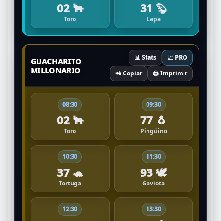
02 🐂
31 🦫
Toro
Lapa
📊 Stats
📈 PRO
GUACHARITO
MILLONARIO
📲 Copiar
🖨️ Imprimir
08:30
09:30
02 🐂
77 🐧
Toro
Pingüino
10:30
11:30
37 🐢
93 🕊️
Tortuga
Gaviota
12:30
13:30